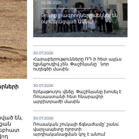
05.08.2026
Թուրք լրագրողները մեկնել են
օկուպացված Ակնա
30.07.2026
Հարաբերությունները ՌԴ-ի հետ այլևս
էքսկլյուզիվ չեն. Փաշինյանը` նոր
ուղեգծի մասին
30.07.2026
արների
Երկաթուղու վեճը. Փաշինյանը խոսել է
Ռուսաստանի հետ հնարավոր
արբիտրաժի մասին
րված են,
30.07.2026
չքան
Ռուսական շուկայի ճգնաժամը՝ շանս.
վարչապետը ոլորտի
Ջեբհատ
արդիականացման կոչ է անում
վող