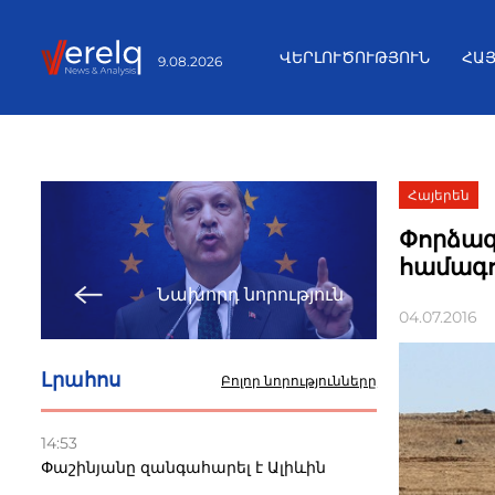
ՎԵՐԼՈՒԾՈՒԹՅՈՒՆ
ՀԱ
9.08.2026
Հայերեն
Փորձագ
համագո
Նախորդ նորություն
04.07.2016
Լրահոս
Բոլոր նորությունները
14:53
Փաշինյանը զանգահարել է Ալիևին