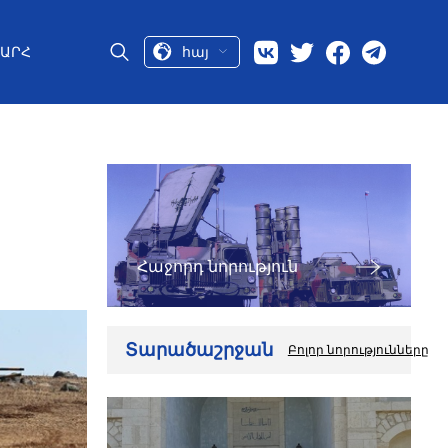
հայ
ԱՐՀ
Հաջորդ նորություն
Տարածաշրջան
Բոլոր նորությունները