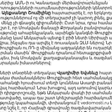
երից: ԱՄՆ-ի ու Կանադայի մերձավորարևելյան
ությունների ուսումնասիրությունների կենտրո
ր
Ալեքսանդր Շումիլինը
հայտարարել է, որ երկկող
ւթյուններում ոչ մի տեղաշարժ չի կարող լինել, ք
 մեկը չի գնացել զիջումների: Ըստ նրա, դրա համ
շտ է, որ Մոսկվան ճանաչի Քրդական բանվորակ
ւթյունը ահաբեկչական, այսինքն կանգնի Թուրքի
շմանը կամ Անկարան պետք է բիծ նետի Սիրիայի
րա, ինչպես դա արվել է ռուսական ԶԼՄ-ներով: Ն
Թուրքիան ու ՌԴ-ը միմյանց ազդակներ են ուղարկե
րման մասին՝ Թուրքիան դրանում հետաքրքրված 
ես, իսկ Մոսկվան՝ քաղաքականապես և ռազմա
րական իմաստներով:
րների տնօրենի տեղակալ
Վլադիմիր Եվսեևը
հայտ
ոտակա ժամանակներս Թուրքիայի հետ սահմանակ
ահանգի հյուսիսում տեղի կունենա Ասադի բանա
ալ հարձակում: Նրա խոսքով, այդ առումով կարևո
ի դիրքորոշումը, եթե Անկարան փակի իր սահման
հատվածը, ապա դա շատ կհեշտացնի հարձակումն, 
թյունը կպահպանվի, փոխանցում է vedomosti.ru կ
տը նշել է, որ Հալեպի գրավումը ռազմավարական