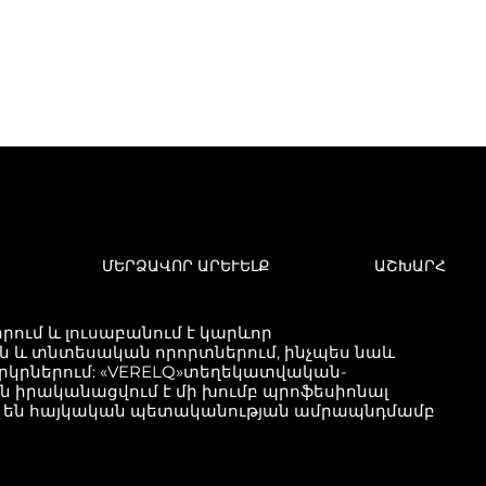
ՄԵՐՁԱՎՈՐ ԱՐԵՒԵԼՔ
ԱՇԽԱՐՀ
ում և լուսաբանում է կարևոր
և տնտեսական որորտներում, ինչպես նաև
երկրներում: «VERELQ»տեղեկատվական-
քն իրականացվում է մի խումբ պրոֆեսիոնալ
ած են հայկական պետականության ամրապնդմամբ