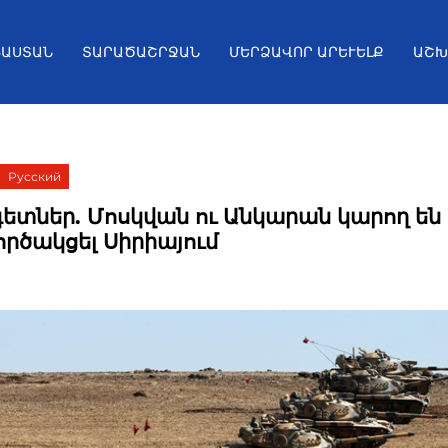
ՅԱՍՏԱՆ
ՏԱՐԱԾԱՇՐՋԱՆ
ՄԵՐՁԱՎՈՐ ԱՐԵՒԵԼՔ
ԱՇԽ
Русский
ետներ. Մոսկվան ու Անկարան կարող են
րծակցել Սիրիայում