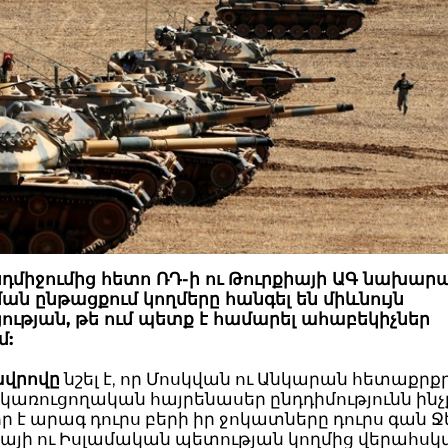
դմիջումից հետո ՌԴ-ի ու Թուրքիայի ԱԳ նախար
ն ընթացքում կողմերը հանգել են միևնույն
ւթյան, թե ում պետք է համարել ահաբեկիչներ
մ:
ավրովը
նշել է, որ Մոսկվան ու Անկարան հետաքրք
կառուցողական հայրենասեր ընդդիմությունն ին
 է արագ դուրս բերի իր ջոկատները դուրս գան 
այի ու Իսլամական պետության կողմից վերահսկ