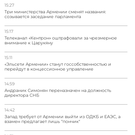
15:27
Три министерства Армении сменят названия:
созывается заседание парламента
15:17
Телеканал «Кентрон» оштрафовали за чрезмерное
внимание к Царукяну
15:11
«Эльсети Армении» станут госсобственностью и
перейдут в концессионное управление
14:59
Андраник Симонян переназначен на должность
директора СНБ
14:42
Запад требует от Армении выйти из ОДКБ и ЕАЭС, а
взамен предлагает лишь "пончик"