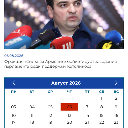
06.08.2026
Фракция «Сильная Армения» бойкотирует заседание
парламента ради поддержки Католикоса
Август 2026
ПН
ВТ
СР
ЧТ
ПТ
СБ
ВС
1
2
03
04
05
06
7
8
9
10
11
12
13
14
15
16
17
18
19
20
21
22
23