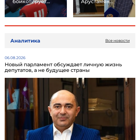
бойкотирует
Арустамян
заседание
незаконно
парламента ради
завладели долей
поддержки
партнера
Католикоса
Аналитика
Все новости
06.08.2026
Новый парламент обсуждает личную жизнь
депутатов, а не будущее страны