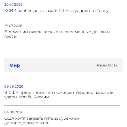
30.07.2026
КСИР пообещал наказать США за удары по Ирану
29.07.2026
В Армении ожидаются кратковременные дожди и
грозы
27.07.2026
Медиа-война: Иран и Азербайджан взаимно
запретили работу СМИ
Мир
Все новости
27.07.2026
Историческая армянская церковь в Стамбуле вновь
06.08.2026
откроет свои двери
В США признались, что помогают Украине наносить
удары вглубь России
27.07.2026
Иран возложил на союзников Киева ответственность
04.08.2026
за атаку на свое судно
США хотят закрыть пять зарубежных
диппредставительств