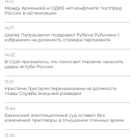
14:31
Между Арменией и ОДКБ нет конфликта: постпред
России в организации
14:17
Шалва Папуашвили поздравил Рубена Рубиняна с
избранием на должность спикера парламента
14:02
В США признались, что помогают Украине наносить
удары вглубь России
13:51
Кристине Григорян переназначена на должность
главы Службы внешней разведки
13:44
Бакинский апелляционный суд оставил без
изменений приговоры в отношении пленных армян
13:30