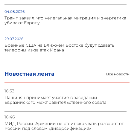
27.07.2026
Иран пригрозил Украине последствиями за атаку
04.08.2026
иранского судна в Каспийском море
Трамп заявил, что нелегальная миграция и энергетика
убивают Европу
24.07.2026
Многие окажутся под ударом: Иран предупредил
29.07.2026
страны региона
Военные США на Ближнем Востоке будут сдавать
телефоны из-за атак Ирана
29.07.2026
Финляндия обрежет России часть каналов
Новостная лента
Все новости
зарубежного интернет-трафика
16:53
29.07.2026
Пашинян принимает участие в заседании
Серия землетрясений в Японии унесла жизни 13
Евразийского межправительственного совета
человек
16:46
24.07.2026
МИД России: Армении не стоит скрывать разворот от
Россия ждет новых предложений США по
России под словом «диверсификация»
урегулированию на Украине