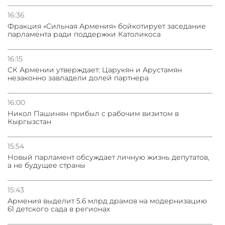
16:36
23.07.2026
Фракция «Сильная Армения» бойкотирует заседание
Рубио: Иран несерьезно относится к заключению
парламента ради поддержки Католикоса
сделки
16:15
23.07.2026
СК Армении утверждает: Царукян и Арустамян
незаконно завладели долей партнера
Переговоры Лаврова и Рубио в Маниле завершились
спустя более получаса
16:00
Никол Пашинян прибыл с рабочим визитом в
22.07.2026
Кыргызстан
Китай потребовал извинений от создателей турецкого
сериала о султане Мехмеде
15:54
Новый парламент обсуждает личную жизнь депутатов,
а не будущее страны
15:43
Армения выделит 5.6 млрд драмов на модернизацию
61 детского сада в регионах