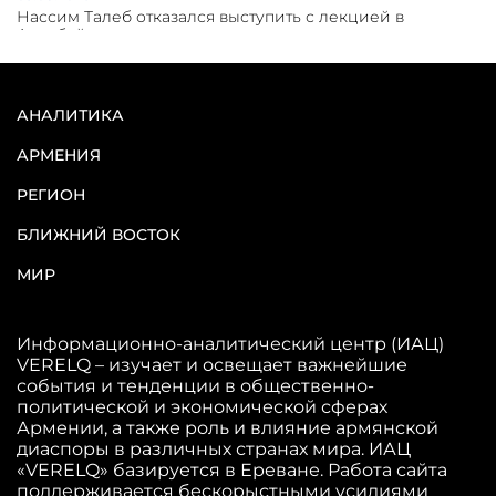
Нассим Талеб отказался выступить с лекцией в
Азербайджане
31.07.2026
Сотрудничество и очереди – детали визита главы
АНАЛИТИКА
погрануправления СНБ Армении в Тбилиси
АРМЕНИЯ
31.07.2026
РЕГИОН
Грузия развивается несмотря на внешние шоки и
вызовы – минэкономики Грузии
БЛИЖНИЙ ВОСТОК
МИР
31.07.2026
Трамп готов дать шанс переговорам с Ираном при
условии прекращения огня
Информационно-аналитический центр (ИАЦ)
VERELQ – изучает и освещает важнейшие
события и тенденции в общественно-
политической и экономической сферах
Армении, а также роль и влияние армянской
диаспоры в различных странах мира. ИАЦ
«VERELQ» базируется в Ереване. Работа сайта
поддерживается бескорыстными усилиями