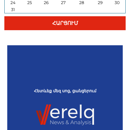
24
25
26
27
28
29
30
31
ՀԱՐՑՈՒՄ
Հետևեք մեզ սոց, ցանցերում