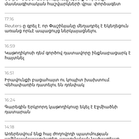
բանաձև
մասնագիտական հաշվարկների վրա. փորձագետ
18.06.2026
17:16
Ինչպես պաշտպանել iPhone-ը և թվային ակտիվները
Reuters-ը գրել է, որ Փաշինյանը մեղադրել է Եկեղեցուն
գողությունից․ երկու կարևոր քայլ
առանց որևէ ապացույց ներկայացնելու
16:59
16.06.2026
Թրամփը խելացի է համարում Իրանի ներկայիս
Կաթողիկոսի դեմ գործով դատավորը ինքնաբացարկ է
ղեկավարությանը
հայտնել
16:51
05.06.2026
Իրավունքի բացահայտ ու կոպիտ խախտում.
Չնայած ներկայիս արտահոսքերին, Bitcoin-ի
Վեհափառին դատելու են դռնփակ
կառուցվածքային պահանջարկը մնում է
աննախադեպ
16:24
Գարեգին Երկրորդ կաթողիկոսը եկել է Էջմիածնի
05.05.2026
դատարան
Մեծ Բրիտանիան ընդլայնել է Ռուսաստանի դեմ
պատժամիջոցները
14:18
Առերեսվում ենք հայ ժողովրդի պատմության
ամենաանպատվաբեր, պատմական նախադեպը