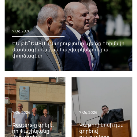
7 Օգ 2026
ԵՄ թե՞ ԵԱՏՄ. Ընտրությունը պետք է հիմնվի
մասնագիտական հաշվարկների վրա.
փորձագետ
7 Օգ 2026
7 Օգ 2026
Reuters-ը գրել է,
Կաթողիկոսի դեմ
որ Փաշինյանը
գործով