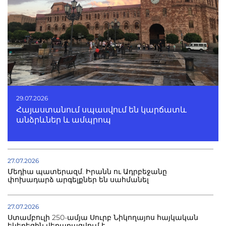
29.07.2026
Հայաստանում սպասվում են կարճատև
անձրևներ և ամպրոպ
27.07.2026
Մեդիա պատերազմ. Իրանն ու Ադրբեջանը
փոխադարձ արգելքներ են սահմանել
27.07.2026
Ստամբուլի 250-ամյա Սուրբ Նիկողայոս հայկական
եկեղեցին վերաբացվում է