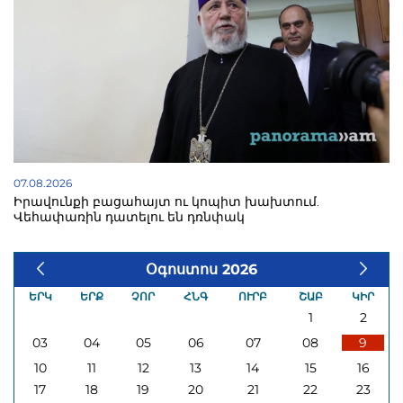
07.08.2026
Իրավունքի բացահայտ ու կոպիտ խախտում.
Վեհափառին դատելու են դռնփակ
Օգոստոս 2026
ԵՐԿ
ԵՐՔ
ՉՈՐ
ՀՆԳ
ՈՒՐԲ
ՇԱԲ
ԿԻՐ
1
2
03
04
05
06
07
08
9
10
11
12
13
14
15
16
17
18
19
20
21
22
23