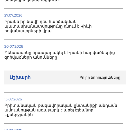
27.07.2026
Իրանն իր նավի դեմ հարձակման
պատասխանատվությունը դնում է Կիևի
հովանավորների վրա
20.07.2026
Պենտագոնը հրապարակել է Իրանի հարվածներից
զոհվածների անունները
20.07.2026
Աշխարհ
Բոլոր նորությունները
Թեհրանը զգուշացնում է ԱՄՆ-ին. Խարգ կղզում կոշտ
դիմադրություն է սպասվում
17.07.2026
15.07.2026
ԱՄՆ-ի հարվածների հետևանքով Իրանի
Բրիտանական թագավորական ընտանիքի անդամն
նավահանգստում հինգ կամուրջ է ոչնչացվել
ամուսնության առաջարկ է արել Էլեանոր
Էքսերջյանին
13.07.2026