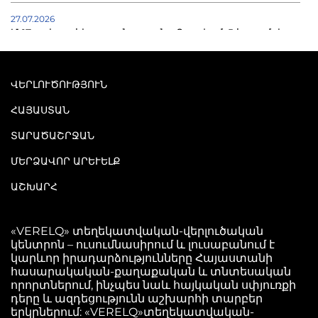
27.07.2026
Մ-17 աշխարհի առաջնությունը Բաքվում. 5 հայ ըմբիշ
սկսում է պայքարը
22.07.2026
ՎԵՐԼՈՒԾՈՒԹՅՈՒՆ
Ուկրաինան հարվածել է Wildberries-ի պահեստներին,
տուժածներ կան
ՀԱՅԱՍՏԱՆ
ՏԱՐԱԾԱՇՐՋԱՆ
21.07.2026
Դատվածություն ունեցող միգրանտներին կարգելվի
ՄԵՐՁԱՎՈՐ ԱՐԵՒԵԼՔ
բնակվել Ռուսաստանում
ԱՇԽԱՐՀ
20.07.2026
Բաքվի բանտից գեներալ Մանուկյանը դիմել է
«VERELQ» տեղեկատվական-վերլուծական
Փաշինյանին
կենտրոն – ուսումնասիրում և լուսաբանում է
կարևոր իրադարձությունները Հայաստանի
հասարակական-քաղաքական և տնտեսական
որորտներում, ինչպես նաև հայկական սփյուռքի
դերը և ազդեցությունն աշխարհի տարբեր
երկրներում: «VERELQ»տեղեկատվական-