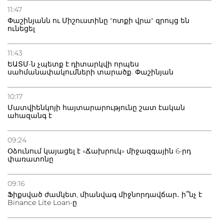
11:47
Փաշինյանն ու Միշուստինը "ոտքի վրա" զրույց են
ունեցել
11:43
ԵԱՏՄ-ն չպետք է դիտարկվի որպես
սահմանափակումների տարածք. Փաշինյան
10:17
Մատվիենկոյի հայտարարությունը շատ էական
ահազանգ է
09:24
Օձունում կայացել է «Ճախրուկ» միջազգային 6-րդ
փառատոնը
09:16
Ֆիքսված ժամկետ, միանվագ միջնորդավճար․ ի՞նչ է
Binance Lite Loan-ը