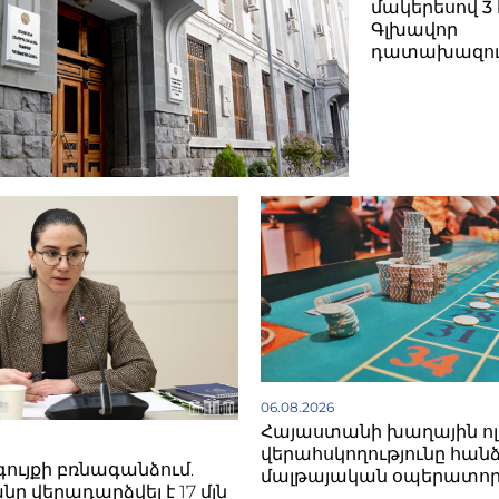
մակերեսով 3
Գլխավոր
դատախազու
06.08.2026
Հայաստանի խաղային ո
վերահսկողությունը հան
գույքի բռնագանձում.
մալթայական օպերատոր
ը վերադարձվել է 17 մլն