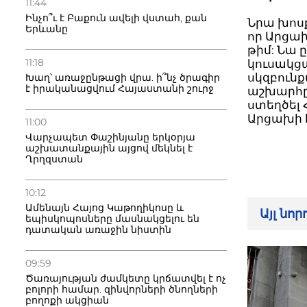
11:44
Ինչո՞ւ է Բաքուն ավելի վստահ, քան
Նրա խոս
Երևանը
որ Արցա
թիմ: Նա 
11:18
կուսակցա
սկզբունք
Խաղ՝ առաջընթացի վրա. ի՞նչ ծրագիր
է իրականացվում Հայաստանի շուրջ
աշխարհը 
ստեղծել 
Արցախի հ
11:00
Վարչապետ Փաշինյանը երկօրյա
աշխատանքային այցով մեկնել է
Ղրղզստան
10:12
Ամենայն Հայոց Կաթողիկոսը և
Այլ նո
եպիսկոպոսները մասնակցելու են
դատական առաջին նիստին
09:59
Ծառայության ժամկետը կրճատվել է ոչ
բոլորի համար. զինվորների ծնողների
բողոքի ակցիան