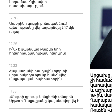
հողամաս. Գլխավոր
դատախազություն
12:38
Ապօրինի գույքի բռնագանձում.
պետությանը վերադարձվել է 17 մլն
դոլար
12:25
Ի՞նչ է թաքնված Բաքվի նոր
հռետորաբանության հետևում
12:22
Հայաստանի խաղային ոլորտի
վերահսկողությունը հանձնվեց
Արցախը չ
մալթայական օպերատորին
չի համաձ
կառավարո
և աշխարհ
11:55
18-ին, մ
«Մուլտի գրուպ» կոնցեռնի տնօրեն
Ղարաբաղ
Արթուր Դալլաքյանը կալանավորվել է
համակար
Ռուբեն 