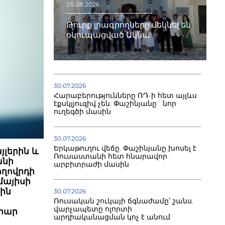
05.08.2026
Թուրք լրագրողները մեկնել են
օկուպացված Ակնա
30.07.2026
Հարաբերությունները ՌԴ-ի հետ այլևս
էքսկլյուզիվ չեն. Փաշինյանը` նոր
ուղեգծի մասին
30.07.2026
Երկաթուղու վեճը. Փաշինյանը խոսել է
յլերին և
Ռուսաստանի հետ հնարավոր
անի
արբիտրաժի մասին
ողովրդի
մայիսի
յին
30.07.2026
Ռուսական շուկայի ճգնաժամը՝ շանս.
վարչապետը ոլորտի
րար
արդիականացման կոչ է անում