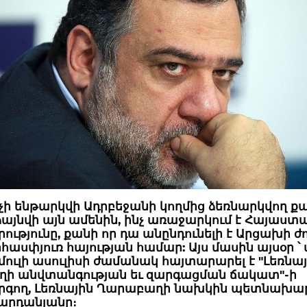
ի ենթարկվի Ադրբեջանի կողմից ձեռնարկվող քա
այնվի այն ամենին, ինչ առաջարկում է Հայաստ
ւթյունը, քանի որ դա անընդունելի է Արցախի ժ
ասփյուռ հայության համար: Այս մասին այսօր ՝ 
ամուլի ասուլիսի ժամանակ հայտարարել է "Լեռնա
ի անվտանգության եւ զարգացման ճակատ"-ի
գող, Լեռնային Ղարաբաղի նախկին պետնախա
Վարդանյանը։