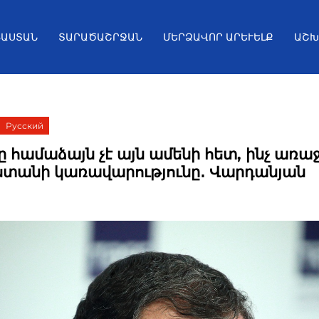
ՅԱՍՏԱՆ
ՏԱՐԱԾԱՇՐՋԱՆ
ՄԵՐՁԱՎՈՐ ԱՐԵՒԵԼՔ
ԱՇԽ
Русский
 համաձայն չէ այն ամենի հետ, ինչ առա
ստանի կառավարությունը․ Վարդանյան