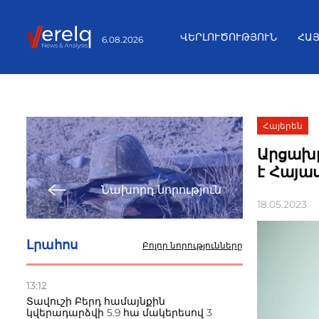
ՎԵՐԼՈՒԾՈՒԹՅՈՒՆ
ՀԱ
6.08.2026
Հայերեն
Արցախը
է Հայա
Նախորդ նորություն
18.05.2023
Լրահոս
Բոլոր նորությունները
13:12
Տավուշի Բերդ համայնքին
կվերադարձվի 5.9 հա մակերեսով 3