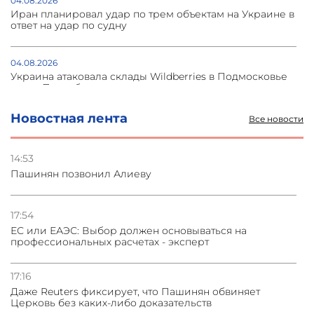
04.08.2026
Иран планировал удар по трем объектам на Украине в
ответ на удар по судну
04.08.2026
Украина атаковала склады Wildberries в Подмосковье
и под Петербургом
Новостная лента
Все новости
03.08.2026
Стратегия безопасности ОДКБ допускает применение
ядерного оружия для защиты союзников
14:53
Пашинян позвонил Алиеву
03.08.2026
Нассим Талеб отказался выступить с лекцией в
Азербайджане
17:54
ЕС или ЕАЭС: Выбор должен основываться на
профессиональных расчетах - эксперт
31.07.2026
Сотрудничество и очереди – детали визита главы
погрануправления СНБ Армении в Тбилиси
17:16
Даже Reuters фиксирует, что Пашинян обвиняет
Церковь без каких-либо доказательств