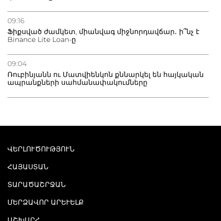
09:16
Ֆիքսված ժամկետ, միանվագ միջնորդավճար․ ի՞նչ է
Binance Lite Loan-ը
09:04
Ռուբինյանն ու Մատվիենկոն քննարկել են հայկական
ապրանքների սահմանափակումները
ՎԵՐԼՈՒԾՈՒԹՅՈՒՆ
ՀԱՅԱՍՏԱՆ
ՏԱՐԱԾԱՇՐՋԱՆ
ՄԵՐՁԱՎՈՐ ԱՐԵՒԵԼՔ
ԱՇԽԱՐՀ