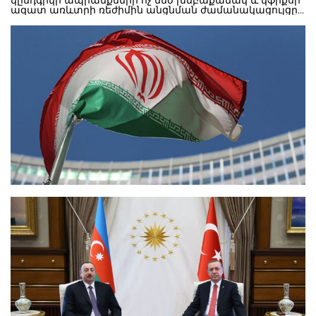
կընդգրկի ապրանքների ոչ մեծ խմբաքանակ և կֆիքսի
ազատ առևտրի ռեժիմին անցնման ժամանակացույցը:
Ինչպես կանխատեսում են փորձագետները, ազատ
առևտրի համաձայնագրի շուրջ աշխատող խումբն իր
աշխատանքները կավարտի մինչև աշուն: Դրանից
հետո ԵԱՏՄ անդամ երկրների նախագահները կարող
են ԵՏՀ-ին Իրանի հետ բանակցությունների մանդատ
տրամադրել: ԵԱՏՄ երկրներն Իրան են մատակարարում
հիմնականում ցորեն, եգիպտացորեն, բուսական յուղեր,
անտառափայտ, բեռնատարներ: Իրանը հատկապես
հետաքրքրված է ՌԴ-ից ու Ղազախստանից
հացահատիկային կուլտուրաների ներկրմամբ: ՌԴ ԳԱԱ
Արևելագիտության ինստիտուտի գիտաշխատող
Ստանիսլավ Պրիտչինը հայտարարել է, որ
պատժամիջոցների չեղարկումից հետո Թեհրանը
կարող է սկսել գնել նաև պաշտպանական, ռազմական
նշանակության ապրանքներ: ԵԱՏՄ երկրկները
հետաքրքված են Իրանից ձկան, արևադարձային
տարբեր մրգերի ներկրմամբ: Իրանի նկատմամբ
պատժամիջոցների պատճատով ԵԱՏՄ ու Իրանի
ապրանքաշրջանառությունը փոքր ծավալներ էր
կազմում: 2015թ.-ի ԵԱՏՄ-ից Իրան արտահանումը
կազմել է 1.55 միլիարդ դոլար, իսկ ներկրումը՝ 0.5
միլիարդ: