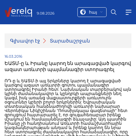
հայ
9.08.2026
Գլխավոր էջ
Տարածաշրջան
16.03.2016
ԵԱՏՄ-ը և Իրանը կարող են արագացված կարգով
ազատ առևտրի պայմանագիր ստորագրել
ՌԴ-ը և ԵԱՏՄ-ի այլ երկրները կարող է արագացված
կարգով ազատ առևտրի գոտու պայմանագիր
ստորագրել Իրանի հետ: Նախնական տարբերակով այն
կլինի ժամանակավոր և կընդրկի ապրանքների նեղ
կազմ, իսկ առանց մաքսատուրքերի առևտուրն
օգուտներ կբերի բոլոր երկրներին: Եվրասիական
տնտեսական հանձնաժողովի առևտրի նախարար
Վերոնիկա Նիկիշինան "Ռոսսիյսկայա գազետայի" հետ
զրույցում հայտարարել է, որ զուգահեռաբար իրենք
մշակում են համայանձնագրի ձևաչափը: Այդ պասհին
Իրանը չի հանդիսանում Առևտրի համաշխարհային
կազմակերպության անդամ և իրենք կարող են նրա
հետ ստորագրել ժամանակավոր համաձայնագիր, որը