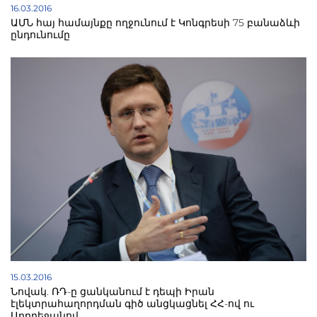
16.03.2016
ԱՄՆ հայ համայնքը ողջունում է Կոնգրեսի 75 բանաձևի
ընդունումը
15.03.2016
Նովակ. ՌԴ-ը ցանկանում է դեպի Իրան
էլեկտրահաղորդման գիծ անցկացնել ՀՀ-ով ու
Ադրբեջանով