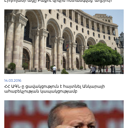
Էրդողանի ացը Բաքու կրկին հետաձգվեց. աղբյուր
14.03.2016
ՀՀ ԱԳՆ-ը ցավակցություն է հայտնել Անկարայի
ահաբեկչության կապակցությամբ