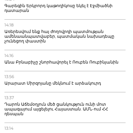
Գարեգին Երկրորդ կաթողիկոսը եկել է Էջմիածնի
դատարան
14:18
Առերեսվում ենք հայ ժողովրդի պատմության
ամենաանպատվաբեր, պատմական նախադեպը
չունեցող փաստին
14:16
Անա Բրնաբիչը շնորհավորել է Ռուբեն Ռուբինյանին
13:56
Արարատ Միրզոյանը մեկնում է արձակուրդ
13:37
Դարոն Աճեմօղլուն մեծ ցանկություն ունի մոտ
ապագայում այցելելու Հայաստան. ԱՄՆ-ում ՀՀ
դեսպան
13:14