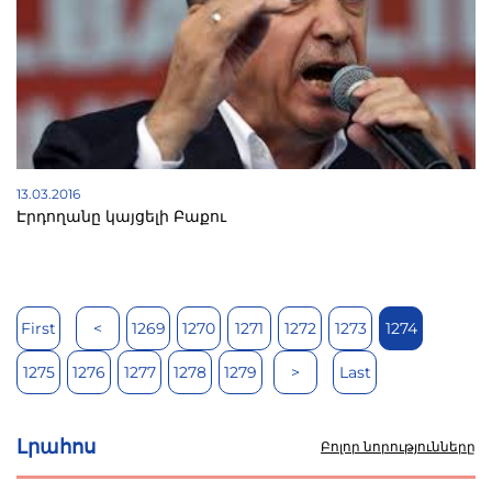
13.03.2016
Էրդողանը կայցելի Բաքու
First
<
1269
1270
1271
1272
1273
1274
1275
1276
1277
1278
1279
>
Last
Լրահոս
Բոլոր նորությունները