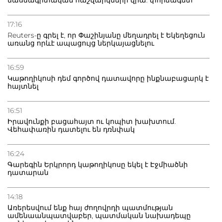
մասնագիտական հաշվարկների վրա. փորձագետ
17:16
Reuters-ը գրել է, որ Փաշինյանը մեղադրել է Եկեղեցուն
առանց որևէ ապացույց ներկայացնելու
16:59
Կաթողիկոսի դեմ գործով դատավորը ինքնաբացարկ է
հայտնել
16:51
Իրավունքի բացահայտ ու կոպիտ խախտում.
Վեհափառին դատելու են դռնփակ
16:24
Գարեգին Երկրորդ կաթողիկոսը եկել է Էջմիածնի
դատարան
14:18
Առերեսվում ենք հայ ժողովրդի պատմության
ամենաանպատվաբեր, պատմական նախադեպը