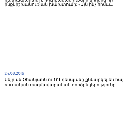
դատապարտել է թուրքական ուժերի կողմից իր
ինքնիշխանության խախտումը: «Այն ինչ հիմա
կատարվում է Ջարաբլուսում, ահաբեկչության դեմ
պայքար չէ, ինչպես Թուրքիան է վստահեցնում: Դա
ահաբեկչության մի տեսակը մյուսով փոխարինել է:
Սիրիան պահանջում է վերջ տալ այդ ագրեսիային ու
ՄԱԿ-ին կոչ է անում կիրառել ընդունված բանաձեւերը»,-
նշվում է Սիրիայի ԱԳՆ հայտարարության մեջ:
24.08.2016
Սեյրան Օհանյանն ու ՌԴ դեսպանը քննարկել են հայ-
ռուսական ռազմավարական գործընկերությունը