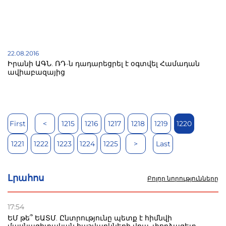
22.08.2016
Իրանի ԱԳՆ. ՌԴ-ն դադարեցրել է օգտվել Համադան
ավիաբազայից
First
<
1215
1216
1217
1218
1219
1220
1221
1222
1223
1224
1225
>
Last
Լրահոս
Բոլոր նորությունները
17:54
ԵՄ թե՞ ԵԱՏՄ. Ընտրությունը պետք է հիմնվի