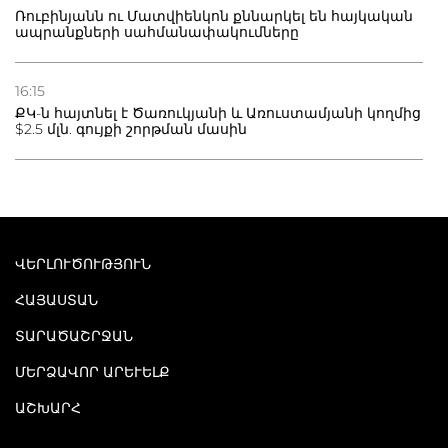
Ռուբինյանն ու Մատվիենկոն քննարկել են հայկական
ապրանքների սահմանափակումները
16:15
ՔԿ-ն հայտնել է Ծառուկյանի և Առուստամյանի կողմից
$2.5 մլն. գույքի շորթման մասին
ՎԵՐԼՈՒԾՈՒԹՅՈՒՆ
ՀԱՅԱՍՏԱՆ
ՏԱՐԱԾԱՇՐՋԱՆ
ՄԵՐՁԱՎՈՐ ԱՐԵՒԵԼՔ
ԱՇԽԱՐՀ