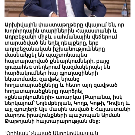
Արխիվային փաստաթղթերը վկայում են, որ
Խորհրդային տարիներին Հայաստանի և
Ադրբեջանի միջև սահմանային վեճերում
տարածված են եղել դեպքերը, երբ
ադրբեջանական իշխանությունները
մասնակցել են պաշտոնապես
հայտարարված քննարկումների, բայց
զուգահեռ տեղերում կազմակերպել են
հարձակումներ հայ գյուղացիների
նկատմամբ, զավթել նրանց
հողատարածքները և հետո այդ զավթած
հողատարածքները դարձրել
«քննարկումների» առարկա (Բարանա, իսկ
ներկայում՝ Նոյեմբերյան, Կողբ, Կոթի, Դովեղ և
այլ գյուղեր): Այս մասին ասված է
Հայաստանի
մարդու իրավունքների պաշտպան Ա
րման
Թաթոյանի հայտարարության մեջ:
"Օրինակ՝ չնայած Անդրկովկասյան