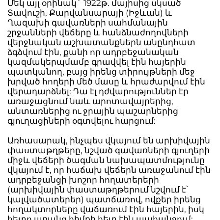
Մեկ այլ օրինակ` 1922թ. մայիսից սկսած
Տավուշի, Քարվանսարայի (Իջևան) և
Ղազախի գավառների սահմանային
շրջանների վեճերը և հանձնաժողովների
վերջնական աշխատանքներն անընդհատ
ձգձվում էին, քանի որ ադրբեջանական
կազմակերպմամբ գրավվել էին հայերին
պատկանող, բայց իրենց տիրույթների մեջ
խրված հողերի մեծ մասը և հրաժարվում էին
վերադարձնել: Դա էլ դժվարություններ էր
առաջացնում նաև արոտավայրերից,
անտառներից ու ջրային պաշարներից
գյուղացիների օգտվելու հարցում:
Առհասարակ, ինչպես վկայում են արխիվային
փաստաթղթերը, նշված գավառների գյուղերի
միջև վեճերի ծագման նախապատմությունը
վկայում է, որ հաճախ վեճերն առաջանում էին
ադրբեջանցի խոշոր հողատերերի
(արխիվային փաստաթղթերում նշվում է՝
կալվածատերեր) պատճառով, ովքեր իրենց
հողակտորները վաճառում էին հայերին, իսկ
հետո առանց հիմքի հետ էին պահանջում: