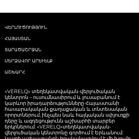
ՎԵՐԼՈՒԾՈՒԹՅՈՒՆ
ՀԱՅԱՍՏԱՆ
ՏԱՐԱԾԱՇՐՋԱՆ
ՄԵՐՁԱՎՈՐ ԱՐԵՒԵԼՔ
ԱՇԽԱՐՀ
«VERELQ» տեղեկատվական-վերլուծական
կենտրոն – ուսումնասիրում և լուսաբանում է
կարևոր իրադարձությունները Հայաստանի
հասարակական-քաղաքական և տնտեսական
որորտներում, ինչպես նաև հայկական սփյուռքի
դերը և ազդեցությունն աշխարհի տարբեր
երկրներում: «VERELQ»տեղեկատվական-
վերլուծական կենտրոնը գործում է Երևանում:
Կայքի աշխատանքն իրականացվում է մի խումբ