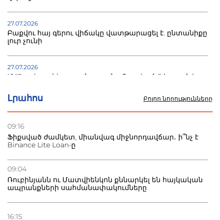
27.07.2026
Բաքվու հայ գերու վիճակը վատթարացել է. ընտանիքը
լուր չունի
27.07.2026
Մ-17 աշխարհի առաջնությունը Բաքվում. 5 հայ ըմբիշ
սկսում է պայքարը
Լրահոս
Բոլոր նորությունները
22.07.2026
Ուկրաինան հարվածել է Wildberries-ի պահեստներին,
09:16
տուժածներ կան
Ֆիքսված ժամկետ, միանվագ միջնորդավճար․ ի՞նչ է
Binance Lite Loan-ը
21.07.2026
Դատվածություն ունեցող միգրանտներին կարգելվի
09:04
բնակվել Ռուսաստանում
Ռուբինյանն ու Մատվիենկոն քննարկել են հայկական
ապրանքների սահմանափակումները
20.07.2026
Բաքվի բանտից գեներալ Մանուկյանը դիմել է
Փաշինյանին
16:15