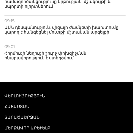
համագործակցությունը կրթության, մշակույթի և
սպորտի ոլորտներում
09:15
ԱՄՆ դեսպանություն. վիզայի ժամկետի խախտումը
կարող է հանգեցնել մուտքի մշտական արգելքի
09:01
Հորմուզի նեղուցի շուրջ փոխզիջման
հնարավորություն է ստեղծվում
ՎԵՐԼՈՒԾՈՒԹՅՈՒՆ
ՀԱՅԱՍՏԱՆ
ՏԱՐԱԾԱՇՐՋԱՆ
ՄԵՐՁԱՎՈՐ ԱՐԵՒԵԼՔ