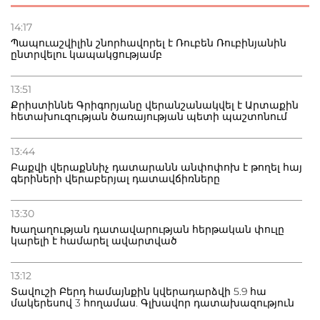
22.07.2026
Ուկրաինան հարվածել է Wildberries-ի պահեստներին,
14:17
տուժածներ կան
Պապուաշվիլին շնորհավորել է Ռուբեն Ռուբինյանին
ընտրվելու կապակցությամբ
21.07.2026
Դատվածություն ունեցող միգրանտներին կարգելվի
13:51
բնակվել Ռուսաստանում
Քրիստիննե Գրիգորյանը վերանշանակվել է Արտաքին
հետախուզության ծառայության պետի պաշտոնում
20.07.2026
Բաքվի բանտից գեներալ Մանուկյանը դիմել է
13:44
Փաշինյանին
Բաքվի վերաքննիչ դատարանն անփոփոխ է թողել հայ
գերիների վերաբերյալ դատավճիռները
13:30
Խաղաղության դատավարության հերթական փուլը
կարելի է համարել ավարտված
13:12
Տավուշի Բերդ համայնքին կվերադարձվի 5.9 հա
մակերեսով 3 հողամաս. Գլխավոր դատախազություն