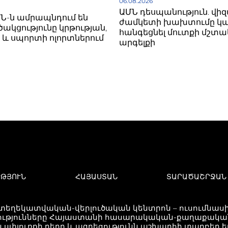
06.08.2026
ԱՄՆ դեսպանություն. վիզ
ՄՆ-ն ամրապնդում են
ժամկետի խախտումը կա
ակցությունը կրթության,
հանգեցնել մուտքի մշտ
ի և սպորտի ոլորտներում
արգելքի
ՒԹՅՈՒՆ
ՀԱՅԱՍՏԱՆ
ՏԱՐԱԾԱՇՐՋԱՆ
 տեղեկատվական-վերլուծական կենտրոն – ուսումնասիր
ւթյունները Հայաստանի հասարակական-քաղաքական 
 սփյուռքի դերը և ազդեցությունն աշխարհի տարբեր 