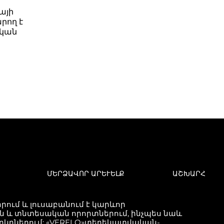
այի
րող է
ական
ՄԵՐՁԱՎՈՐ ԱՐԵՒԵԼՔ
ԱՇԽԱՐՀ
ում և լուսաբանում է կարևոր
և տնտեսական որորտներում, ինչպես նաև
երկրներում: «VERELQ»տեղեկատվական-