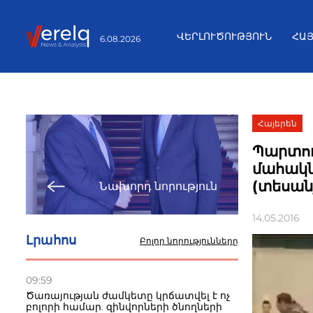
ՎԵՐԼՈՒԾՈՒԹՅՈՒՆ
ՀԱ
6.08.2026
Հայերեն
Պարտու
մահակն
(տեսան
Նախորդ նորություն
14.05.2016
Լրահոս
Բոլոր նորությունները
09:59
Ծառայության ժամկետը կրճատվել է ոչ
բոլորի համար. զինվորների ծնողների