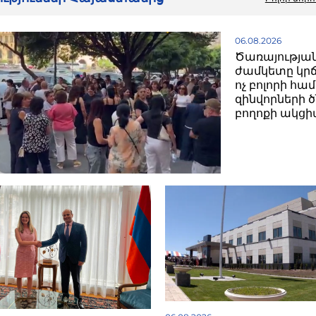
06.08.2026
Ծառայությա
ժամկետը կրճ
ոչ բոլորի հա
զինվորների 
բողոքի ակց