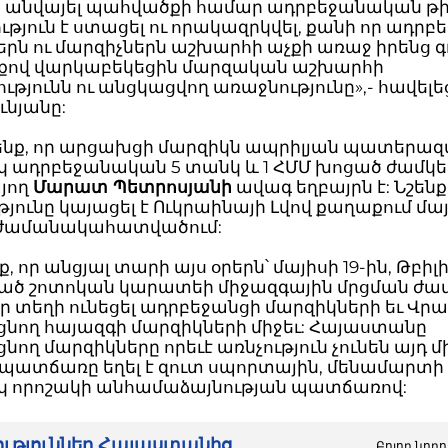
ն անվայել պահվածքի համար ադրբեջանական թ
թյուն է ստացել ու որակազրկվել, քանի որ ադրբ
րն ու մարզիչներն աշխարհի աչքի առաջ իրենց գ
ով վարկաբեկեցին մարզական աշխարհի
ւթյունն ու անցկացվող առաջնությունը»,- հավելե
ւնյանը:
ենք, որ արցախցի մարզիկն ապրիլյան պատերազ
 ադրբեջանական 5 տանկ և 1 ՀՄՄ խոցած ժամկ
յող
Մարատ Պետրոսյանի
ավագ եղբայրն է: Նշենք,
յունը կայացել է Ուկրաինայի Լվով քաղաքում մայի
 ժամանակահատվածում:
, որ անցյալ տարի այս օրերն՝ մայիսի 19-ին, Թբիլ
ծ շոտոկան կարատեի միջազգային մրցման ժ
ր տեղի ունեցել ադրբեջանցի մարզիկների եւ Վ
ցնող հայազգի մարզիկների միջեւ: Հայաստանը
նող մարզիկները որեւէ առնչություն չունեն այդ 
 պատճառը եղել է զուտ սպորտային, մենամարտի
 որոշակի անհամաձայնության պատճառով:
րություններ Հայաստանից
Բոլոր նորո