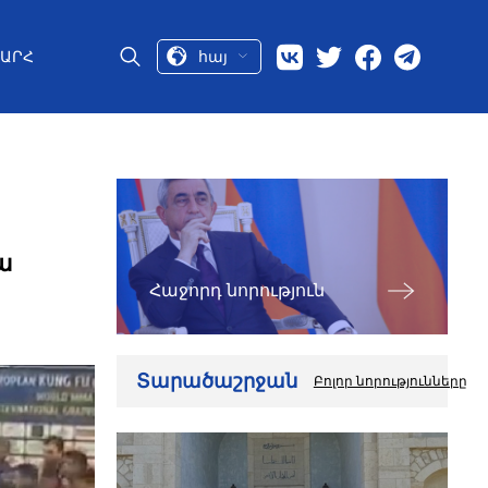
հայ
ԱՐՀ
ա
Հաջորդ նորություն
Տարածաշրջան
Բոլոր նորությունները