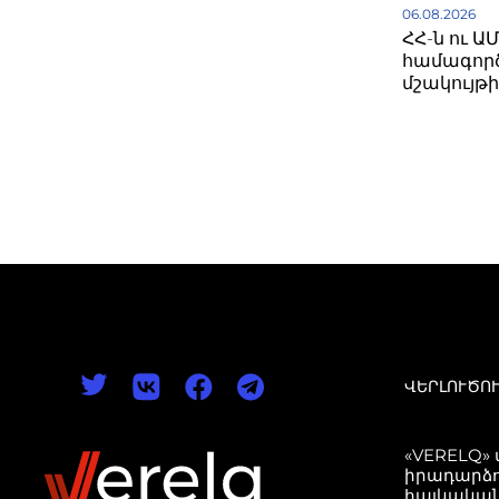
06.08.2026
ՀՀ-ն ու Ա
համագործ
մշակույթ
ՎԵՐԼՈՒԾՈ
«VERELQ»
իրադարձո
հայկական