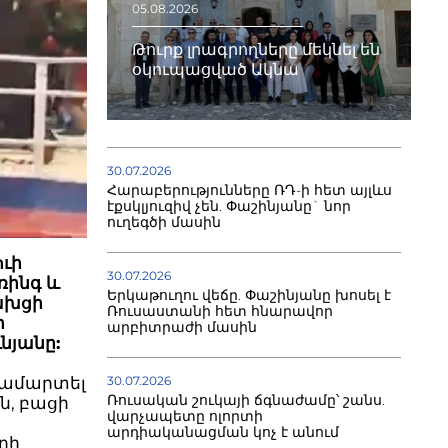
05.08.2026
Թուրք լրագրողները մեկնել են
օկուպացված Ակնա
30.07.2026
Հարաբերությունները ՌԴ-ի հետ այլևս
էքսկլյուզիվ չեն. Փաշինյանը` նոր
ուղեգծի մասին
ուի
30.07.2026
ռինգ և
Երկաթուղու վեճը. Փաշինյանը խոսել է
ախցի
Ռուսաստանի հետ հնարավոր
ի
արբիտրաժի մասին
նյանը:
ամարտել
30.07.2026
Ռուսական շուկայի ճգնաժամը՝ շանս.
ն, բացի
վարչապետը ոլորտի
արդիականացման կոչ է անում
ղի