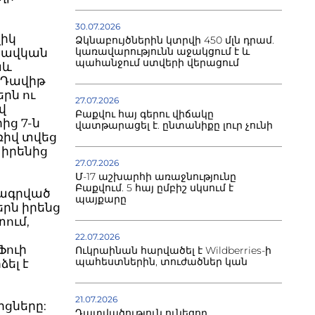
30.07.2026
զիկ
Ձկնաբույծներին կտրվի 450 մլն դրամ.
կառավարությունն աջակցում է և
տավկան
պահանջում ստվերի վերացում
աև
ց Դավիթ
րն ու
27.07.2026
վ
Բաքվու հայ գերու վիճակը
ից 7-ն
վատթարացել է. ընտանիքը լուր չունի
ռիվ տվեց
 իրենից
27.07.2026
Մ-17 աշխարհի առաջնությունը
Բաքվում. 5 հայ ըմբիշ սկսում է
րագրված
պայքարը
երն իրենց
տում,
22.07.2026
Ֆուի
Ուկրաինան հարվածել է Wildberries-ի
պահեստներին, տուժածներ կան
ձել է
21.07.2026
ցները:
Դատվածություն ունեցող