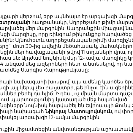
յքարի վերջում, երբ ակնհայտ էր արցախցի մար
ետրոսյանի
հաղթանակը, Ադրբեջանի թիմի մար
հարվածել մեր մարզիկին: Սադրանքին միացավ ն
ցի մարզիկը, որը ռինգում թիկունքից հարվածե
նին: Այնուհետև ադրբեջանական թիմի մարզիչնե
երը` մոտ 30-ից ավելին մեծահասակ, մահակներո
ցին մեր հավաքականի թվով 11 տղաների վրա, որ
ս են: Այդժամ նույնիսկ մեր 12- ամյա մարզիկը կ
-4 անգամ մեց ազերիների հետ, անտեսելով, որ նա
 պատմեց Սարգիս Հարությունյանը:
իայի նախագահի խոսքով՝ այս ամենը կարծես ծ
անզի այլ կերպ չես բացատրի, թե ինչու էին ազերին
կներ բերել դահլիճ: Ի դեպ, ոչ միայն մարտադաշ
նգում պարտությունից կատաղած մեջ հայտնված
ցիները նույնիսկ հարվածել են Եվրոպայի Քունկ 
ցիայի նախագահ
Նիկոլայ Մատուլյովսկուն
, ով փոր
 փակել արցախցի 12-ամյա մարզիկին:
ուքին միջամտեցին անվտանգության աշխատակի