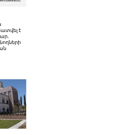
ն
ատվել է
մար.
ծնողների
իան