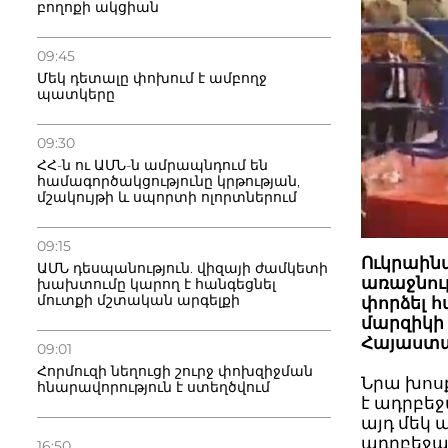
բողոքի ակցիան
09:45
Մեկ դետալը փոխում է ամբողջ
պատկերը
09:30
ՀՀ-ն ու ԱՄՆ-ն ամրապնդում են
համագործակցությունը կրթության,
մշակույթի և սպորտի ոլորտներում
09:15
Ուկրաինա
ԱՄՆ դեսպանություն. վիզայի ժամկետի
առաջնու
խախտումը կարող է հանգեցնել
մուտքի մշտական արգելքի
փորձել 
մարզիկի 
Հայաստա
09:01
Հորմուզի նեղուցի շուրջ փոխզիջման
Նրա խոսք
հնարավորություն է ստեղծվում
է ադրբեջ
այդ մեկ 
ադրբեջան
16:50