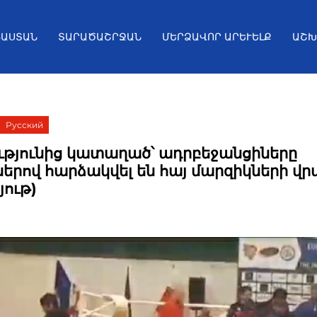
ՅԱՍՏԱՆ
ՏԱՐԱԾԱՇՐՋԱՆ
ՄԵՐՁԱՎՈՐ ԱՐԵՒԵԼՔ
ԱՇԽ
Русский
թյունից կատաղած՝ ադրբեջանցիները
երով հարձակվել են հայ մարզիկների վր
յութ)