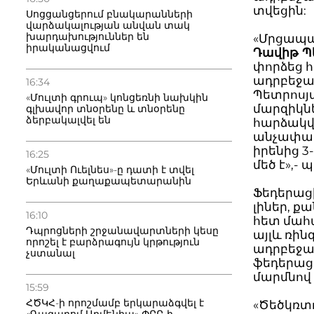
տվեցին:
Սոցցանցերում բնակարանների
վարձակալության անվան տակ
խարդախություններ են
«Մրցապա
իրականացվում
Դավիթ Պ
փորձեց 
ադրբեջան
16:34
Պետրոսյա
«Մուլտի գրուպ» կոնցեռնի նախկին
մարզիկն
գլխավոր տնօրենը և տնօրենը
ձերբակալվել են
հարձակվե
անչափահա
իրենից 3
16:25
մեծ է»,-
«Մուլտի Ուելնես»-ը դատի է տվել
Երևանի քաղաքապետարանին
Ֆեդերաց
լիներ, ք
16:10
հետ մահա
Դպրոցների շրջանավարտների կեսը
այլև ռի
որոշել է բարձրագույն կրթություն
ադրբեջան
չստանալ
ֆեդերա
մարմնով
15:59
ՀԾԿՀ-ի որոշմամբ երկարաձգվել է
«Ծեծկռտ