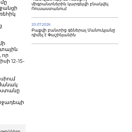
իմը
միգրանտներին կարգելվի բնակվել
եջանցի
Ռուսաստանում
ռեհիկ
20.07.2026
ց
Բաքվի բանտից գեներալ Մանուկյանը
դիմել է Փաշինյանին
մի
ետային
 որ
սի 12-15-
իսիում
ամանակ
րաստանը
միջադեպի
ւթյունները