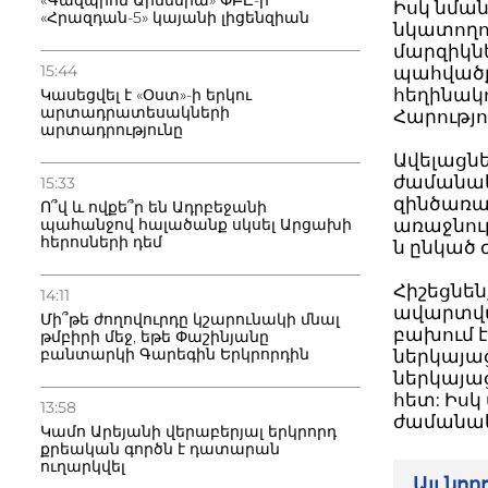
«Գազպրոմ Արմենիա» ՓԲԸ-ի
Իսկ նմա
«Հրազդան-5» կայանի լիցենզիան
նկատողու
մարզիկնե
15:44
պահվածք
հեղինակո
Կասեցվել է «Օստ»-ի երկու
արտադրատեսակների
Հարությո
արտադրությունը
Ավելացն
ժամանակ
15:33
զինծառա
Ո՞վ և ովքե՞ր են Ադրբեջանի
առաջնութ
պահանջով հալածանք սկսել Արցախի
հերոսների դեմ
ն ընկած
Հիշեցնենք
14:11
ավարտվա
Մի՞թե ժողովուրդը կշարունակի մնալ
բախում է
թմբիրի մեջ, եթե Փաշինյանը
բանտարկի Գարեգին Երկրորդին
ներկայա
ներկայաց
հետ: Իսկ
13:58
ժամանակ
Կամո Արեյանի վերաբերյալ երկրորդ
քրեական գործն է դատարան
ուղարկվել
Այլ նո