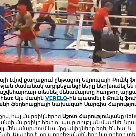
յի Լվով քաղաքում ընթացող Եվրոպայի Քունկ ֆ
թյան ժամանակ ադրբեջանցիները ներխուժել են 
հաշվեհարդար տեսնել մենամարտը հաղթող արց
հետ: Այս մասին
VERELQ
-ին պատմել է Քունկ ֆու
նի ֆեդերացիայի նախագահ Սարգիս Հարությու
ով, հայ մարզիկներից
Աշոտ Հարությունյանը
մեն
անցի մարզիկի հետ ու պարտության մատնել նրա
այլ մենամարտում ևս մրցակիցները եղել են հայ և
ցի: Այստեղ է, որ ադրբեջանցիների նյարդերը տե