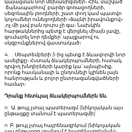
կայացման նոր մեխանիզմներ։ Հին, մաշված
ճանապարհով՝ բարձր գոռացողների,
սեզոնային լռողների, շատ փող կամ պատվո
կոչումներ ունեցողների «ձայնի իրավունքով»
,ոչ մի լավ բան դուրս չի գա։ Նախկին
հարթակներից պետք է վերցնել միայն լավը,
գումարել նոր դեմքեր՝ պայքարով ու
սկզբունքներով վաստակած։
4. Սեպտեմբերի 3-ից պետք է ձևավորվի նոր
ասելիքը։ Հստակ ձևակերպումների, հստակ
դրվող խնդիրների կարիք կա՝ այնպիսիք,
որոնք հասկանալի և ընդունելի կլինեն լայն
հանրության և բոլոր ընտրազանգվածների
համար։
Դրանք հետևյալ ձևակերպումներն են.
n Ա. թույլ չտալ պատերազմ (նիկոլական այս
ընթացքը տանում է պատերազմի)
n Բ. թույլ չտալ հայրենազրկում (նիկոլական
այս ընթացքը տանում է հայրենազրկման)։