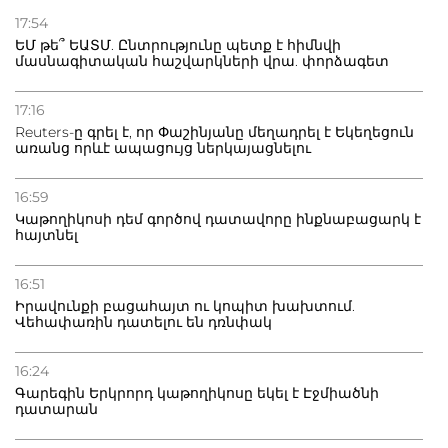
Ուկրաինան հարվածել է Wildberries-ի պահեստներին,
17:54
տուժածներ կան
ԵՄ թե՞ ԵԱՏՄ. Ընտրությունը պետք է հիմնվի
մասնագիտական հաշվարկների վրա. փորձագետ
21.07.2026
Դատվածություն ունեցող միգրանտներին կարգելվի
17:16
բնակվել Ռուսաստանում
Reuters-ը գրել է, որ Փաշինյանը մեղադրել է Եկեղեցուն
առանց որևէ ապացույց ներկայացնելու
20.07.2026
Բաքվի բանտից գեներալ Մանուկյանը դիմել է
16:59
Փաշինյանին
Կաթողիկոսի դեմ գործով դատավորը ինքնաբացարկ է
հայտնել
16:51
Իրավունքի բացահայտ ու կոպիտ խախտում.
Վեհափառին դատելու են դռնփակ
16:24
Գարեգին Երկրորդ կաթողիկոսը եկել է Էջմիածնի
դատարան