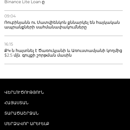
Binance Lite Loan-ը
09:04
Ռուբինյանն ու Մատվիենկոն քննարկել են հայկական
ապրանքների սահմանափակումները
16:15
ՔԿ-ն հայտնել է Ծառուկյանի և Առուստամյանի կողմից
$2.5 մլն. գույքի շորթման մասին
ՎԵՐԼՈՒԾՈՒԹՅՈՒՆ
ՀԱՅԱՍՏԱՆ
ՏԱՐԱԾԱՇՐՋԱՆ
ՄԵՐՁԱՎՈՐ ԱՐԵՒԵԼՔ