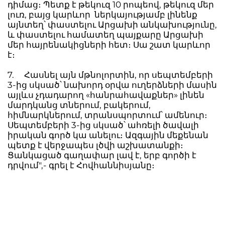
դիմաց։ Պետք է թեկուզ 10 րոպեով, թեկուզ մեր
լուռ, բայց կարևոր ներկայությամբ լինենք
այնտեղ՝ փաստելու Արցախի անկախությունը,
և փաստելու համատեղ պայքարը Արցախի
մեր հայրենակիցների հետ։ Սա շատ կարևոր
է։
7. Հասնել այն մթնոլորտին, որ սեպտեմբերի
3-ից սկսած՝ նախորդ օրվա ուղերձների մասին
այլևս չդադարող «հանրահավաքներ» լինեն
մարդկանց տներում, բակերում,
հիմնարկներում, տրանսպորտում՝ ամենուր։
Սեպտեմբերի 3-ից սկսած՝ ահռելի ծավալի
իրական գործ կա անելու։ Ազգային մեքենան
պետք է վերջապես լծվի աշխատանքի։
Ցանկացած գաղափար լավ է, երբ գործի է
դրվում",- գրել է Հովհաննիսյանը։