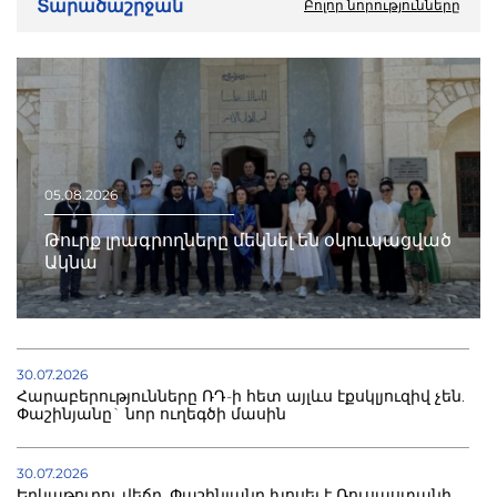
Տարածաշրջան
Բոլոր նորությունները
05.08.2026
Թուրք լրագրողները մեկնել են օկուպացված
Ակնա
30.07.2026
Հարաբերությունները ՌԴ-ի հետ այլևս էքսկլյուզիվ չեն.
Փաշինյանը` նոր ուղեգծի մասին
30.07.2026
Երկաթուղու վեճը. Փաշինյանը խոսել է Ռուսաստանի