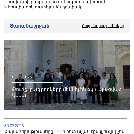
Իրավունքի բացահայտ ու կոպիտ խախտում.
Վեհափառին դատելու են դռնփակ
Տարածաշրջան
Բոլոր նորությունները
05.08.2026
Թուրք լրագրողները մեկնել են օկուպացված
Ակնա
30.07.2026
Հարաբերությունները ՌԴ-ի հետ այլևս էքսկլյուզիվ չեն.