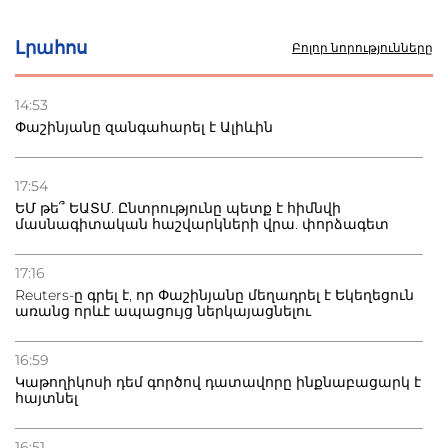
Մ-17 աշխարհի առաջնությունը Բաքվում. 5 հայ ըմբիշ
սկսում է պայքարը
Լրահոս
Բոլոր նորությունները
22.07.2026
Ուկրաինան հարվածել է Wildberries-ի պահեստներին,
14:53
տուժածներ կան
Փաշինյանը զանգահարել է Ալիևին
21.07.2026
Դատվածություն ունեցող միգրանտներին կարգելվի
17:54
բնակվել Ռուսաստանում
ԵՄ թե՞ ԵԱՏՄ. Ընտրությունը պետք է հիմնվի
մասնագիտական հաշվարկների վրա. փորձագետ
20.07.2026
Բաքվի բանտից գեներալ Մանուկյանը դիմել է
17:16
Փաշինյանին
Reuters-ը գրել է, որ Փաշինյանը մեղադրել է Եկեղեցուն
առանց որևէ ապացույց ներկայացնելու
16:59
Կաթողիկոսի դեմ գործով դատավորը ինքնաբացարկ է
հայտնել
16:51