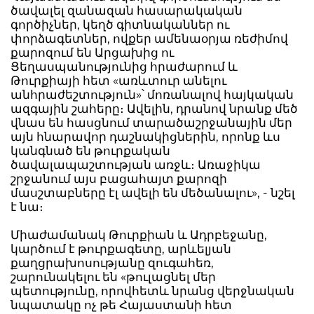
ծավալել զանազան հասարակական
գործիչներ, կեղծ գիտնականներ ու
փորձագետներ, ովքեր ամենաօրյա ռեժիմով
քարոզում են Արցախից ու
Ցեղասպանությունից հրաժարում և
Թուրքիայի հետ «առևտուր անելու
անհրաժեշտություն»՝ մոռանալով հայկական
ազգային շահերը։ Ավելին, դրանով նրանք մեծ
վնաս են հասցնում տարածաշրջանային մեր
այն հնարավոր դաշնակիցներին, որոնք ևս
կանգնած են թուրքական
ծավալապաշտության առջև։ Առաջիկա
շրջանում այս բացահայտ քարոզի
մասշտաբները էլ ավելի են մեծանալու», - նշել
է նա։
Միաժամանակ Թուրքիան և Ադրբեջանը,
կարծում է թուրքագետը, արևելյան
քաղցրախոսությանը զուգահեռ,
շարունակելու են «թուլացնել մեր
պետությունը, որովհետև նրանց վերջնական
նպատակը ոչ թե Հայաստանի հետ