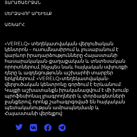
ՏԱՐԱԾԱՇՐՋԱՆ
ՄԵՐՁԱՎՈՐ ԱՐԵՒԵԼՔ
ԱՇԽԱՐՀ
«VERELQ» տեղեկատվական-վերլուծական
կենտրոն – ուսումնասիրում և լուսաբանում է
կարևոր իրադարձությունները Հայաստանի
հասարակական-քաղաքական և տնտեսական
որորտներում, ինչպես նաև հայկական սփյուռքի
դերը և ազդեցությունն աշխարհի տարբեր
երկրներում: «VERELQ»տեղեկատվական-
վերլուծական կենտրոնը գործում է Երևանում:
Կայքի աշխատանքն իրականացվում է մի խումբ
պրոֆեսիոնալ լրագրողների և փորձագետների
ջանքերով, որոնք շահագրգռված են հայկական
պետականության ամրապնդմամբ և
Հայաստանի վերելքով: