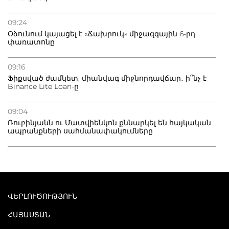
09:24
Օձունում կայացել է «Ճախրուկ» միջազգային 6-րդ
փառատոնը
09:16
Ֆիքսված ժամկետ, միանվագ միջնորդավճար․ ի՞նչ է
Binance Lite Loan-ը
09:04
Ռուբինյանն ու Մատվիենկոն քննարկել են հայկական
ապրանքների սահմանափակումները
ՎԵՐԼՈՒԾՈՒԹՅՈՒՆ
ՀԱՅԱՍՏԱՆ