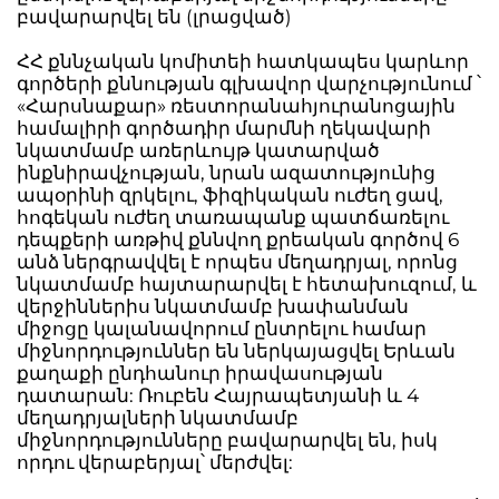
բավարարվել են (լրացված)
ՀՀ քննչական կոմիտեի հատկապես կարևոր
գործերի քննության գլխավոր վարչությունում ՝
«Հարսնաքար» ռեստորանահյուրանոցային
համալիրի գործադիր մարմնի ղեկավարի
նկատմամբ առերևույթ կատարված
ինքնիրավչության, նրան ազատությունից
ապօրինի զրկելու, ֆիզիկական ուժեղ ցավ,
հոգեկան ուժեղ տառապանք պատճառելու
դեպքերի առթիվ քննվող քրեական գործով 6
անձ ներգրավվել է որպես մեղադրյալ, որոնց
նկատմամբ հայտարարվել է հետախուզում, և
վերջիններիս նկատմամբ խափանման
միջոցը կալանավորում ընտրելու համար
միջնորդություններ են ներկայացվել Երևան
քաղաքի ընդհանուր իրավասության
դատարան: Ռուբեն Հայրապետյանի և 4
մեղադրյալների նկատմամբ
միջնորդությունները բավարարվել են, իսկ
որդու վերաբերյալ՝ մերժվել: