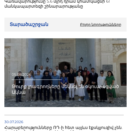
Կառավարությունը 5.6 մլրդ դրամ կհատկացնի 61
մանկապարտեզի շինարարությանը
Տարածաշրջան
Բոլոր նորությունները
05.08.2026
Թուրք լրագրողները մեկնել են օկուպացված
Ակնա
30.07.2026
Հարաբերությունները ՌԴ-ի հետ այլևս էքսկլյուզիվ չեն.