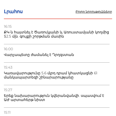
Մ-17 աշխարհի առաջնությունը Բաքվում. 5 հայ ըմբիշ
սկսում է պայքարը
Լրահոս
Բոլոր նորությունները
22.07.2026
Ուկրաինան հարվածել է Wildberries-ի պահեստներին,
16:15
տուժածներ կան
ՔԿ-ն հայտնել է Ծառուկյանի և Առուստամյանի կողմից
$2.5 մլն. գույքի շորթման մասին
21.07.2026
Դատվածություն ունեցող միգրանտներին կարգելվի
16:00
բնակվել Ռուսաստանում
Վարչապետը ժամանել է Ղրղզստան
20.07.2026
15:43
Բաքվի բանտից գեներալ Մանուկյանը դիմել է
Կառավարությունը 5.6 մլրդ դրամ կհատկացնի 61
Փաշինյանին
մանկապարտեզի շինարարությանը
15:27
Երեք նախարարություն կվերանվանվի. սպասվում է
ԱԺ արտահերթ նիստ
15:11