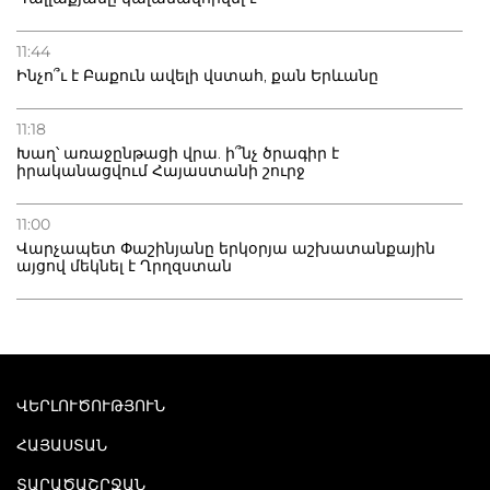
11:44
Ինչո՞ւ է Բաքուն ավելի վստահ, քան Երևանը
11:18
Խաղ՝ առաջընթացի վրա. ի՞նչ ծրագիր է
իրականացվում Հայաստանի շուրջ
11:00
Վարչապետ Փաշինյանը երկօրյա աշխատանքային
այցով մեկնել է Ղրղզստան
ՎԵՐԼՈՒԾՈՒԹՅՈՒՆ
ՀԱՅԱՍՏԱՆ
ՏԱՐԱԾԱՇՐՋԱՆ