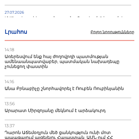
27.07.2026
Մ-17 աշխարհի առաջնությունը Բաքվում. 5 հայ ըմբիշ
սկսում է պայքարը
Լրահոս
Բոլոր նորությունները
22.07.2026
Ուկրաինան հարվածել է Wildberries-ի պահեստներին,
14:18
տուժածներ կան
Առերեսվում ենք հայ ժողովրդի պատմության
ամենաանպատվաբեր, պատմական նախադեպը
չունեցող փաստին
21.07.2026
Դատվածություն ունեցող միգրանտներին կարգելվի
բնակվել Ռուսաստանում
14:16
Անա Բրնաբիչը շնորհավորել է Ռուբեն Ռուբինյանին
20.07.2026
Բաքվի բանտից գեներալ Մանուկյանը դիմել է
13:56
Փաշինյանին
Արարատ Միրզոյանը մեկնում է արձակուրդ
13:37
Դարոն Աճեմօղլուն մեծ ցանկություն ունի մոտ
ապագայում այցելելու Հայաստան. ԱՄՆ-ում ՀՀ