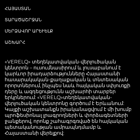
ՀԱՅԱՍՏԱՆ
ՏԱՐԱԾԱՇՐՋԱՆ
ՄԵՐՁԱՎՈՐ ԱՐԵՒԵԼՔ
ԱՇԽԱՐՀ
«VERELQ» տեղեկատվական-վերլուծական
կենտրոն – ուսումնասիրում և լուսաբանում է
կարևոր իրադարձությունները Հայաստանի
հասարակական-քաղաքական և տնտեսական
որորտներում, ինչպես նաև հայկական սփյուռքի
դերը և ազդեցությունն աշխարհի տարբեր
երկրներում: «VERELQ»տեղեկատվական-
վերլուծական կենտրոնը գործում է Երևանում:
Կայքի աշխատանքն իրականացվում է մի խումբ
պրոֆեսիոնալ լրագրողների և փորձագետների
ջանքերով, որոնք շահագրգռված են հայկական
պետականության ամրապնդմամբ և
Հայաստանի վերելքով: