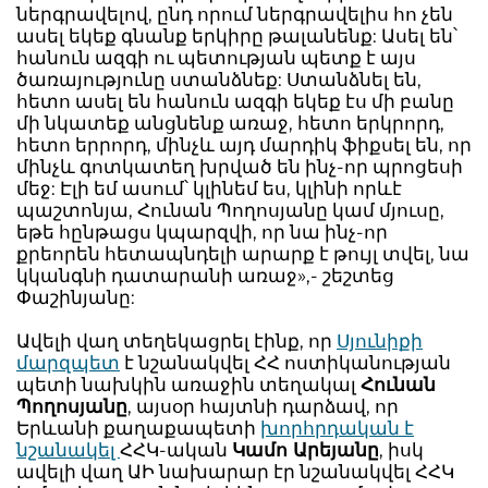
ներգրավելով, ընդ որում ներգրավելիս հո չեն
ասել եկեք գնանք երկիրը թալանենք: Ասել են՝
հանուն ազգի ու պետության պետք է այս
ծառայությունը ստանձնեք: Ստանձնել են,
հետո ասել են հանուն ազգի եկեք էս մի բանը
մի նկատեք անցնենք առաջ, հետո երկրորդ,
հետո երրորդ, մինչև այդ մարդիկ ֆիքսել են, որ
մինչև գոտկատեղ խրված են ինչ-որ պրոցեսի
մեջ: Էլի եմ ասում՝ կլինեմ ես, կլինի որևէ
պաշտոնյա, Հունան Պողոսյանը կամ մյուսը,
եթե հընթացս կպարզվի, որ նա ինչ-որ
քրեորեն հետապնդելի արարք է թույլ տվել, նա
կկանգնի դատարանի առաջ»,- շեշտեց
Փաշինյանը:
Ավելի վաղ տեղեկացրել էինք, որ
Սյունիքի
մարզպետ
է նշանակվել ՀՀ ոստիկանության
պետի նախկին առաջին տեղակալ
Հունան
Պողոսյանը
, այսօր հայտնի դարձավ, որ
Երևանի քաղաքապետի
խորհրդական է
նշանակել
ՀՀԿ-ական
Կամո Արեյանը
, իսկ
ավելի վաղ ԱԻ նախարար էր նշանակվել ՀՀԿ