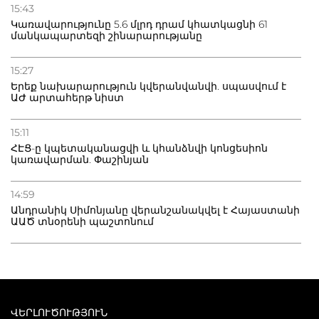
15:43
Կառավարությունը 5.6 մլրդ դրամ կհատկացնի 61
մանկապարտեզի շինարարությանը
15:27
Երեք նախարարություն կվերանվանվի. սպասվում է
ԱԺ արտահերթ նիստ
15:11
ՀԷՑ-ը կպետականացվի և կհանձնվի կոնցեսիոն
կառավարման. Փաշինյան
14:59
Անդրանիկ Սիմոնյանը վերանշանակվել է Հայաստանի
ԱԱԾ տնօրենի պաշտոնում
ՎԵՐԼՈՒԾՈՒԹՅՈՒՆ