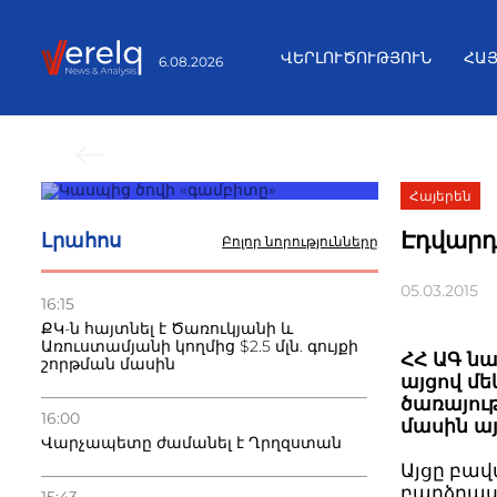
ՎԵՐԼՈՒԾՈՒԹՅՈՒՆ
ՀԱ
6.08.2026
Նախորդ նորություն
Հայերեն
Էդվարդ
Լրահոս
Բոլոր նորությունները
05.03.2015
16:15
ՔԿ-ն հայտնել է Ծառուկյանի և
Առուստամյանի կողմից $2.5 մլն. գույքի
ՀՀ ԱԳ ն
շորթման մասին
այցով մե
ծառայու
16:00
մասին այ
Վարչապետը ժամանել է Ղրղզստան
Այցը բա
բարձրաս