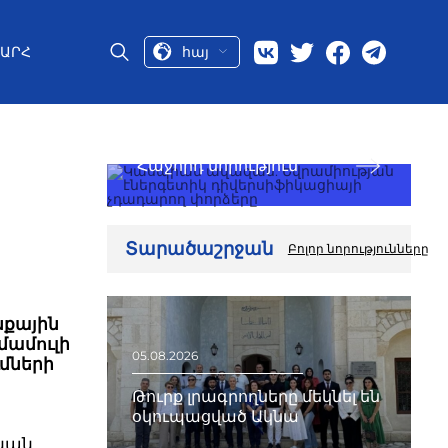
հայ
ԱՐՀ
Հաջորդ նորություն
Տարածաշրջան
Բոլոր նորությունները
նքային
 մամուլի
05.08.2026
մների
Թուրք լրագրողները մեկնել են
օկուպացված Ակնա
կան