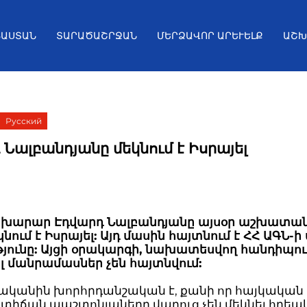
ՅԱՍՏԱՆ
ՏԱՐԱԾԱՇՐՋԱՆ
ՄԵՐՁԱՎՈՐ ԱՐԵՒԵԼՔ
ԱՇԽ
Русский
 Նալբանդյանը մեկնում է Իսրայել
ախարար Էդվարդ Նալբանդյանը այսօր աշխատա
կնում է Իսրայել: Այդ մասին հայտնում է ՀՀ ԱԳՆ-ի
թյունը: Այցի օրակարգի, նախատեսվող հանդիպու
լ մանրամասներ չեն հայտնվում:
վականին խորհրդանշական է, քանի որ հայկական
տիճան պաշտոնյաները վաղուց չեն մեկնել հրեա