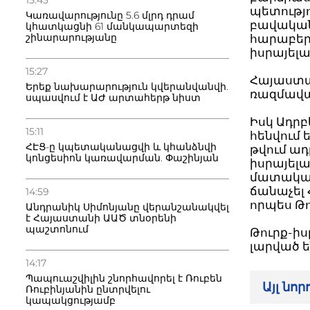
15:43
պետությո
Կառավարությունը 5.6 մլրդ դրամ
բավական
կհատկացնի 61 մանկապարտեզի
շինարարությանը
հարաբեր
իսրայելա
15:27
Հայաստան
Երեք նախարարություն կվերանվանվի.
ռազմավա
սպասվում է ԱԺ արտահերթ նիստ
Իսկ Ադր
15:11
հենվում
ՀԷՑ-ը կպետականացվի և կհանձնվի
թվում ա
կոնցեսիոն կառավարման. Փաշինյան
իսրայել
մատակարա
ճանաչել 
14:59
որպես Թո
Անդրանիկ Սիմոնյանը վերանշանակվել
է Հայաստանի ԱԱԾ տնօրենի
պաշտոնում
Թուրք-ի
լարված ե
14:17
Պապուաշվիլին շնորհավորել է Ռուբեն
Այլ նո
Ռուբինյանին ընտրվելու
կապակցությամբ