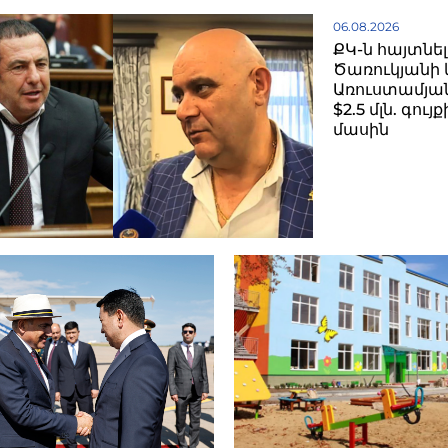
06.08.2026
ՔԿ-ն հայտնել
Ծառուկյանի 
Առուստամյան
$2.5 մլն. գու
մասին