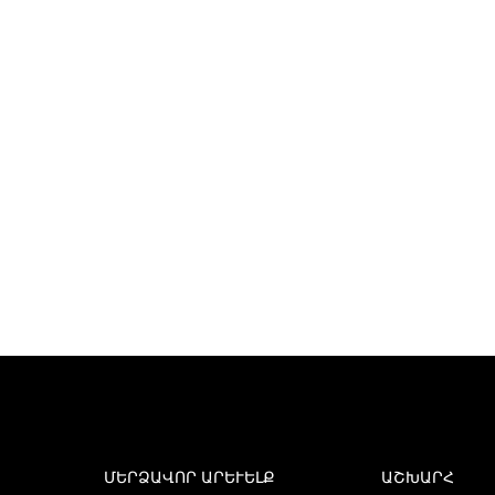
ՄԵՐՁԱՎՈՐ ԱՐԵՒԵԼՔ
ԱՇԽԱՐՀ