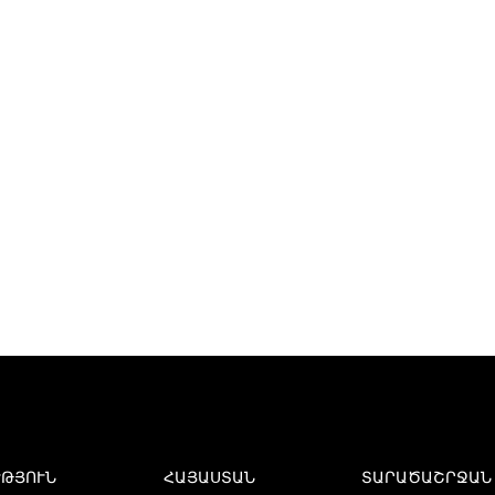
ՒԹՅՈՒՆ
ՀԱՅԱՍՏԱՆ
ՏԱՐԱԾԱՇՐՋԱՆ