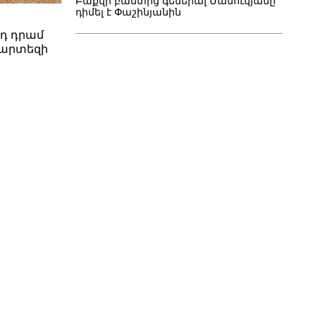
Բաքվի բանտից գեներալ Մանուկյանը
դիմել է Փաշինյանին
րդ դրամ
պարտեզի