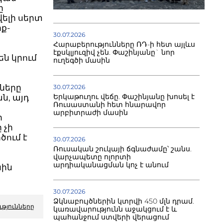
ը
ելի սերտ
ք-
30.07.2026
Հարաբերությունները ՌԴ-ի հետ այլևս
էքսկլյուզիվ չեն. Փաշինյանը` նոր
են կրում
ուղեգծի մասին
ները
30.07.2026
Երկաթուղու վեճը. Փաշինյանը խոսել է
ն, այդ
Ռուսաստանի հետ հնարավոր
արբիտրաժի մասին
ի
 չի
ծում է
30.07.2026
Ռուսական շուկայի ճգնաժամը՝ շանս.
վարչապետը ոլորտի
արդիականացման կոչ է անում
նին
30.07.2026
Ձկնաբույծներին կտրվի 450 մլն դրամ.
ւթյունները
կառավարությունն աջակցում է և
պահանջում ստվերի վերացում