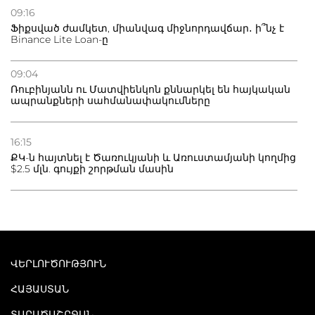
09:16
Ֆիքսված ժամկետ, միանվագ միջնորդավճար․ ի՞նչ է
Binance Lite Loan-ը
09:04
Ռուբինյանն ու Մատվիենկոն քննարկել են հայկական
ապրանքների սահմանափակումները
16:15
ՔԿ-ն հայտնել է Ծառուկյանի և Առուստամյանի կողմից
$2.5 մլն. գույքի շորթման մասին
ՎԵՐԼՈՒԾՈՒԹՅՈՒՆ
ՀԱՅԱՍՏԱՆ
ՏԱՐԱԾԱՇՐՋԱՆ