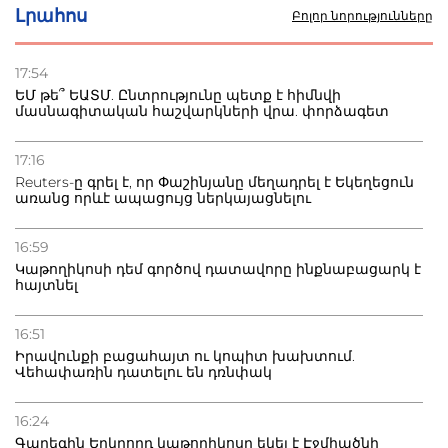
Լրահոս
Բոլոր նորությունները
17:54
ԵՄ թե՞ ԵԱՏՄ. Ընտրությունը պետք է հիմնվի
մասնագիտական հաշվարկների վրա. փորձագետ
17:16
Reuters-ը գրել է, որ Փաշինյանը մեղադրել է Եկեղեցուն
առանց որևէ ապացույց ներկայացնելու
16:59
Կաթողիկոսի դեմ գործով դատավորը ինքնաբացարկ է
հայտնել
16:51
Իրավունքի բացահայտ ու կոպիտ խախտում.
Վեհափառին դատելու են դռնփակ
16:24
Գարեգին Երկրորդ կաթողիկոսը եկել է Էջմիածնի