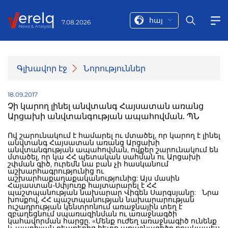
հայ
7.08.2026
Գլխավոր էջ
Նորություններ
18.09.2017
Չի կարող լինել անվտանգ Հայսատան առանց
Արցախի անվտանգության ապահովման. ՊՆ
Ով շարունակում է համարել ու մտածել, որ կարող է լինել
անվտանգ Հայսատան առանց Արցախի
անվտանգության ապահովման, ովքեր շարունակում են
մտածել, որ կա ՀՀ պետական սահման ու Արցախի
շփման գիծ, ուրեմն նա բան չի հասկանում
աշխարհագրությունից ու
աշխարհաքաղաքականությունից: Այս մասին
Հայաստան-Սփյուռք հայտարարել է ՀՀ
պաշտպանության նախարար Վիգեն Սարգսյանը: Նրա
խոսքով, ՀՀ պաշտպանության նախարարության
ուշադրության կենտրոնում առաջնային տեղ է
զբաղեցնում սպառազինման ու առաջնագծի
կահավորման հարցը. «Մենք ուժեղ առաջնագիծ ունենք