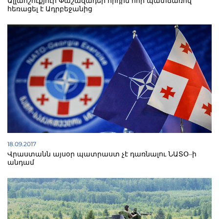
Ալլահշուքյուր Փաշազադեի որդին հոր պատճառով
հեռացել է Ադրբեջանից
18.09.2017
Վրաստանն այսօր պատրաստ չէ դառնալու ՆԱՏՕ–ի
անդամ