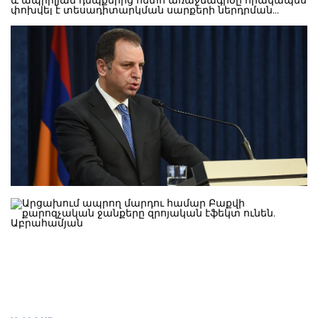
և ապրիլյան դեպքերից հետո առաջնագիծը որակապես
փոխվել է տեսադիտարկման սարքերի ներդրման
տեսակետից: Այս տեսանկյունից հայ զինվորի
ծառայությունը մի քիչ ավելի անվտանգ է: Իհարկե, կան
կրակոցներ, ակտիվացել են դիպուկահարները, բայց
մենք մեկը երեքին քաղաքականություն ենք որգեգրել,
որը թեև չի բխում մեր քաղաքականությունից, բայց
պատերազմների կանոններից է», - նշել է նա: Վիգեն
Սարգսյանը տեղեկացրեց, որ իրեն է
դիմել հաշմանդամություն ունեցող մի սփյուռքահայ, ով
բերել է առաջնագծի կահավորման իր մշակած
համակարգը: Ըստ նախարարի՝ համակարգը լավ է
մշակված: Սփյուռքահայը խոստացել է նաև իր
միջոցներով կահավորել առաջնագծի 50 դիտակետ: