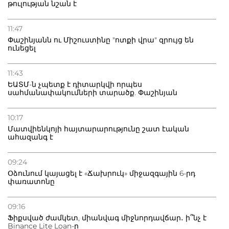
թուլության նշան է
11:47
Փաշինյանն ու Միշուստինը "ոտքի վրա" զրույց են
ունեցել
11:43
ԵԱՏՄ-ն չպետք է դիտարկվի որպես
սահմանափակումների տարածք. Փաշինյան
10:17
Մատվիենկոյի հայտարարությունը շատ էական
ահազանգ է
09:24
Օձունում կայացել է «Ճախրուկ» միջազգային 6-րդ
փառատոնը
09:16
Ֆիքսված ժամկետ, միանվագ միջնորդավճար․ ի՞նչ է
Binance Lite Loan-ը