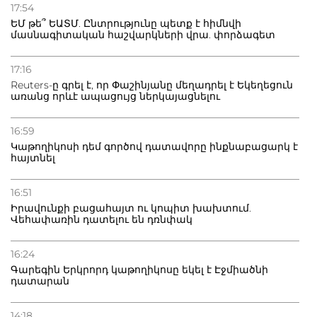
Դատվածություն ունեցող միգրանտներին կարգելվի
17:54
բնակվել Ռուսաստանում
ԵՄ թե՞ ԵԱՏՄ. Ընտրությունը պետք է հիմնվի
մասնագիտական հաշվարկների վրա. փորձագետ
20.07.2026
Բաքվի բանտից գեներալ Մանուկյանը դիմել է
17:16
Փաշինյանին
Reuters-ը գրել է, որ Փաշինյանը մեղադրել է Եկեղեցուն
առանց որևէ ապացույց ներկայացնելու
16:59
Կաթողիկոսի դեմ գործով դատավորը ինքնաբացարկ է
հայտնել
16:51
Իրավունքի բացահայտ ու կոպիտ խախտում.
Վեհափառին դատելու են դռնփակ
16:24
Գարեգին Երկրորդ կաթողիկոսը եկել է Էջմիածնի
դատարան
14:18