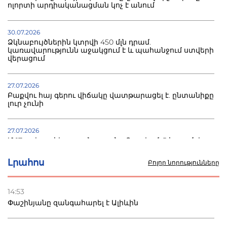
ոլորտի արդիականացման կոչ է անում
30.07.2026
Ձկնաբույծներին կտրվի 450 մլն դրամ.
կառավարությունն աջակցում է և պահանջում ստվերի
վերացում
27.07.2026
Բաքվու հայ գերու վիճակը վատթարացել է. ընտանիքը
լուր չունի
27.07.2026
Մ-17 աշխարհի առաջնությունը Բաքվում. 5 հայ ըմբիշ
սկսում է պայքարը
Լրահոս
Բոլոր նորությունները
22.07.2026
Ուկրաինան հարվածել է Wildberries-ի պահեստներին,
14:53
տուժածներ կան
Փաշինյանը զանգահարել է Ալիևին
21.07.2026