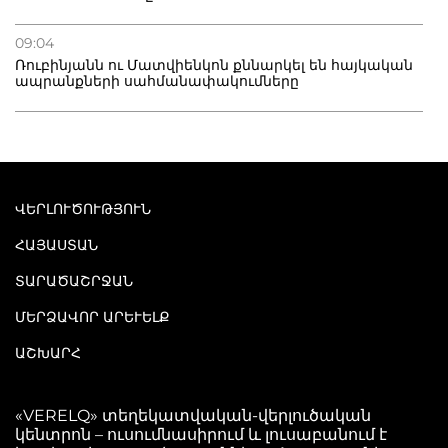
09:04
Ռուբինյանն ու Մատվիենկոն քննարկել են հայկական
ապրանքների սահմանափակումները
ՎԵՐԼՈՒԾՈՒԹՅՈՒՆ
ՀԱՅԱՍՏԱՆ
ՏԱՐԱԾԱՇՐՋԱՆ
ՄԵՐՁԱՎՈՐ ԱՐԵՒԵԼՔ
ԱՇԽԱՐՀ
«VERELQ» տեղեկատվական-վերլուծական
կենտրոն – ուսումնասիրում և լուսաբանում է