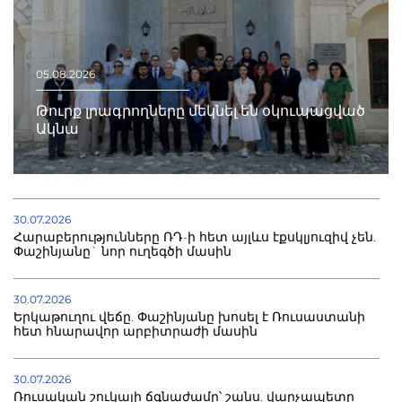
05.08.2026
Թուրք լրագրողները մեկնել են օկուպացված
Ակնա
30.07.2026
Հարաբերությունները ՌԴ-ի հետ այլևս էքսկլյուզիվ չեն.
Փաշինյանը` նոր ուղեգծի մասին
30.07.2026
Երկաթուղու վեճը. Փաշինյանը խոսել է Ռուսաստանի
հետ հնարավոր արբիտրաժի մասին
30.07.2026
Ռուսական շուկայի ճգնաժամը՝ շանս. վարչապետը