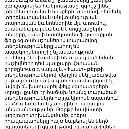
մասնագիտական շրջանակները քանիցս
զգուշացրել են հանրությանը՝ զգույշ լինել
տեղեկատվական հոսքերի առումով, հետեւել
տեղեկատվական անվտանգության
տարրական կանոններին: Այս առումով,
բնականաբար, էական է սոցցանցերի
խնդիրը, քանզի հատկապես ֆեյսբուքյան
ֆեյք օգտահաշիվներով տարածվող
տեղեկությունները կարող են
ապակողմնորոշիչ նշանակություն
ունենալ: Դրսի ուժերի հետ կապված նման
հաշիվների դեմ պայքարը մշտական
գործընթաց է, սակայն, «Փաստ» թերթի
տեղեկություններով, վերջին մեկ շաբաթվա
ընթացքում իրավապահ համակարգում էլ
ավելի են խստացրել ֆեյք օգտատերերի
«որսը», քանի որ հաճախ նրանց տարածած
տեղեկություններն ուղղակիորեն սպառնում
են ՀՀ պետական շահերին ու ազգային
անվտանգությանը։ Թերթի հավաստի
աղբյուրի փոխանցմամբ, օրերս
իրավապահները հայտնաբերել են կեղծ
օգտատերերի զգալի թվով օգտահաշիվներ,