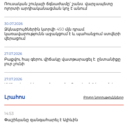
Ռուսական շուկայի ճգնաժամը՝ շանս. վարչապետը
ոլորտի արդիականացման կոչ է անում
30.07.2026
Ձկնաբույծներին կտրվի 450 մլն դրամ.
կառավարությունն աջակցում է և պահանջում ստվերի
վերացում
27.07.2026
Բաքվու հայ գերու վիճակը վատթարացել է. ընտանիքը
լուր չունի
27.07.2026
Մ-17 աշխարհի առաջնությունը Բաքվում. 5 հայ ըմբիշ
սկսում է պայքարը
Լրահոս
Բոլոր նորությունները
22.07.2026
Ուկրաինան հարվածել է Wildberries-ի պահեստներին,
14:53
տուժածներ կան
Փաշինյանը զանգահարել է Ալիևին