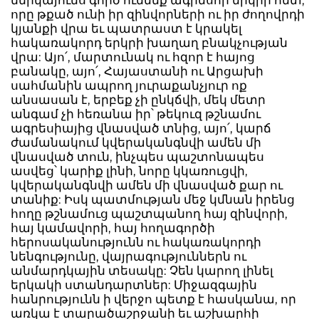
ներկայումս գործ ունենք ագրեսոր երկրի հետ,
որը թքած ունի իր զինվորների ու իր ժողովրդի
կյանքի վրա եւ պատրաստ է կրակել
հակառակորդ երկրի խաղաղ բնակչության
վրա: Այո՛, մարտունակ ու հզոր է հայոց
բանակը, այո՛, Հայաստանի ու Արցախի
սահմանին ապրող յուրաքանչյուր ոք
անսասան է, երբեք չի ընկճվի, մեկ մետր
անգամ չի հեռանա իր՝ թեկուզ թշնամու
ագրեսիայից վնասված տնից, այո՛, կարճ
ժամանակում կվերականգնվի ամեն մի
վնասված տուն, ինչպես պաշտոնապես
ասվեց՝ կարիք լինի, նորը կկառուցվի,
կվերականգնվի ամեն մի վնասված քար ու
տանիք: Իսկ պատմության մեջ կմնան իրենց
հողը թշնամուց պաշտպանող հայ զինվորի,
հայ կամավորի, հայ հողագործի
հերոսականությունն ու հակառակորդի
նենգությունը, վայրագություններն ու
անմարդկային տեսակը: Չեն կարող լինել
երկակի ստանդարտներ: Միջազգային
հանրությունն ի վերջո պետք է հասկանա, որ
առկա է տարածաշրջանի եւ աշխարհի