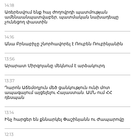
14:18
Առերեսվում ենք հայ ժողովրդի պատմության
ամենաանպատվաբեր, պատմական նախադեպը
չունեցող փաստին
14:16
Անա Բրնաբիչը շնորհավորել է Ռուբեն Ռուբինյանին
13:56
Արարատ Միրզոյանը մեկնում է արձակուրդ
13:37
Դարոն Աճեմօղլուն մեծ ցանկություն ունի մոտ
ապագայում այցելելու Հայաստան. ԱՄՆ-ում ՀՀ
դեսպան
13:14
Ինչ հարցեր են քննարկել Փաշինյանն ու Ժապարովը
12:13