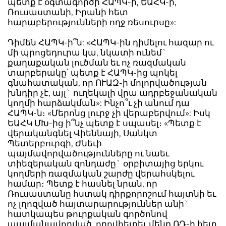
պետք է օգտագործի ՀԱՊԿ-ի, ԵԱՀԿ-ի,
Ռուսաստանի, Իրանի հետ
հարաբերությունների ողջ ռեսուրսը»:
Դիմեն ՀԱՊԿ-ի՞ն: «ՀԱՊԿ-ին դիմելու հազար ու
մի պրոցեդուրա կա, նկատի ունեմ`
քաղաքական լուծման եւ ոչ ռազմական
տարբերակը՝ պետք է ՀԱՊԿ-ից պոկել
գնահատական, որ ՈՒԱԶ-ի մոլորվածության
խնդիր չէ, այլ` ուղեկալի վրա ադրբեջանական
կողմի հարձակման»: Ինչո՞ւ չի անում դա
ՀԱՊԿ-ն։ «Մերոնց լուրջ չի վերաբերվում»: Իսկ
ԵԱՀԿ ՄԽ-ից ի՞նչ պետք է սպասել։ «Պետք է
վերականգնել Վիեննայի, Սանկտ
Պետերբուրգի, Ժնեւի
պայմավորվածությունները ու նաեւ
տիեզերական զոնդաժը` օրբիտայից երկու
կողմերի ռազմական շարժը վերահսկելու
համար։ Պետք է հասնել նրան, որ
Ռուսաստանը հստակ դիրքորոշում հայտնի եւ
ոչ լղոզված հայտարարություններ անի`
հատկապես թուրքական գործոնով
պայմանավորված, որովհետեւ մենք ՌԴ-ի հետ