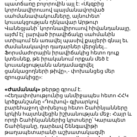
պատճառը բոլորովին այլ է: «Սկզբից
կորոնավիրուսով պայմանավորված
սահմանափակումները, այնուհետ՝
կուսակցության ղեկավար Արթուր
Վանեցյանի՝ կորոնավիրուսով հիվանդանալը,
այժմ էլ՝ լարված իրավիճակը սահմանին
ստիպում են առավել պասիվ քայլերի գնալ եւ
ժամանակավոր դադարներ վերցնել...
Ֆորսմաժորային իրավիճակից հետո դուք
կտեսնեք, թե իրականում որքան մեծ է
կուսակցությանն անդամագրվել
ցանկացողների թիվը»,- փոխանցեց մեր
զրուցակիցը»:
«Ժամանակ»
թերթը գրում է.
«Հեղափոխությունից անմիջապես հետո ՀՀԿ
կրծքանշանը «Դուխով» գլխարկով
բարեհաջող փոխելուց հետո Շահինյանները
կրկին հայտնվեցին իշխանության մեջ։ Հայր և
որդի Շահինյաններից կրտսերը՝ Կարապետ
Շահինյանը, դարձավ Շենգավիթի
թաղապետարանի աշխատակազմի