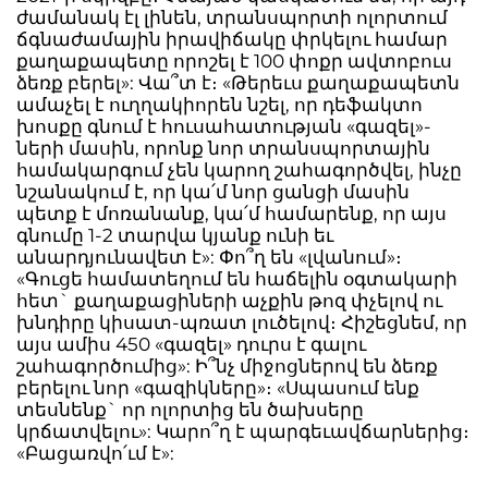
ժամանակ էլ լինեն, տրանսպորտի ոլորտում
ճգնաժամային իրավիճակը փրկելու համար
քաղաքապետը որոշել է 100 փոքր ավտոբուս
ձեռք բերել»: Վա՞տ է։ «Թերեւս քաղաքապետն
ամաչել է ուղղակիորեն նշել, որ դեֆակտո
խոսքը գնում է հուսահատության «գազել»-
ների մասին, որոնք նոր տրանսպորտային
համակարգում չեն կարող շահագործվել, ինչը
նշանակում է, որ կա՛մ նոր ցանցի մասին
պետք է մոռանանք, կա՛մ համարենք, որ այս
գնումը 1-2 տարվա կյանք ունի եւ
անարդյունավետ է»: Փո՞ղ են «լվանում»։
«Գուցե համատեղում են հաճելին օգտակարի
հետ` քաղաքացիների աչքին թոզ փչելով ու
խնդիրը կիսատ-պռատ լուծելով։ Հիշեցնեմ, որ
այս ամիս 450 «գազել» դուրս է գալու
շահագործումից»: Ի՞նչ միջոցներով են ձեռք
բերելու նոր «գազիկները»։ «Սպասում ենք
տեսնենք` որ ոլորտից են ծախսերը
կրճատվելու»: Կարո՞ղ է պարգեւավճարներից։
«Բացառվո՛ւմ է»: