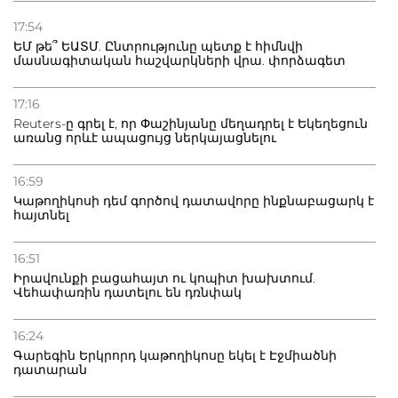
21.07.2026
Դատվածություն ունեցող միգրանտներին կարգելվի
17:54
բնակվել Ռուսաստանում
ԵՄ թե՞ ԵԱՏՄ. Ընտրությունը պետք է հիմնվի
մասնագիտական հաշվարկների վրա. փորձագետ
20.07.2026
Բաքվի բանտից գեներալ Մանուկյանը դիմել է
17:16
Փաշինյանին
Reuters-ը գրել է, որ Փաշինյանը մեղադրել է Եկեղեցուն
առանց որևէ ապացույց ներկայացնելու
16:59
Կաթողիկոսի դեմ գործով դատավորը ինքնաբացարկ է
հայտնել
16:51
Իրավունքի բացահայտ ու կոպիտ խախտում.
Վեհափառին դատելու են դռնփակ
16:24
Գարեգին Երկրորդ կաթողիկոսը եկել է Էջմիածնի
դատարան