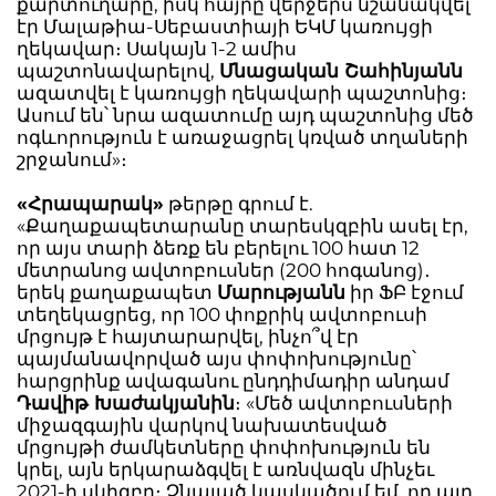
քարտուղարը, իսկ հայրը վերջերս նշանակվել
էր Մալաթիա-Սեբաստիայի ԵԿՄ կառույցի
ղեկավար։ Սակայն 1-2 ամիս
պաշտոնավարելով,
Մնացական Շահինյանն
ազատվել է կառույցի ղեկավարի պաշտոնից։
Ասում են՝ նրա ազատումը այդ պաշտոնից մեծ
ոգևորություն է առաջացրել կռված տղաների
շրջանում»։
«Հրապարակ»
թերթը գրում է.
«Քաղաքապետարանը տարեսկզբին ասել էր,
որ այս տարի ձեռք են բերելու 100 հատ 12
մետրանոց ավտոբուսներ (200 հոգանոց)․
երեկ քաղաքապետ
Մարությանն
իր ՖԲ էջում
տեղեկացրեց, որ 100 փոքրիկ ավտոբուսի
մրցույթ է հայտարարվել, ինչո՞վ էր
պայմանավորված այս փոփոխությունը՝
հարցրինք ավագանու ընդդիմադիր անդամ
Դավիթ Խաժակյանին
։ «Մեծ ավտոբուսների
միջազգային վարկով նախատեսված
մրցույթի ժամկետները փոփոխություն են
կրել, այն երկարաձգվել է առնվազն մինչեւ
2021-ի սկիզբը։ Չնայած կասկածում եմ, որ այդ