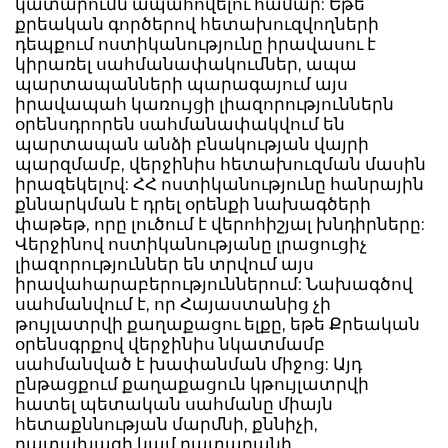
կատարումն ապահովելու համար: Եթե
քրեական գործերով հետախուզվողների
դեպքում ոստիկանությունը իրավասու է
կիրառել սահմանափակումներ, ապա
պարտապանների պարագայում այս
իրավապահ կառույցի լիազորություններն
օրենսդրորեն սահմանափակվում են
պարտապան անձի բնակության վայրի
պարզմամբ, վերջինիս հետախուզման մասին
իրազեկելով: ՀՀ ոստիկանությունը հանրային
քննարկման է դրել օրենքի նախագծերի
փաթեթ, որը լուծում է վերոհիշյալ խնդիրները:
Վերջինով ոստիկանությանը լրացուցիչ
լիազորություններ են տրվում այս
իրավահարաբերություններում: Նախագծով
սահմանվում է, որ Հայաստանից չի
թույլատրվի քաղաքացու ելքը, եթե Քրեական
օրենսգրքով վերջինիս նկատմամբ
սահմանված է խափանման միջոց: Այդ
ընթացքում քաղաքացուն կթույլատրվի
հատել պետական սահմանը միայն
հետաքննության մարմնի, քննիչի,
դատախազի կամ դատարանի