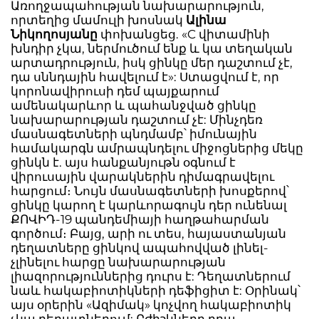
Առողջապահության նախարարություն,
որտեղից մամուլի խոսնակ
Ալինա
Նիկողոսյանը
փոխանցեց. «C վիտամինի
խնդիր չկա, ներմուծում ենք և կա տեղական
արտադրություն, իսկ ցինկը մեր դաշտում չէ,
դա սննդային հավելում է»: Ստացվում է, որ
կորոնավիրուսի դեմ պայքարում
ամենակարևոր և պահանջված ցինկը
նախարարության դաշտում չէ: Մինչդեռ
մասնագետների պնդմամբ՝ իմունային
համակարգն ամրապնդելու միջոցներից մեկը
ցինկն է. այս հանքանյութն օգնում է
վիրուսային վարակներին դիմագրավելու
հարցում։ Նույն մասնագետների խոսքերով՝
ցինկը կարող է կարևորագույն դեր ունենալ
ՔՈՎԻԴ-19 պանդեմիայի հաղթահարման
գործում։ Բայց, արի ու տես, հայաստանյան
դեղատները ցինկով ապահովված լինել-
չլինելու հարցը նախարարության
լիազորություններից դուրս է: Դեղատներում
նաև հակաբիոտիկների դեֆիցիտ է: Օրինակ՝
այս օրերին «Ազիմակ» կոչվող հակաբիոտիկ