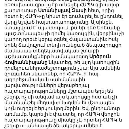
հեռախոսազրույց էր ունեցել ՀԱՊԿ գլխավոր
քարտուղար
Ստանիսլավ Զասի
հետ, որից
հետո էլ ՀԱՊԿ-ը նիստ էր գումարել եւ ընդունել
վերը նշված հայտարարությունը: Այսինքն,
ստացվում է՝ այս փուլում, քանի դեռ Երեւանը
պաշտոնապես չի դիմել կառույցին, վերջինս չի
կարող որեւէ կերպ օգնել Հայաստանին: Իսկ
երեկ Տավուշում տեղի ունեցած ճեպազրույցի
ժամանակ տեղեկատվական շտաբի
աշխատանքները համակարգող
Արծրուն
Հովհաննիսյանը
նկատեց, թե այդ կառույցին
դիմելու անհրաժեշտություն չկա: Այս ամենին
զուգահեռ նկատենք, որ ՀԱՊԿ-ի՝ հայ-
ադրբեջանական սահմանային
լարվածությունների վերաբերյալ
հայտարարությունները մշտապես եղել են
չեզոք, ոչ մի անգամ այս կառույցը հստակ չի
մատնանշել մեղավոր կողմին եւ մշտապես
կոչն ուղղել է երկու կողմերին։ Եվ, ընդհանուր
առմամբ, կարելի է փաստել, որ ՀԱՊԿ վերջին
հայտարարությունը միակը չէ, որտեղ ՀԱՊԿ-ն
չեզոք ու անհասցե ձեւակերպումներ է