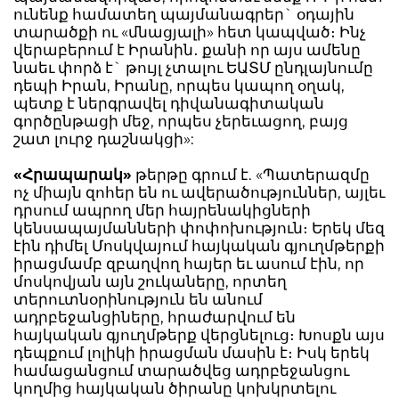
ունենք համատեղ պայմանագրեր` օդային
տարածքի ու «մնացյալի» հետ կապված։ Ինչ
վերաբերում է Իրանին․ քանի որ այս ամենը
նաեւ փորձ է` թույլ չտալու ԵԱՏՄ ընդլայնումը
դեպի Իրան, Իրանը, որպես կապող օղակ,
պետք է ներգրավել դիվանագիտական
գործընթացի մեջ, որպես չերեւացող, բայց
շատ լուրջ դաշնակցի»:
«Հրապարակ»
թերթը գրում է. «Պատերազմը
ոչ միայն զոհեր են ու ավերածություններ, այլեւ
դրսում ապրող մեր հայրենակիցների
կենսապայմանների փոփոխություն։ Երեկ մեզ
էին դիմել Մոսկվայում հայկական գյուղմթերքի
իրացմամբ զբաղվող հայեր եւ ասում էին, որ
մոսկովյան այն շուկաները, որտեղ
տերուտնօրինություն են անում
ադրբեջանցիները, հրաժարվում են
հայկական գյուղմթերք վերցնելուց։ Խոսքն այս
դեպքում լոլիկի իրացման մասին է։ Իսկ երեկ
համացանցում տարածվեց ադրբեջանցու
կողմից հայկական ծիրանը կոխկրտելու