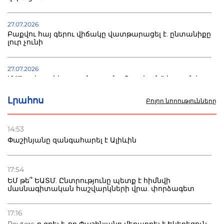
27.07.2026
Բաքվու հայ գերու վիճակը վատթարացել է. ընտանիքը
լուր չունի
27.07.2026
Մ-17 աշխարհի առաջնությունը Բաքվում. 5 հայ ըմբիշ
սկսում է պայքարը
Լրահոս
Բոլոր նորությունները
22.07.2026
Ուկրաինան հարվածել է Wildberries-ի պահեստներին,
14:53
տուժածներ կան
Փաշինյանը զանգահարել է Ալիևին
21.07.2026
Դատվածություն ունեցող միգրանտներին կարգելվի
17:54
բնակվել Ռուսաստանում
ԵՄ թե՞ ԵԱՏՄ. Ընտրությունը պետք է հիմնվի
մասնագիտական հաշվարկների վրա. փորձագետ
20.07.2026
Բաքվի բանտից գեներալ Մանուկյանը դիմել է
17:16
Փաշինյանին