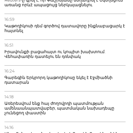
Reuters-ը գրել է, որ Փաշինյանը մեղադրել է Եկեղեցուն
առանց որևէ ապացույց ներկայացնելու
16:59
Կաթողիկոսի դեմ գործով դատավորը ինքնաբացարկ է
հայտնել
16:51
Իրավունքի բացահայտ ու կոպիտ խախտում.
Վեհափառին դատելու են դռնփակ
16:24
Գարեգին Երկրորդ կաթողիկոսը եկել է Էջմիածնի
դատարան
14:18
Առերեսվում ենք հայ ժողովրդի պատմության
ամենաանպատվաբեր, պատմական նախադեպը
չունեցող փաստին
14:16