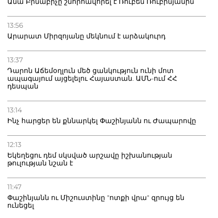
Անա Բրնաբիչը շնորհավորել է Ռուբեն Ռուբինյանին
13:56
Արարատ Միրզոյանը մեկնում է արձակուրդ
13:37
Դարոն Աճեմօղլուն մեծ ցանկություն ունի մոտ
ապագայում այցելելու Հայաստան. ԱՄՆ-ում ՀՀ
դեսպան
13:14
Ինչ հարցեր են քննարկել Փաշինյանն ու Ժապարովը
12:13
Եկեղեցու դեմ սկսված արշավը իշխանության
թուլության նշան է
11:47
Փաշինյանն ու Միշուստինը "ոտքի վրա" զրույց են
ունեցել