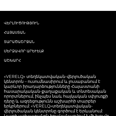
ՎԵՐԼՈՒԾՈՒԹՅՈՒՆ
ՀԱՅԱՍՏԱՆ
ՏԱՐԱԾԱՇՐՋԱՆ
ՄԵՐՁԱՎՈՐ ԱՐԵՒԵԼՔ
ԱՇԽԱՐՀ
«VERELQ» տեղեկատվական-վերլուծական
կենտրոն – ուսումնասիրում և լուսաբանում է
կարևոր իրադարձությունները Հայաստանի
հասարակական-քաղաքական և տնտեսական
որորտներում, ինչպես նաև հայկական սփյուռքի
դերը և ազդեցությունն աշխարհի տարբեր
երկրներում: «VERELQ»տեղեկատվական-
վերլուծական կենտրոնը գործում է Երևանում:
Կայքի աշխատանքն իրականացվում է մի խումբ