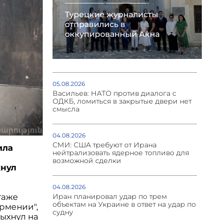
Турецкие журналисты
отправились в
оккупированный Акна
05.08.2026
Васильев: НАТО против диалога с
ОДКБ, ломиться в закрытые двери нет
смысла
04.08.2026
СМИ: США требуют от Ирана
ила
нейтрализовать ядерное топливо для
возможной сделки
хнул
04.08.2026
Иран планировал удар по трем
таже
объектам на Украине в ответ на удар по
рмении",
судну
ыхнул на