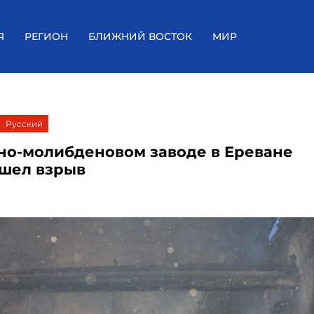
Я
РЕГИОН
БЛИЖНИЙ ВОСТОК
МИР
Русский
но-молибденовом заводе в Ереване
шел взрыв