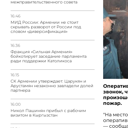
межправительственного совета
16:46
МИД России: Армении не стоит
скрывать разворот от России под
словом «диверсификация»
16:36
Фракция «Сильная Армения»
бойкотирует заседание парламента
ради поддержки Католикоса
16:15
СК Армении утверждает: Царукян и
Арустамян незаконно завладели долей
Оператив
партнера
звонок, 
произоше
пожар.
16:00
Никол Пашинян прибыл с рабочим
"На мест
визитом в Кыргызстан
оператив
— сообща