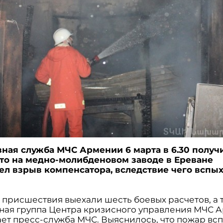
ная служба МЧС Армении 6 марта в 6.30 получ
что на медно-молибденовом заводе в Ереване
л взрыв компенсатора, вследствие чего вспы
о присшествия выехали шесть боевых расчетов, а 
ная группа Центра кризисного управления МЧС А
ет пресс-служба МЧС. Выяснилось, что пожар всп