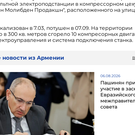
льтной электроподстанции в компрессорном цех
н Молибден Продакшн", расположенного на улиц
ализован в 7.03, потушен в 07.09. На территории
в 300 кв. метров сгорело 10 компресорных двига
ектроуправления и система подключения станка.
 новости из Армении
В
06.08.2026
Пашинян пр
участие в за
Евразийског
межправител
совета