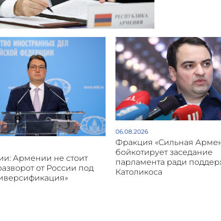
06.08.2026
Фракция «Сильная Арме
бойкотирует заседание
и: Армении не стоит
парламента ради подде
разворот от России под
Католикоса
диверсификация»