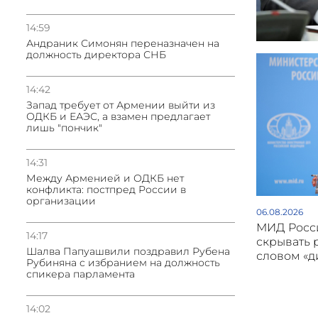
14:59
Андраник Симонян переназначен на
должность директора СНБ
14:42
Запад требует от Армении выйти из
ОДКБ и ЕАЭС, а взамен предлагает
лишь "пончик"
14:31
Между Арменией и ОДКБ нет
конфликта: постпред России в
организации
06.08.2026
МИД Росси
14:17
скрывать 
Шалва Папуашвили поздравил Рубена
словом «
Рубиняна с избранием на должность
спикера парламента
14:02