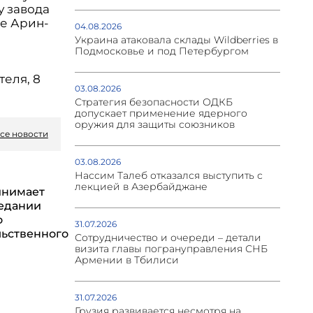
у завода
е Арин-
04.08.2026
Украина атаковала склады Wildberries в
Подмосковье и под Петербургом
теля, 8
03.08.2026
Стратегия безопасности ОДКБ
допускает применение ядерного
оружия для защиты союзников
се новости
03.08.2026
Нассим Талеб отказался выступить с
лекцией в Азербайджане
инимает
седании
о
31.07.2026
ьственного
Сотрудничество и очереди – детали
визита главы погрануправления СНБ
Армении в Тбилиси
31.07.2026
Грузия развивается несмотря на