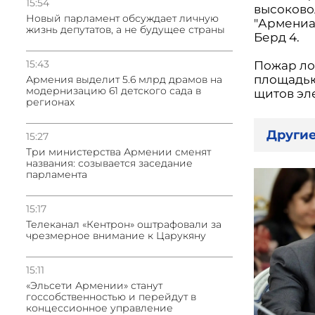
15:54
высоково
Новый парламент обсуждает личную
"Армениа
жизнь депутатов, а не будущее страны
Берд 4.
15:43
Пожар лок
площадью 
Армения выделит 5.6 млрд драмов на
модернизацию 61 детского сада в
щитов эл
регионах
Другие
15:27
Три министерства Армении сменят
названия: созывается заседание
парламента
15:17
Телеканал «Кентрон» оштрафовали за
чрезмерное внимание к Царукяну
15:11
«Эльсети Армении» станут
госсобственностью и перейдут в
концессионное управление