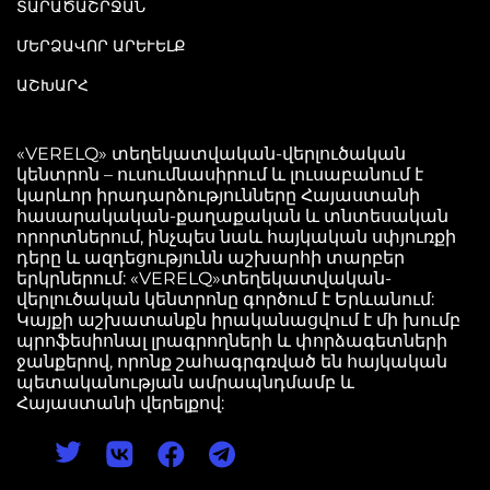
ՏԱՐԱԾԱՇՐՋԱՆ
ՄԵՐՁԱՎՈՐ ԱՐԵՒԵԼՔ
ԱՇԽԱՐՀ
«VERELQ» տեղեկատվական-վերլուծական
կենտրոն – ուսումնասիրում և լուսաբանում է
կարևոր իրադարձությունները Հայաստանի
հասարակական-քաղաքական և տնտեսական
որորտներում, ինչպես նաև հայկական սփյուռքի
դերը և ազդեցությունն աշխարհի տարբեր
երկրներում: «VERELQ»տեղեկատվական-
վերլուծական կենտրոնը գործում է Երևանում:
Կայքի աշխատանքն իրականացվում է մի խումբ
պրոֆեսիոնալ լրագրողների և փորձագետների
ջանքերով, որոնք շահագրգռված են հայկական
պետականության ամրապնդմամբ և
Հայաստանի վերելքով: