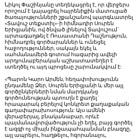
Նիկոլ Փաշինյանը տեղեկացրել է, որ վերջերս
որոշում է կայացրել հայրենիքին մատուցած
ծառայությունների շքանշանով պարգևատրել
«Տավուշ տեքստիլ»-ի հիմնադիր Սուրեն
Երիցյանին, ով ծնված լինելով Տավուշում`
արտագաղթել է Ռուսաստանի Դաշնություն,
հիմնադրել գործարաններ և ունեցել
հաջողություններ, սակայն եկել և
սահմանամերձ գոտում հազարից ավելի
արդյունաբերական աշխատատեղեր է
ստեղծել ու այդ պրոցեսը շարունակվում է:
«Պարոն Կարո Արմեն, հեղափոխությունն
ընդամենը Ձեր, Սուրեն Երիցյանի և մեր այլ
գործընկերների նման մարդկանց
գործունեության պտուղն է քաղել`
հրապարակ բերելով կոնկրետ քաղաքական
գաղափարախոսություն: Այս ամենի
վերաբերյալ, բնականաբար, որևէ
պայմանավորվածություն չի եղել, բայց գործել
է ազգի ոչ միայն ինքապահպանման բնազդը,
այլ ապրելու, հաղթելու, հզորանալու,