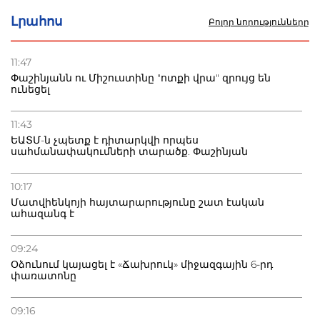
սկսում է պայքարը
Լրահոս
Բոլոր նորությունները
22.07.2026
Ուկրաինան հարվածել է Wildberries-ի պահեստներին,
11:47
տուժածներ կան
Փաշինյանն ու Միշուստինը "ոտքի վրա" զրույց են
ունեցել
21.07.2026
Դատվածություն ունեցող միգրանտներին կարգելվի
11:43
բնակվել Ռուսաստանում
ԵԱՏՄ-ն չպետք է դիտարկվի որպես
սահմանափակումների տարածք. Փաշինյան
20.07.2026
Բաքվի բանտից գեներալ Մանուկյանը դիմել է
10:17
Փաշինյանին
Մատվիենկոյի հայտարարությունը շատ էական
ահազանգ է
09:24
Օձունում կայացել է «Ճախրուկ» միջազգային 6-րդ
փառատոնը
09:16