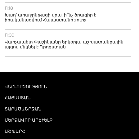
11:18
Խաղ՝ առաջընթացի վրա. ի՞նչ ծրագիր է
իրականացվում Հայաստանի շուրջ
11:00
Վարչապետ Փաշինյանը երկօրյա աշխատանքային
այցով մեկնել է Ղրղզստան
ՎԵՐԼՈՒԾՈՒԹՅՈՒՆ
ՀԱՅԱՍՏԱՆ
ՏԱՐԱԾԱՇՐՋԱՆ
ՄԵՐՁԱՎՈՐ ԱՐԵՒԵԼՔ
ԱՇԽԱՐՀ