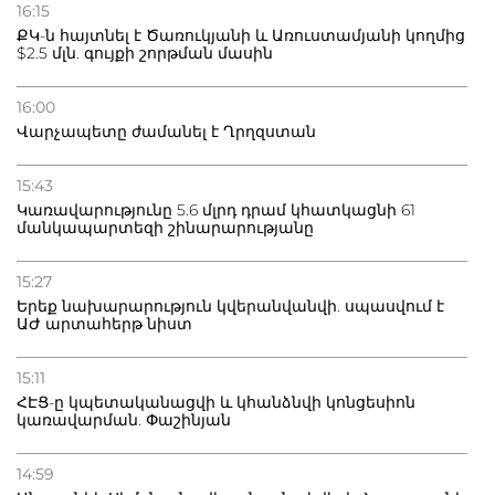
16:15
տուժածներ կան
ՔԿ-ն հայտնել է Ծառուկյանի և Առուստամյանի կողմից
$2.5 մլն. գույքի շորթման մասին
21.07.2026
Դատվածություն ունեցող միգրանտներին կարգելվի
16:00
բնակվել Ռուսաստանում
Վարչապետը ժամանել է Ղրղզստան
20.07.2026
15:43
Բաքվի բանտից գեներալ Մանուկյանը դիմել է
Կառավարությունը 5.6 մլրդ դրամ կհատկացնի 61
Փաշինյանին
մանկապարտեզի շինարարությանը
15:27
Երեք նախարարություն կվերանվանվի. սպասվում է
ԱԺ արտահերթ նիստ
15:11
ՀԷՑ-ը կպետականացվի և կհանձնվի կոնցեսիոն
կառավարման. Փաշինյան
14:59