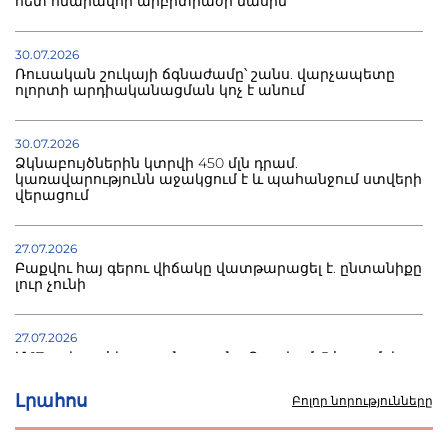
հետ հնարավոր արբիտրաժի մասին
30.07.2026
Ռուսական շուկայի ճգնաժամը՝ շանս. վարչապետը
ոլորտի արդիականացման կոչ է անում
30.07.2026
Ձկնաբույծներին կտրվի 450 մլն դրամ.
կառավարությունն աջակցում է և պահանջում ստվերի
վերացում
27.07.2026
Բաքվու հայ գերու վիճակը վատթարացել է. ընտանիքը
լուր չունի
27.07.2026
Մ-17 աշխարհի առաջնությունը Բաքվում. 5 հայ ըմբիշ
սկսում է պայքարը
Լրահոս
Բոլոր նորությունները
22.07.2026
Ուկրաինան հարվածել է Wildberries-ի պահեստներին,