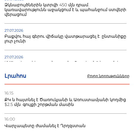
Ձկնաբույծներին կտրվի 450 մլն դրամ.
կառավարությունն աջակցում է և պահանջում ստվերի
վերացում
27.07.2026
Բաքվու հայ գերու վիճակը վատթարացել է. ընտանիքը
լուր չունի
27.07.2026
Մ-17 աշխարհի առաջնությունը Բաքվում. 5 հայ ըմբիշ
սկսում է պայքարը
Լրահոս
Բոլոր նորությունները
22.07.2026
Ուկրաինան հարվածել է Wildberries-ի պահեստներին,
16:15
տուժածներ կան
ՔԿ-ն հայտնել է Ծառուկյանի և Առուստամյանի կողմից
$2.5 մլն. գույքի շորթման մասին
21.07.2026
Դատվածություն ունեցող միգրանտներին կարգելվի
16:00
բնակվել Ռուսաստանում
Վարչապետը ժամանել է Ղրղզստան