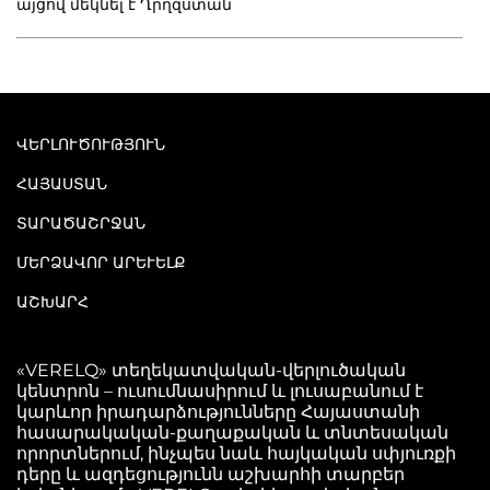
այցով մեկնել է Ղրղզստան
ՎԵՐԼՈՒԾՈՒԹՅՈՒՆ
ՀԱՅԱՍՏԱՆ
ՏԱՐԱԾԱՇՐՋԱՆ
ՄԵՐՁԱՎՈՐ ԱՐԵՒԵԼՔ
ԱՇԽԱՐՀ
«VERELQ» տեղեկատվական-վերլուծական
կենտրոն – ուսումնասիրում և լուսաբանում է
կարևոր իրադարձությունները Հայաստանի
հասարակական-քաղաքական և տնտեսական
որորտներում, ինչպես նաև հայկական սփյուռքի
դերը և ազդեցությունն աշխարհի տարբեր