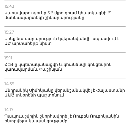
20.07.2026
15:43
Բաքվի բանտից գեներալ Մանուկյանը դիմել է
Կառավարությունը 5.6 մլրդ դրամ կհատկացնի 61
Փաշինյանին
մանկապարտեզի շինարարությանը
15:27
Երեք նախարարություն կվերանվանվի. սպասվում է
ԱԺ արտահերթ նիստ
15:11
ՀԷՑ-ը կպետականացվի և կհանձնվի կոնցեսիոն
կառավարման. Փաշինյան
14:59
Անդրանիկ Սիմոնյանը վերանշանակվել է Հայաստանի
ԱԱԾ տնօրենի պաշտոնում
14:17
Պապուաշվիլին շնորհավորել է Ռուբեն Ռուբինյանին
ընտրվելու կապակցությամբ