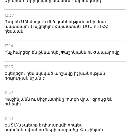
Արարատ Միրզոյանը մեկնում է արձակուրդ
13:37
Դարոն Աճեմօղլուն մեծ ցանկություն ունի մոտ
ապագայում այցելելու Հայաստան. ԱՄՆ-ում ՀՀ
դեսպան
13:14
Ինչ հարցեր են քննարկել Փաշինյանն ու Ժապարովը
12:13
Եկեղեցու դեմ սկսված արշավը իշխանության
թուլության նշան է
11:47
Փաշինյանն ու Միշուստինը "ոտքի վրա" զրույց են
ունեցել
11:43
ԵԱՏՄ-ն չպետք է դիտարկվի որպես
սահմանափակումների տարածք. Փաշինյան