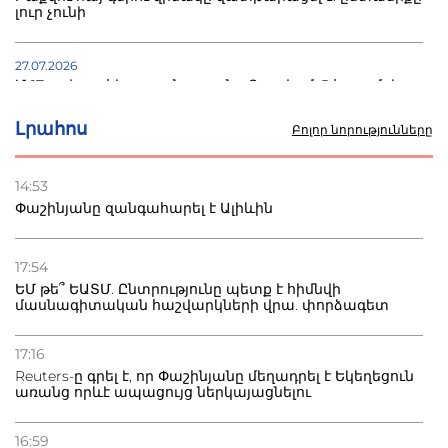
լուր չունի
27.07.2026
Մ-17 աշխարհի առաջնությունը Բաքվում. 5 հայ ըմբիշ
սկսում է պայքարը
Լրահոս
Բոլոր նորությունները
22.07.2026
Ուկրաինան հարվածել է Wildberries-ի պահեստներին,
14:53
տուժածներ կան
Փաշինյանը զանգահարել է Ալիևին
21.07.2026
Դատվածություն ունեցող միգրանտներին կարգելվի
17:54
բնակվել Ռուսաստանում
ԵՄ թե՞ ԵԱՏՄ. Ընտրությունը պետք է հիմնվի
մասնագիտական հաշվարկների վրա. փորձագետ
20.07.2026
Բաքվի բանտից գեներալ Մանուկյանը դիմել է
17:16
Փաշինյանին
Reuters-ը գրել է, որ Փաշինյանը մեղադրել է Եկեղեցուն
առանց որևէ ապացույց ներկայացնելու
16:59