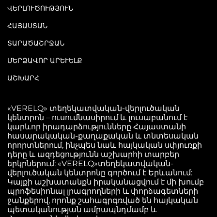
ՎԵՐԼՈՒԾՈՒԹՅՈՒՆ
ՀԱՅԱՍՏԱՆ
ՏԱՐԱԾԱՇՐՋԱՆ
ՄԵՐՁԱՎՈՐ ԱՐԵՒԵԼՔ
ԱՇԽԱՐՀ
«VERELQ» տեղեկատվական-վերլուծական
կենտրոն – ուսումնասիրում և լուսաբանում է
կարևոր իրադարձությունները Հայաստանի
հասարակական-քաղաքական և տնտեսական
որորտներում, ինչպես նաև հայկական սփյուռքի
դերը և ազդեցությունն աշխարհի տարբեր
երկրներում: «VERELQ»տեղեկատվական-
վերլուծական կենտրոնը գործում է Երևանում:
Կայքի աշխատանքն իրականացվում է մի խումբ
պրոֆեսիոնալ լրագրողների և փորձագետների
ջանքերով, որոնք շահագրգռված են հայկական
պետականության ամրապնդմամբ և