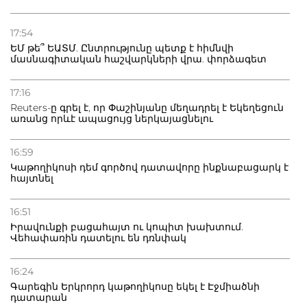
21.07.2026
Դատվածություն ունեցող միգրանտներին կարգելվի
17:54
բնակվել Ռուսաստանում
ԵՄ թե՞ ԵԱՏՄ. Ընտրությունը պետք է հիմնվի
մասնագիտական հաշվարկների վրա. փորձագետ
20.07.2026
Բաքվի բանտից գեներալ Մանուկյանը դիմել է
17:16
Փաշինյանին
Reuters-ը գրել է, որ Փաշինյանը մեղադրել է Եկեղեցուն
առանց որևէ ապացույց ներկայացնելու
16:59
Կաթողիկոսի դեմ գործով դատավորը ինքնաբացարկ է
հայտնել
16:51
Իրավունքի բացահայտ ու կոպիտ խախտում.
Վեհափառին դատելու են դռնփակ
16:24
Գարեգին Երկրորդ կաթողիկոսը եկել է Էջմիածնի
դատարան