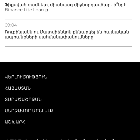
Ֆիքսված ժամկետ, միանվագ միջնորդավճար․ ի՞նչ է
Binance Lite Loan-ը
09:04
Ռուբինյանն ու Մատվիենկոն քննարկել են հայկական
ապրանքների սահմանափակումները
ՎԵՐԼՈՒԾՈՒԹՅՈՒՆ
ՀԱՅԱՍՏԱՆ
ՏԱՐԱԾԱՇՐՋԱՆ
ՄԵՐՁԱՎՈՐ ԱՐԵՒԵԼՔ
ԱՇԽԱՐՀ