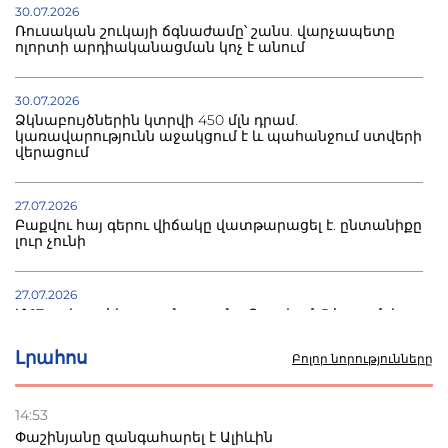
30.07.2026
Ռուսական շուկայի ճգնաժամը՝ շանս. վարչապետը
ոլորտի արդիականացման կոչ է անում
30.07.2026
Ձկնաբույծներին կտրվի 450 մլն դրամ.
կառավարությունն աջակցում է և պահանջում ստվերի
վերացում
27.07.2026
Բաքվու հայ գերու վիճակը վատթարացել է. ընտանիքը
լուր չունի
27.07.2026
Մ-17 աշխարհի առաջնությունը Բաքվում. 5 հայ ըմբիշ
սկսում է պայքարը
Լրահոս
Բոլոր նորությունները
22.07.2026
Ուկրաինան հարվածել է Wildberries-ի պահեստներին,
14:53
տուժածներ կան
Փաշինյանը զանգահարել է Ալիևին