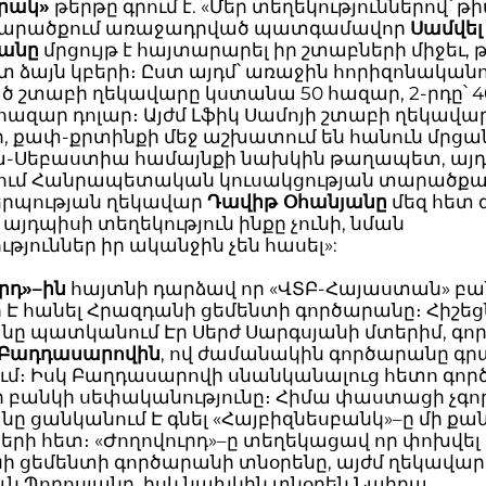
րակ»
թերթը գրում է. «Մեր տեղեկություններով՝ թի
արածքում առաջադրված պատգամավոր
Սամվել
յանը
մրցույթ է հայտարարել իր շտաբների միջեւ, թ
տ ձայն կբերի։ Ըստ այդմ՝ առաջին հորիզոնական
ծ շտաբի ղեկավարը կստանա 50 հազար, 2-րդը՝ 4
0 հազար դոլար։ Այժմ Լֆիկ Սամոյի շտաբի ղեկավա
ր, քափ-քրտինքի մեջ աշխատում են հանուն մրցա
-Սեբաստիա համայնքի նախկին թաղապետ, այ
ում Հանրապետական կուսակցության տարածքա
րպության ղեկավար
Դավիթ Օհանյանը
մեզ հետ զ
 այդպիսի տեղեկություն ինքը չունի, նման
թյուններ իր ականջին չեն հասել»:
րդ»–ին
հայտնի դարձավ որ «ՎՏԲ-Հայաստան» բա
Է հանել Հրազդանի ցեմենտի գործարանը։ Հիշեցն
նը պատկանում Էր Սերժ Սարգսյանի մտերիմ, գ
 Բադդասարովին
, ով ժամանակին գործարանը գր
ում։ Իսկ Բաղդասարովի սնանկանալուց հետո գո
ր բանկի սեփականությունը։ Հիմա փաստացի չգո
ը ցանկանում Է գնել «Հայբիզնեսբանկ»–ը մի քա
երի հետ։ «Ժողովուրդ»–ը տեղեկացավ որ փոխվել
ի ցեմենտի գործարանի տնօրենը, այժմ ղեկավարո
ւն Պողոսյանը, իսկ նախկին տնօրեն Նաիրա