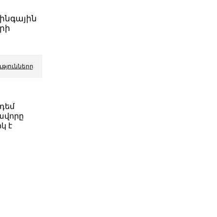
տինգային
րի
ւթյունները
դեմ
ավորը
կ է