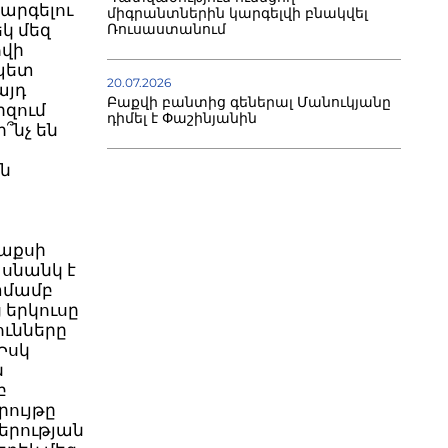
կարգելու
միգրանտներին կարգելվի բնակվել
կ մեզ
Ռուսաստանում
ովի
պետ
20.07.2026
այդ
Բաքվի բանտից գեներալ Մանուկյանը
րզում
դիմել է Փաշինյանին
՞նչ են
են
աքսի
 սնանկ է
տմամբ
 երկուսը
ունները
Իսկ
ն
բ
րույթը
կերության