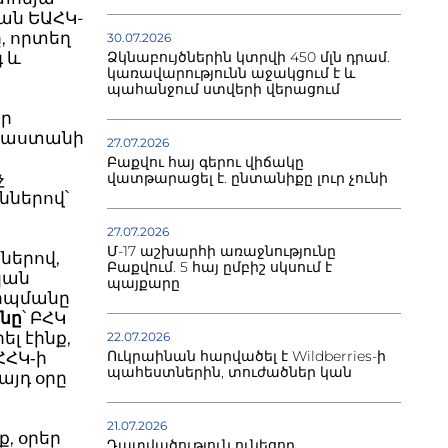
րան ԵԱՀԿ-
, որտեղ
30.07.2026
 և
Ձկնաբույծներին կտրվի 450 մլն դրամ.
կառավարությունն աջակցում է և
պահանջում ստվերի վերացում
ձր
այաստանի
27.07.2026
Բաքվու հայ գերու վիճակը
չ
վատթարացել է. ընտանիքը լուր չունի
ններով՝
27.07.2026
Մ-17 աշխարհի առաջնությունը
ններով,
Բաքվում. 5 հայ ըմբիշ սկսում է
կան
պայքարը
դիպմանը
նը
՝ ԲՀԿ
լ էինք,
22.07.2026
Ուկրաինան հարվածել է Wildberries-ի
ՀՀԿ‐ի
պահեստներին, տուժածներ կան
այդ օրը
21.07.2026
ք, օրեր
Դատվածություն ունեցող