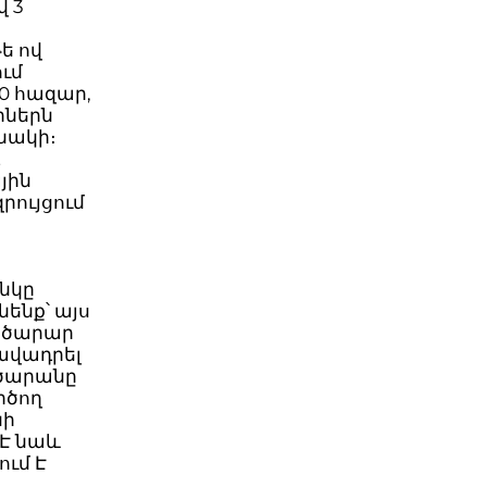
վ 3
ե ով
ում
0 հազար,
րներն
նակի։
դ
յին
րույցում
նկը
ենք՝ այս
ործարար
ավադրել
րծարանը
րծող
նի
 Է նաև
ւմ Է