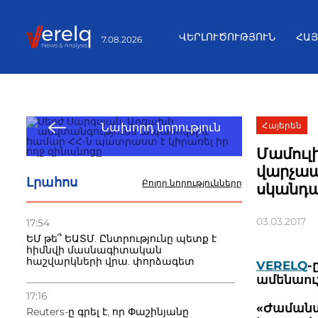
ՎԵՐԼՈՒԾՈՒԹՅՈՒՆ
ՀԱ
7.08.2026
Հայերեն
Նախորդ նորություն
Մամուլ
վարչապ
Լրահոս
Բոլոր նորությունները
սկանդա
03.03.2017
17:54
ԵՄ թե՞ ԵԱՏՄ. Ընտրությունը պետք է
հիմնվի մասնագիտական
հաշվարկների վրա. փորձագետ
VERELQ
-
ամենաու
17:16
«Ժաման
Reuters-ը գրել է, որ Փաշինյանը