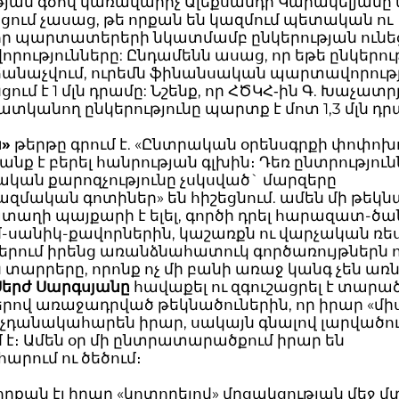
յան գծով կառավարիչ Ալեքսանդր Կարակելյանը 
յցում չասաց, թե որքան են կազմում պետական ու
ր պարտատերերի նկատմամբ ընկերության ուն
ությունները: Ընդամենն ասաց, որ եթե ընկերու
 ճանաչվում, ուրեմն ֆինանսական պարտավորությ
ում է 1 մլն դրամը: Նշենք, որ ՀԾԿՀ‐ին Գ. Խաչատ
ատկանող ընկերությունը պարտք է մոտ 1,3 մլն դր
»
թերթը գրում է. «Ընտրական օրենսգրքի փոփոխո
անք է բերել հանրության գլխին։ Դեռ ընտրությու
կան քարոզչությունը չսկսված` մարզերը
մական գոտիներ» են հիշեցնում. ամեն մի թեկնա
տաղի պայքարի է ելել, գործի դրել հարազատ-ծա
սանիկ-քավորներին, կաշառքն ու վարչական ռես
երում իրենց առանձնահատուկ գործառույթներն 
տարրերը, որոնք ոչ մի բանի առաջ կանգ չեն առն
Սերժ Սարգսյանը
հավաքել ու զգուշացրել է տարա
րով առաջադրված թեկնածուներին, որ իրար «միս
 չդանակահարեն իրար, սակայն գնալով լարվածու
 է։ Ամեն օր մի ընտրատարածքում իրար են
րում ու ծեծում։
որքան էլ իրար «կոտորելով» մրցակցության մեջ մ