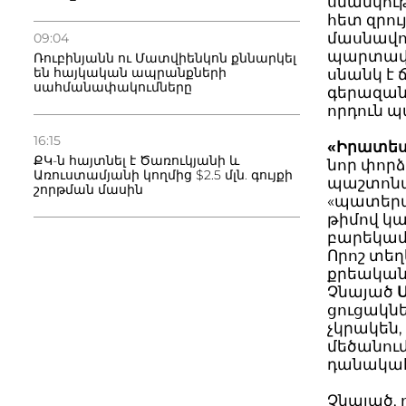
սնանկութ
հետ զրու
մասնավո
09:04
պարտավոր
Ռուբինյանն ու Մատվիենկոն քննարկել
են հայկական ապրանքների
սնանկ է
սահմանափակումները
գերազանց
որդուն պ
16:15
«Իրատես
ՔԿ-ն հայտնել է Ծառուկյանի և
նոր փորձ
Առուստամյանի կողմից $2.5 մլն. գույքի
պաշտոնա
շորթման մասին
«պատերազ
թիմով կա
բարեկամ-
Որոշ տեղ
քրեական 
Չնայած
ցուցակնե
չկրակեն,
մեծանում
դանակահա
Չնայած, 