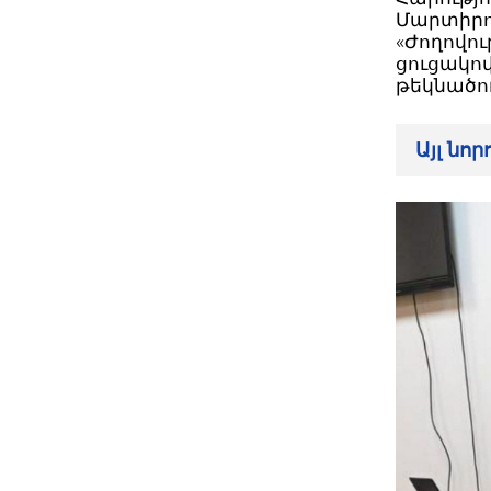
Մարտիրո
«Ժողովու
ցուցակո
թեկնածու
Այլ նո