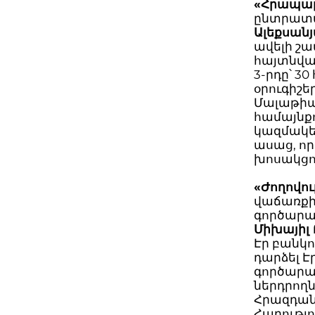
«Հրապա
ընտրատ
Ալեքսան
ավելի շա
հայտնվա
3-րդը՝ 3
օրուգիշե
Մալաթիա
համայնք
կազմակե
ասաց, որ
խոսակցու
«Ժողովու
վաճառքի 
գործարա
Միխայիլ
Էր բանկ
դարձել Է
գործարան
ներդրողն
Հրազդան
Հարությո