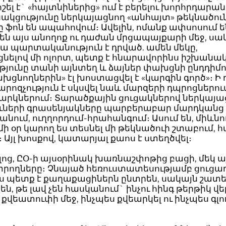
ոշել է` «հայտնիներից» ում է բերելու խորհրդարան
ւսակցությունը ներկայացնող «անհայտ» թեկնածու
 ֆոն են ապահովում։ Ավելին, ոմանք ափսոսում են
 են այս անողոք ու դաժան մրցապայքարի մեջ, սա
ա պարտականություն է դրված. ամեն մեկը,
նելով մի ոլորտ, պետք է հնարավորինս իշխանա
թյունը տանի այնտեղ և ձայներ փախցնի ընդդիմու
ցնողներին» էլ խոստացվել է «կարգին գործ»։ Ի 
րոզչություն է սկսվել նաև մարզերի դպրոցներում
նարկներում։ Տարածքային ցուցակներով ներկայ
ւների գրասենյակները պարբերաբար մարդկանց 
անում, ուղղորդում-հրահանգում։ Ասում են, միևնո
մի օր կարող ես տեսնել մի թեկնածուի շտաբում, 
ս։ Այլ խոսքով, կատարյալ քաոս է ստեղծվել։
յլոց, ԸՕ-ի այսօրինակ խառնաշփոթից բացի, մեկ այլ
տրողները։ Չնայած հեռուստատեսությամբ ցուցադ
ես պետք է քաղաքացիներն ընտրեն, սակայն շատ
են, թե լավ չեն հասկանում` ինչու հինգ թերթիկ վե
լ քվեատուփի մեջ, ինչպես քվեարկել ու ինչպես գլ