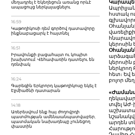
Կարապե
մեղադրել է Եկեղեցուն առանց որևէ
ապացույց ներկայացնելու
Ապրիլյա
հստակ ու
գլխավոր
16:59
Օհանյանի
Կաթողիկոսի դեմ գործով դատավորը
վառելիք
ինքնաբացարկ է հայտնել
հնարավոր
կերոսին 
16:51
Օհանյա
Իրավունքի բացահայտ ու կոպիտ
արձագանք
խախտում. Վեհափառին դատելու են
կերոսին
դռնփակ
ներկրող 
հետ։ Եվ 
16:24
բոլոր մե
Գարեգին Երկրորդ կաթողիկոսը եկել է
Էջմիածնի դատարան
«Ժաման
ղեկավա
տվել ԱԺ-
14:18
աշխատանք
Առերեսվում ենք հայ ժողովրդի
նշանակվ
պատմության ամենաանպատվաբեր,
պատմական նախադեպը չունեցող
արդեն տ
փաստին
Հարությո
Դավիթ Հ