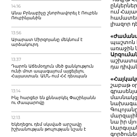
ընկերներ
14:16
ում Հայա
Անա Բրնաբիչը շնորհավորել է Ռուբեն
համատեղ
Ռուբինյանին
լիազոր 
13:56
«Ժամանա
Արարատ Միրզոյանը մեկնում է
պաշտոն 
արձակուրդ
առաջին 
Արզումա
13:37
աշխատանք
Դարոն Աճեմօղլուն մեծ ցանկություն
դա դիվան
ունի մոտ ապագայում այցելելու
Հայաստան. ԱՄՆ-ում ՀՀ դեսպան
«Հայկա
շաբաթ օ
13:14
գրասենյ
մասնակց
Ինչ հարցեր են քննարկել Փաշինյանն
ու Ժապարովը
նախագահ
Գուլոյան
մարզային
12:13
նա իր մյ
Եկեղեցու դեմ սկսված արշավը
Սարգսյա
իշխանության թուլության նշան է
գործունե