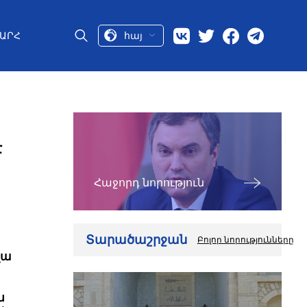
հայ
ԱՐՀ
է
Հաջորդ նորություն
Տարածաշրջան
Բոլոր նորությունները
վա
ն