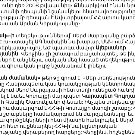
 ունի դեռ 2008 թվականից։ Քննարկվում է նաև ն
ստանի դեսպանի նշանակելու հնարավորությունը
ությամբ դեսպան է Ավստրիայում ՀՀ արտակարգ
դեսպան Արման Կիրակոսյանը։
կ»-ի
տեղեկություններով՝ Սերժ Սարգսյանը բար
է խոստացել ԱԳ նախկին նախարար, ՄԱԿ-ում Հ
ներկայացուցիչ, ԱԺ պատգամավոր
Ալեքսանդր
նյանին
։ Վերջինս չի շտապում բացահայտել, թե ին
ի է անցնելու, սակայն մեզ հասած տեղեկությու
ագիտական լուրջ նշանակում է լինելու։
կան ժամանակ»
թերթը գրում է․ «Մեր տեղեկությու
րը Հանրապետական կուսակցության կենտրոնա
ակում Սերժ Սարգսյանի հետ տեղի ունեցած հան
ել է նաեւ Կոտայքի մարզպետ
Կարապետ Գուլոյա
 Գագիկ Ծառուկյանի փեսան: Ինչպես տեղեկացրե
ը համակարգում է ՀՀԿ‐ի Կոտայքի մարզի շտաբը: 
 շտաբները համակարգում են մարզպետները, եւ 
ուս գործընկերների հետ միասին հանդիպել է Սերժ
նի հետ ու քննարկել ՀՀԿ‐ի նախընտրական
ությանը վերաբերող հարցերը: Վերջինս, հիշեցնեն