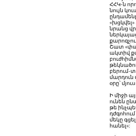
ՀՀԿ-ն որ
նույն կո
ընդամենը
«խցկվել»
նրանց վր
ներկայաց
քարոզչու
Շատ «փախ
ակտիվ քա
բուժհիմ
թեկնածո
բերում-տ
մարդուն 
օրը՝ մյու
Ի միջի ա
ունեն ըն
թե ինչպ
դժգոհում 
մեկը գցե
հանել»: