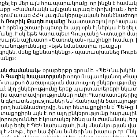
քել էր մեր այն հրապարակումը, որ ինքն է համա
աբը: «Ժամանակն այնքան արագ է փոխվում»,‐ երե
ւյցում ասաց ՀՀԿ կազմակերպչական հանձնաժող
ահ
Ռուբիկ Թադեւոսյանը
՝ հաստատելով որ Կարա
 է իրենց շտաբի պետը եւ այդ օրն էլ ներկա է եղել 
անը: Իսկ եթե Կարապետ Գուլոյանը Կոտայքի մա
խարեն աշխատի «Ծառուկյան» դաշինքի համար, ի
շխանությունները: «Եթե նմանատիպ դեպքեր
րվեն, մենք կքննարկենք»,‐ պատասխանեց Ռուբ
անը»:
կան ժամանակ»
օրաթերթը գրում է․ «ՊԵԿ նախկին
ահ
Գագիկ Խաչատրյանի
որդուն պատկանող «Գալ
մ» տաքսի ծառայություն մատուցող ընկերությունը
ւմ: Այդ ընկերությունը երեք պարտատերերի նկա
յին պարտավորություններ ունի: Պարտատերերից
գերատեսչություններ են՝ Հանրային ծառայությ
ող հանձնաժողովը, եւ որ հետաքրքիրն է՝ ՊԵԿ‐ը: 
աքրքիրն այն է, որ այդ ընկերությունը հարկայի
ություններ է կուտակել հենց այն ժամանակ, եր
նը եղել է ՊԵԿ նախագահ, իսկ սնանկության վա
լ է 2015թ., երբ նա ֆինանսների նախարար էր: Ըն