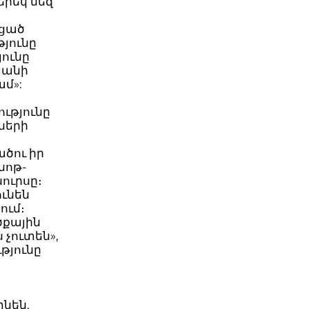
երեկ մեզ
եցած
թյունը
ունը
րյանի
ամ»:
ւթյունը
նների
ծու իր
նոթ-
ուրսը։
ունեն
ում։
ծքային
 չուտեն»,
թյունը
տնեն,