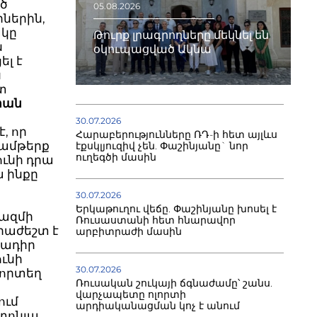
ծ
05.08.2026
ներին,
ակը
Թուրք լրագրողները մեկնել են
ն
օկուպացված Ակնա
ել է
ն
տ
րան
30.07.2026
, որ
Հարաբերությունները ՌԴ-ի հետ այլևս
թամթերք
էքսկլյուզիվ չեն. Փաշինյանը` նոր
ուղեգծի մասին
ունի դրա
ա ինքը
30.07.2026
Երկաթուղու վեճը. Փաշինյանը խոսել է
կազմի
Ռուսաստանի հետ հնարավոր
հրաժեշտ է
արբիտրաժի մասին
ծադիր
ունի
30.07.2026
 որտեղ
Ռուսական շուկայի ճգնաժամը՝ շանս.
վարչապետը ոլորտի
ում
արդիականացման կոչ է անում
տոնյա