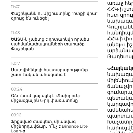
առաջ հեր
11:47
ՀՀԿ‐ի շտ
Փաշինյանն ու Միշուստինը "ոտքի վրա"
հետ զրո
զրույց են ունեցել
նախագ
Գուլոյանն
հանդիպմ
11:43
ՀՀԿ‐ի փո
ԵԱՏՄ-ն չպետք է դիտարկվի որպես
սահմանափակումների տարածք.
անելու ի
Փաշինյան
արձանագ
Թադեւոսյ
10:17
«Հայկա
Մատվիենկոյի հայտարարությունը
նախագ
շատ էական ահազանգ է
միլենիու
ճանաչվո
09:24
գումարա
Օձունում կայացել է «Ճախրուկ»
պետական 
միջազգային 6-րդ փառատոնը
կարգավոր
ամենահետ
09:16
պարտավոր
Ֆիքսված ժամկետ, միանվագ
Խաչատրյա
միջնորդավճար․ ի՞նչ է Binance Lite
հարուցվե
Loan-ը