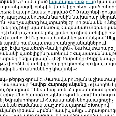
տյանի
ԱԺ-ում արած
հայտարարությունը
կապվա
ն պատերազմի օրերին վառելիքի հետ եղած խնդիր
ղերձ է պարունակել ուղղված ՕՐՕ դաշինքի ցուց
ող, պաշտպանության նախկին նախարար Սեյրա
ն։ Վարչապետը հայտրարել էր, որ բանակն ունեց
ի խնդիր, ինչի պատճառով ռազմական տեխնիկա
 չի եղել աշխատեցնել, քանի որ դիզվառելիքի հե
են խառնում: Մեզ հասած տեղեկություններով՝
Սեյ
նն
արդեն համապատասխան շրջանակներում
ել է վարչապետի «նամյոկին»։ Նա հայտարարել է
 բանակի վառելիքին խառնում է Հայաստան նավ
Բարսեղ Բեգլարյանը՝ Ֆլեշի Բարսեղը։ Ինքը կապ չ
եթե փորձեն վառելիքի հարցը կոտրել իր վրա, ապ
ղավորների անունները կհայտնի»:
ակ»
թերթը գրում է. «Կառավարության աշխատա
ր-նախարար
Դավիթ Հարությունյանը
, ով արդեն 
ին, ծրագրում է հեռանալ նաև Հայաստանում գոր
ից։ Մեզ հասած տեղեկություններով՝ նա հույս 
ել Եվրախորհրդում Հայաստանի ներկայացուցիչ,
ևական ժամանակ պաշտոնավարում է Խոսրով
ւնյանի փեսան՝ Արմեն Պապիկյանը։ Ստրասբուրգ
արությունյանը բազմաթիվ բարձրաստիճան պաշ