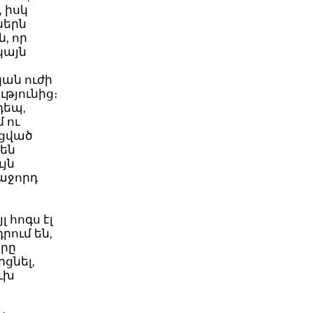
, իսկ
ներն
, որ
կայն
կան ուժի
թյունից։
դեպ,
 ու
ացված
են
ւյն
հաջորդ
 հոգս էլ
րում են,
երը
րցնել,
ուխ