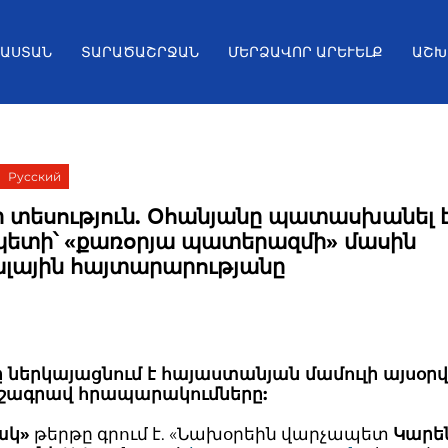
ՅԱՍՏԱՆ
ՏԱՐԱԾԱՇՐՋԱՆ
ՄԵՐՁԱՎՈՐ ԱՐԵՒԵԼՔ
ԱՇԽ
Русский
ի տեսություն. Օհանյանը պատասխանել 
ետի՝ «քառօրյա պատերազմի» մասին
լային հայտարարությանը
ը ներկայացնում է հայաստանյան մամուլի այսօր
շագրավ հրապարակումները:
ակ»
թերթը գրում է. «Նախօրեին վարչապետ
Կարե