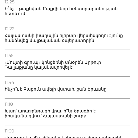
12:25
Ի՞նչ է թաքնված Բաքվի նոր հռետորաբանության
հետևում
12:22
Հայաստանի խաղային ոլորտի վերահսկողությունը
հանձնվեց մալթայական օպերատորին
11:55
«Մուլտի գրուպ» կոնցեռնի տնօրեն Արթուր
Դալլաքյանը կալանավորվել է
11:44
Ինչո՞ւ է Բաքուն ավելի վստահ, քան Երևանը
11:18
Խաղ՝ առաջընթացի վրա. ի՞նչ ծրագիր է
իրականացվում Հայաստանի շուրջ
11:00
Վարչապետ Փաշինյանը երկօրյա աշխատանքային