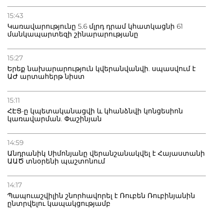
20.07.2026
15:43
Բաքվի բանտից գեներալ Մանուկյանը դիմել է
Կառավարությունը 5.6 մլրդ դրամ կհատկացնի 61
Փաշինյանին
մանկապարտեզի շինարարությանը
15:27
Երեք նախարարություն կվերանվանվի. սպասվում է
ԱԺ արտահերթ նիստ
15:11
ՀԷՑ-ը կպետականացվի և կհանձնվի կոնցեսիոն
կառավարման. Փաշինյան
14:59
Անդրանիկ Սիմոնյանը վերանշանակվել է Հայաստանի
ԱԱԾ տնօրենի պաշտոնում
14:17
Պապուաշվիլին շնորհավորել է Ռուբեն Ռուբինյանին
ընտրվելու կապակցությամբ