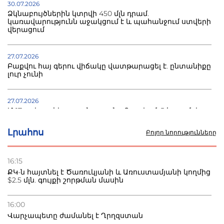
30.07.2026
Ձկնաբույծներին կտրվի 450 մլն դրամ.
կառավարությունն աջակցում է և պահանջում ստվերի
վերացում
27.07.2026
Բաքվու հայ գերու վիճակը վատթարացել է. ընտանիքը
լուր չունի
27.07.2026
Մ-17 աշխարհի առաջնությունը Բաքվում. 5 հայ ըմբիշ
սկսում է պայքարը
Լրահոս
Բոլոր նորությունները
22.07.2026
Ուկրաինան հարվածել է Wildberries-ի պահեստներին,
16:15
տուժածներ կան
ՔԿ-ն հայտնել է Ծառուկյանի և Առուստամյանի կողմից
$2.5 մլն. գույքի շորթման մասին
21.07.2026
Դատվածություն ունեցող միգրանտներին կարգելվի
16:00
բնակվել Ռուսաստանում
Վարչապետը ժամանել է Ղրղզստան