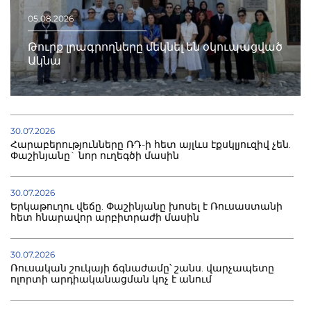
05.08.2026
Թուրք լրագրողները մեկնել են օկուպացված
Ակնա
30.07.2026
Հարաբերությունները ՌԴ-ի հետ այլևս էքսկլյուզիվ չեն.
Փաշինյանը` նոր ուղեգծի մասին
30.07.2026
Երկաթուղու վեճը. Փաշինյանը խոսել է Ռուսաստանի
հետ հնարավոր արբիտրաժի մասին
30.07.2026
Ռուսական շուկայի ճգնաժամը՝ շանս. վարչապետը
ոլորտի արդիականացման կոչ է անում