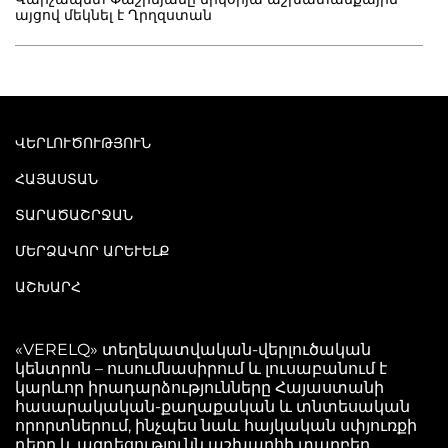
այցով մեկնել է Ղրղզստան
ՎԵՐԼՈՒԾՈՒԹՅՈՒՆ
ՀԱՅԱՍՏԱՆ
ՏԱՐԱԾԱՇՐՋԱՆ
ՄԵՐՁԱՎՈՐ ԱՐԵՒԵԼՔ
ԱՇԽԱՐՀ
«VERELQ» տեղեկատվական-վերլուծական
կենտրոն – ուսումնասիրում և լուսաբանում է
կարևոր իրադարձությունները Հայաստանի
հասարակական-քաղաքական և տնտեսական
որորտներում, ինչպես նաև հայկական սփյուռքի
դերը և ազդեցությունն աշխարհի տարբեր