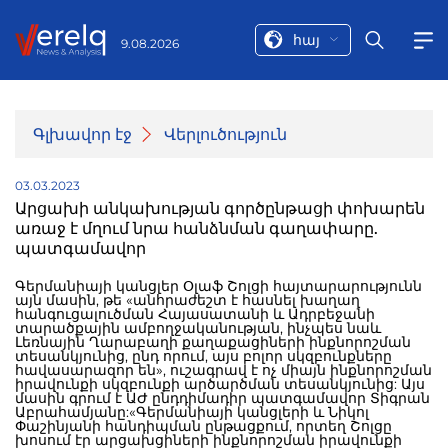
հայ
9.08.2026
Գլխավոր էջ
Վերլուծություն
03.03.2023
Արցախի անկախության գործընթացի փոխարեն
առաջ է մղում նրա հանձնման գաղափարը.
պատգամավոր
Գերմանիայի կանցլեր Օլաֆ Շոլցի հայտարարությունն
այն մասին, թե «անհրաժեշտ է հասնել խաղաղ
հանգուցալուծման Հայասատանի և Ադրբեջանի
տարածքային ամբողջականության, ինչպես նաև
Լեռնային Ղարաբաղի քաղաքացիների ինքնորոշման
տեսանկյունից, ընդ որում, այս բոլոր սկզբունքները
հավասարազոր են», ուշագրավ է ոչ միայն ինքնորոշման
իրավունքի սկզբունքի արծարծման տեսանկյունից: Այս
մասին գրում է ԱԺ ընդդիմադիր պատգամավոր Տիգրան
Աբրահամյանը:«Գերմանիայի կանցլերի և Նիկոլ
Փաշինյանի հանդիպման ընթացքում, որտեղ Շոլցը
խոսում էր արցախցիների ինքնորոշման իրավունքի