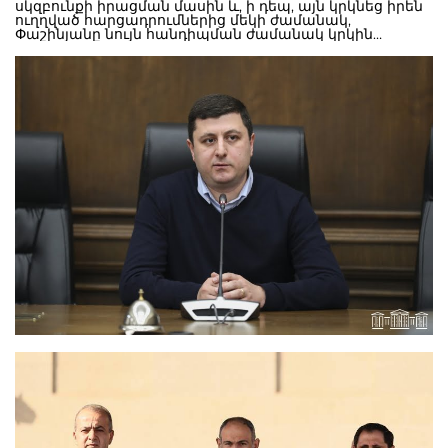
սկզբունքի իրացման մասին և, ի դեպ, այն կրկնեց իրեն
ուղղված հարցադրումներից մեկի ժամանակ,
Փաշինյանը նույն հանդիպման ժամանակ կրկին
«նշաձողը» իջեցրեց և խոսեց բացառապես
արցախցիների իրավունքների և ազատությունների
մասին:Ըստ Փաշինյանի` «2020թ. նոյեմբերի 9-ի
հայտարարության ստորագրումից հետո Հայաստանը
ջանք չի խնայել Ադրբեջանի հետ հարաբերությունների
կարգավորմանը հասնելու և Լեռնային Ղարաբաղի
ժողովրդի իրավունքներն ու անվտանգությունն
ապահովելու համար»:ՌԴ-ն խոսում է Արցախի
կարգավիճակի հարցը հաջորդ սերունդներին թողնելու
մասին, այսինքն` կարգավիճակի հարցը փակված չի
համարում, Գերմանիան, որը ԵՄ առանցքային
երկրներից է, կանցլերի մակարդակով խոսում Արցախի
ինքնորոշման իրավունքի կարևորության մասին, իսկ ՀՀ
իշխանությունը շարունակում է պնդել ադրբեջանական
թեզերը` բացառապես արցախցիների իրավունքների և
ազատությունների մասով, ինչն ամբողջապես
տեղավորվում է Ադրբեջանի տարածքային
ամբողջականության և ինքնիշխանության
տիրույթում:Ակնհայտ է, որ ոչ թե միջազգային
հանրությունն է Արցախի հարցով նշաձող իջեցրել,
ինչպես Փաշինյանն էր մեկ տարի առաջ պնդում, երբ
հրաժարվում էր Արցախի անկախության և Ադրբեջանի
կազմից դուրս գործելու մոտեցումից, այլ կոնկրետ ՀՀ
իշխանությունն ի դեմս Նիկոլ Փաշինյանի, որովհետև նա
Արցախի անկախության գործընթացի փոխարեն առաջ
է մղում նրա հանձնման գաղափարը»»,- գրել է
Աբրահամյանը: