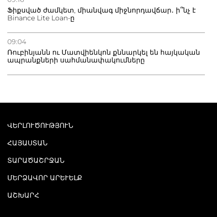
Ֆիքսված ժամկետ, միանվագ միջնորդավճար․ ի՞նչ է
Binance Lite Loan-ը
09:04
Ռուբինյանն ու Մատվիենկոն քննարկել են հայկական
ապրանքների սահմանափակումները
ՎԵՐԼՈՒԾՈՒԹՅՈՒՆ
ՀԱՅԱՍՏԱՆ
ՏԱՐԱԾԱՇՐՋԱՆ
ՄԵՐՁԱՎՈՐ ԱՐԵՒԵԼՔ
ԱՇԽԱՐՀ