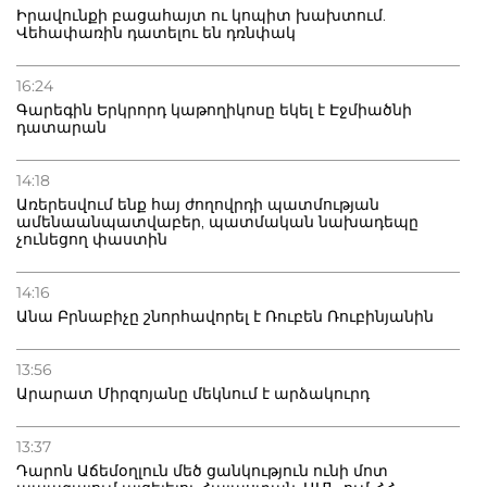
Իրավունքի բացահայտ ու կոպիտ խախտում.
Վեհափառին դատելու են դռնփակ
16:24
Գարեգին Երկրորդ կաթողիկոսը եկել է Էջմիածնի
դատարան
14:18
Առերեսվում ենք հայ ժողովրդի պատմության
ամենաանպատվաբեր, պատմական նախադեպը
չունեցող փաստին
14:16
Անա Բրնաբիչը շնորհավորել է Ռուբեն Ռուբինյանին
13:56
Արարատ Միրզոյանը մեկնում է արձակուրդ
13:37
Դարոն Աճեմօղլուն մեծ ցանկություն ունի մոտ