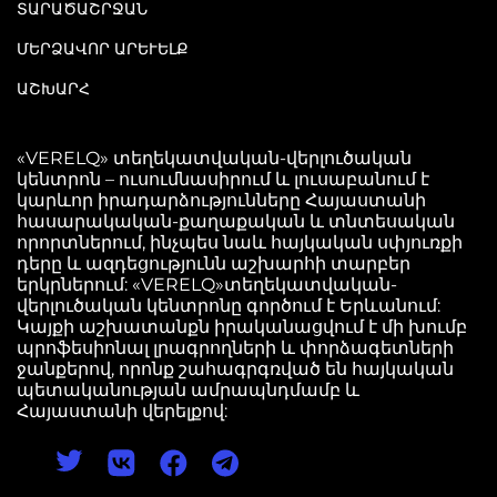
ՏԱՐԱԾԱՇՐՋԱՆ
ՄԵՐՁԱՎՈՐ ԱՐԵՒԵԼՔ
ԱՇԽԱՐՀ
«VERELQ» տեղեկատվական-վերլուծական
կենտրոն – ուսումնասիրում և լուսաբանում է
կարևոր իրադարձությունները Հայաստանի
հասարակական-քաղաքական և տնտեսական
որորտներում, ինչպես նաև հայկական սփյուռքի
դերը և ազդեցությունն աշխարհի տարբեր
երկրներում: «VERELQ»տեղեկատվական-
վերլուծական կենտրոնը գործում է Երևանում:
Կայքի աշխատանքն իրականացվում է մի խումբ
պրոֆեսիոնալ լրագրողների և փորձագետների
ջանքերով, որոնք շահագրգռված են հայկական
պետականության ամրապնդմամբ և
Հայաստանի վերելքով: