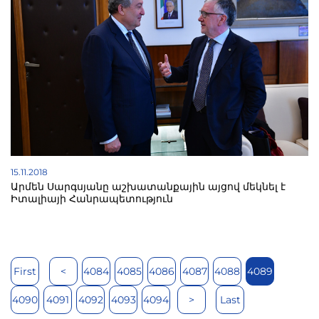
15.11.2018
Արմեն Սարգսյանը աշխատանքային այցով մեկնել է
Իտալիայի Հանրապետություն
First
<
4084
4085
4086
4087
4088
4089
4090
4091
4092
4093
4094
>
Last