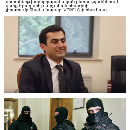
արտահերթ խորհրդարանական ընտրություններում
պետք է բացառել վարչական ռեսուրսի
կիրառումը:Բնականաբար, VERELQ-ի հետ կապ
հաստատեցին նաև նախարարությունից՝ նշելով, որ մեր
հրապարակած հարցաթերթիկը որևէ գաղտնի բան
իրենից չի ներկայացնում և նախարարը դեռ երեկ
անձամբ այն հրապարակել է Facebook-ի իր էջում:
«Հարցաթերթիկ ասվածը հրապարակվել է նախարարի
ՖԲ էջում, որով նա դիմում է իր կողմնակիցներին ու
աջակիցներին: Դա որևէ գաղտնի փաստաթուղթ չէ»,-
փոխանցեց մեզ նախարարության ներկայացուցիչը:
Միևնույն ժամանակ նա նշեց, որ աջակցության այդ
փաստաթուղթը միայն նախարարության
աշխատակիցներին չէ, որ ուղղված է, այլ բոլորին:Մեր
կողմից նախարարության ներկայացուցչին ասացինք,
որ փաստաթուղթը հրապարակելը ոչ թե հետապնդում
էր այն նպատակը գաղտնազերծել առհասարակ նման
փաստաթղթի գոյությունը, այլ ի ցույց դնել այն, որ
նախարար Հակոբ Արշակյանը վարչական ռեսուրս է
օգտագործում: Իսկ եթե նա այն հրապարակել է իր
Fabebook-յան էջում, ապա դա նման փաստաթուղթը էլ
ավելի ուշագրավ է դարձնում, քանի որ ստացվում է, որ
նախարարը չի էլ խորշում այդ փաստը հրապարակել:
Ստացվում է, որ վարչական ռեսուրսի կիրառումը նրա
կողմից ընկալվում է իբրև նորմալ երևույթ:«Ի վերջո,
ընդունո՞ւմ եք, որ սա վարչական ռեսուրսի կիրառման
դասական օրինակ է»,- հարցրեցինք մեզ
զրուցակցին:Բայց, թերևս, այս հարցը անձամբ ուղղենք
նախարար Հակոբ Արշակյանին: Փաստենք, որ սա
ուշագրավ պարզաբանում է նախարարության կողմից,
որն ավելի շատ է բարդացնում նախարարի
իրավիճակը, քան եթե այդ հանձնարարականը արվեն