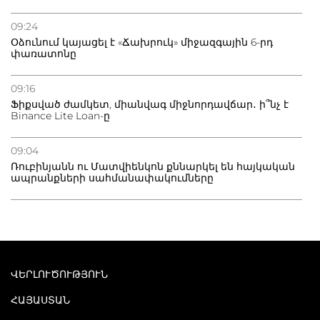
09:24
Օձունում կայացել է «Ճախրուկ» միջազգային 6-րդ
փառատոնը
09:16
Ֆիքսված ժամկետ, միանվագ միջնորդավճար․ ի՞նչ է
Binance Lite Loan-ը
09:04
Ռուբինյանն ու Մատվիենկոն քննարկել են հայկական
ապրանքների սահմանափակումները
ՎԵՐԼՈՒԾՈՒԹՅՈՒՆ
ՀԱՅԱՍՏԱՆ