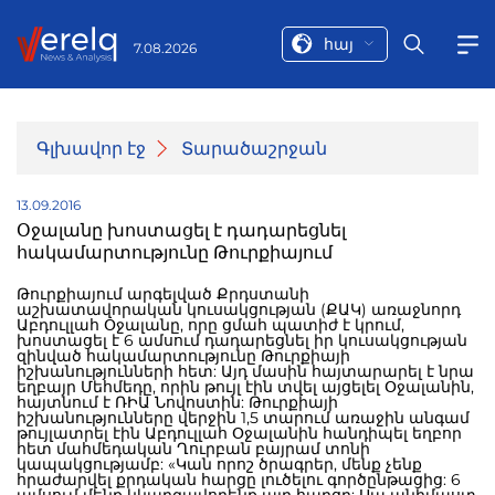
հայ
7.08.2026
Գլխավոր էջ
Տարածաշրջան
13.09.2016
Օջալանը խոստացել է դադարեցնել
հակամարտությունը Թուրքիայում
Թուրքիայում արգելված Քրդստանի
աշխատավորական կուսակցության (ՔԱԿ) առաջնորդ
Աբդուլլահ Օջալանը, որը ցմահ պատիժ է կրում,
խոստացել է 6 ամսում դադարեցնել իր կուսակցության
զինված հակամարտությունը Թուրքիայի
իշխանությունների հետ: Այդ մասին հայտարարել է նրա
եղբայր Մեհմեդը, որին թույլ էին տվել այցելել Օջալանին,
հայտնում է ՌԻԱ Նովոստին: Թուրքիայի
իշխանությունները վերջին 1,5 տարում առաջին անգամ
թույլատրել էին Աբդուլլահ Օջալանին հանդիպել եղբոր
հետ մահմեդական Ղուրբան բայրամ տոնի
կապակցությամբ: «Կան որոշ ծրագրեր, մենք չենք
հրաժարվել քրդական հարցը լուծելու գործընթացից: 6