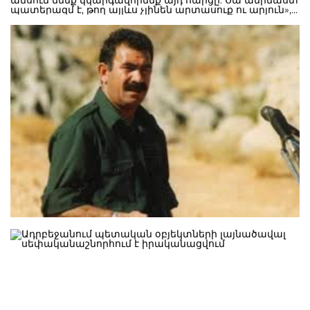
ամսում մենք կկարգավորենք այդ հարցը: Սա անիմաստ
պատերազմ է, թող այլևս չլինեն արտասուք ու արյուն»,-
փոխանցել է եղբոր խոսքերը Մեհմեդ Օջալանը: Նրան
մեջբերել է թուրքական Milliyet թերթը: Աբդուլլահ
Օջալանը քուրդ քաղաքական ու ռազմական գործիչ է,
Քրդական աշխատավորական կուսակցության
առաջնորդը: 1999 թվականից ի վեր նա ցմահ
ազատազրկում է կրում Իմրալի կղզում: Թուրքերի և
անկախ պետության ստեղծման համար պայքարող
քրդերի միջև հակամարտությունն արդեն 25 տարուց
ավելի է տևում:։ ՄԱԿ-ն ու Եվրախորհուրդը ՔԱԿ-ն
ահաբեկչական կազմակերպություն են ճանաչել: