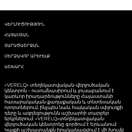
ՎԵՐԼՈՒԾՈՒԹՅՈՒՆ
ՀԱՅԱՍՏԱՆ
ՏԱՐԱԾԱՇՐՋԱՆ
ՄԵՐՁԱՎՈՐ ԱՐԵՒԵԼՔ
ԱՇԽԱՐՀ
«VERELQ» տեղեկատվական-վերլուծական
կենտրոն – ուսումնասիրում և լուսաբանում է
կարևոր իրադարձությունները Հայաստանի
հասարակական-քաղաքական և տնտեսական
որորտներում, ինչպես նաև հայկական սփյուռքի
դերը և ազդեցությունն աշխարհի տարբեր
երկրներում: «VERELQ»տեղեկատվական-
վերլուծական կենտրոնը գործում է Երևանում:
Կայքի աշխատանքն իրականացվում է մի խումբ