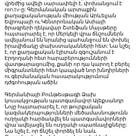
վրեժից ավելի սարսափելի է, փոխանցում է
ren.tv-ը: Գերմանական արտաքին
քաղաքականության միության Արևելյան
Եվրոպայի ու Կենտրոնական Ասիայի
ծրագրերի ղեկավար Շտեֆան Մայսթերը
հայտարարել է, որ Մերկելի վրա ճնշումներն
ավելանում են՝նրանից պահանջում են փոխել
իրավիճակը փախստականների հետ: Նա նշել
է, որ քաղաքական էլիտան զգուշանում է
Էրդողանի հետ հարաբերությունների
վատթարացումից, քանի որ դա կարող է բերել
միգրանտների հետ կապված նոր խնդիրների
ու գերմանական հասարակությունում
դժգոհության աճին:
Գերմանիայի Բունթեսթագի Ձախ
կուսակցության պատգամավոր Ալեքսանդր
Նոյը հայտարարել է, որ թուրքական
կազմակերպությունների մեծամասնությունն
ուղղակի հարձակվել են պատգամավորների
վրա՝ավելացել են ուղղակի սպառնալիքները:
Նա նշել է, որ ճնշել փորձել են նաև