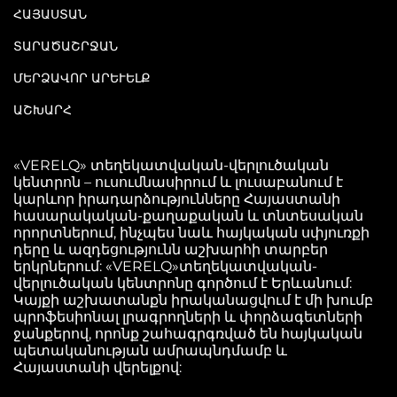
ՀԱՅԱՍՏԱՆ
ՏԱՐԱԾԱՇՐՋԱՆ
ՄԵՐՁԱՎՈՐ ԱՐԵՒԵԼՔ
ԱՇԽԱՐՀ
«VERELQ» տեղեկատվական-վերլուծական
կենտրոն – ուսումնասիրում և լուսաբանում է
կարևոր իրադարձությունները Հայաստանի
հասարակական-քաղաքական և տնտեսական
որորտներում, ինչպես նաև հայկական սփյուռքի
դերը և ազդեցությունն աշխարհի տարբեր
երկրներում: «VERELQ»տեղեկատվական-
վերլուծական կենտրոնը գործում է Երևանում:
Կայքի աշխատանքն իրականացվում է մի խումբ
պրոֆեսիոնալ լրագրողների և փորձագետների
ջանքերով, որոնք շահագրգռված են հայկական
պետականության ամրապնդմամբ և
Հայաստանի վերելքով: