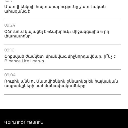
10:17
Մատվիենկոյի հայտարարությունը շատ էական
ահազանգ է
09:24
Օձունում կայացել է «Ճախրուկ» միջազգային 6-րդ
փառատոնը
09:16
Ֆիքսված ժամկետ, միանվագ միջնորդավճար․ ի՞նչ է
Binance Lite Loan-ը
09:04
Ռուբինյանն ու Մատվիենկոն քննարկել են հայկական
ապրանքների սահմանափակումները
ՎԵՐԼՈՒԾՈՒԹՅՈՒՆ