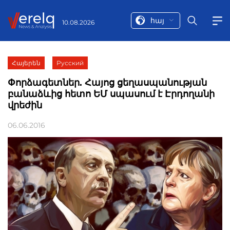
հայ
10.08.2026
Հայերեն
Русский
Փորձագետներ. Հայոց ցեղասպանության
բանաձևից հետո ԵՄ սպասում է Էրդողանի
վրեժին
06.06.2016