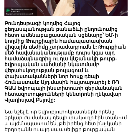
Բունդեսթագի կողմից Հայոց
ցեղասպանության բանաձևի ընդունումից
հետո ամենաբացասական սցենարը՝ ԵՄ-ի
կողմից Թուրքիային համապատասխան
վիզային ռեժիմը չտրամադրումն է: Թուրքիան
մեծ հավանականությամբ դուրս կգա այդ
համաձայնագրից ու դա կնշանակի թուրք-
եվրոպական սահմանի նկատմամբ
վերահսկողության թուլացում և
փախստականների նոր հոսք դեպի
Հունաստան: Այդ մասին հայտարարել է ՌԴ
ԳԱԱ Եվրոպայի ինստիտուտի գերմանական
հետազոտությունների կենտրոնի ղեկավար
Վլադիսլավ Բելովը:
Նա նշել է, որ եվրոբյուրոկրատներն իրենց
երկար ժամանակ դեպի փակուղի էին տանում
և այժմ սպասում են, թե իրենց հետ ինչ կանի
Էրդողանն ու այդ սպասելիքը թուրքական