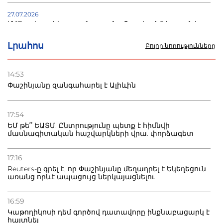
27.07.2026
Մ-17 աշխարհի առաջնությունը Բաքվում. 5 հայ ըմբիշ
սկսում է պայքարը
Լրահոս
Բոլոր նորությունները
22.07.2026
Ուկրաինան հարվածել է Wildberries-ի պահեստներին,
14:53
տուժածներ կան
Փաշինյանը զանգահարել է Ալիևին
21.07.2026
Դատվածություն ունեցող միգրանտներին կարգելվի
17:54
բնակվել Ռուսաստանում
ԵՄ թե՞ ԵԱՏՄ. Ընտրությունը պետք է հիմնվի
մասնագիտական հաշվարկների վրա. փորձագետ
20.07.2026
Բաքվի բանտից գեներալ Մանուկյանը դիմել է
17:16
Փաշինյանին
Reuters-ը գրել է, որ Փաշինյանը մեղադրել է Եկեղեցուն
առանց որևէ ապացույց ներկայացնելու
16:59
Կաթողիկոսի դեմ գործով դատավորը ինքնաբացարկ է
հայտնել