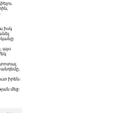
փելու
րին,
ի
ա իսկ
անել
ականը:
, այս
Մեկ
 տոտալ
տանդեմը,
ւտ իրեն։
յան մեջ: