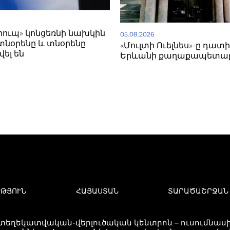
գրուպ» կոնցեռնի նախկին
05.08.2026
տնօրենը և տնօրենը
«Մուլտի Ուելնես»-ը դատի
ել են
Երևանի քաղաքապետա
ՒԹՅՈՒՆ
ՀԱՅԱՍՏԱՆ
ՏԱՐԱԾԱՇՐՋԱՆ
 տեղեկատվական-վերլուծական կենտրոն – ուսումնասիր