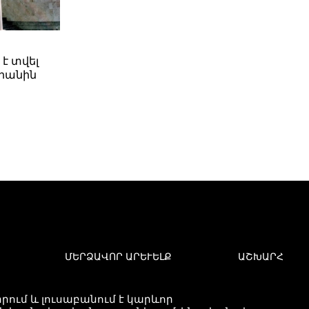
 է տվել
րանին
ՄԵՐՁԱՎՈՐ ԱՐԵՒԵԼՔ
ԱՇԽԱՐՀ
ում և լուսաբանում է կարևոր