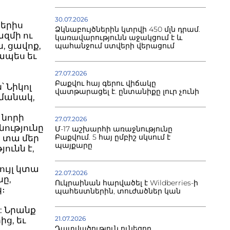
30.07.2026
տերիս
Ձկնաբույծներին կտրվի 450 մլն դրամ.
ազմի ու
կառավարությունն աջակցում է և
, ցավոք,
պահանջում ստվերի վերացում
ապես եւ
27.07.2026
Բաքվու հայ գերու վիճակը
՝ Նիկոլ
վատթարացել է. ընտանիքը լուր չունի
ամանակ,
 նորի
27.07.2026
ությունը
Մ-17 աշխարհի առաջնությունը
Բաքվում. 5 հայ ըմբիշ սկսում է
ք տա մեր
պայքարը
ունն է,
ւյլ կտա
22.07.2026
ը,
Ուկրաինան հարվածել է Wildberries-ի
։
պահեստներին, տուժածներ կան
: Նրանք
21.07.2026
ց, եւ
Դատվածություն ունեցող