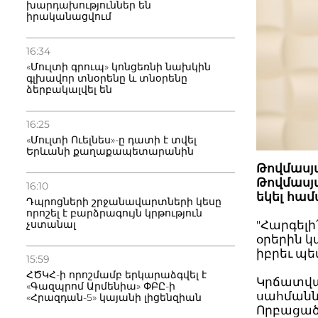
խարդախություններ են
իրականացվում
16:34
«Մուլտի գրուպ» կոնցեռնի նախկին
գլխավոր տնօրենը և տնօրենը
ձերբակալվել են
16:25
«Մուլտի Ուելնես»-ը դատի է տվել
Երևանի քաղաքապետարանին
Թովմասյ
Թովմասյա
16:10
եկել հա
Դպրոցների շրջանավարտների կեսը
որոշել է բարձրագույն կրթություն
"Հարգելի
չստանալ
օրերին 
իբրեւ պետ
15:59
ՀԾԿՀ-ի որոշմամբ երկարաձգվել է
Կրճատվա
«Գազպրոմ Արմենիա» ՓԲԸ-ի
սահմանն
«Հրազդան-5» կայանի լիցենզիան
Որբացած 