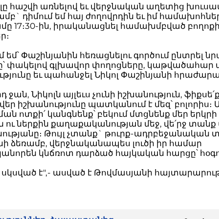
լը հաշվի առնելով եւ վերջնական աղետից խուսա
ամբ` դիմում եմ հայ ժողովրդին եւ իմ համախոհնե
ամը 17։30-ին, իրականացնել համախմբված բողոք
ր։
մ եմ՝ Փաշինյանին հեռացնելու գործում ընտրել նր
ը՝ փակելով գլխավոր փողոցները, կաթվածահար 
ւթյունը եւ պահանջել Նիկոլ Փաշինյանի հրաժար
դ ջան, Նիկոլն այլեւս չունի իշխանություն, ֆիքսե՛ք
վեր իշխանությունը պատկանում է մեզ՝ բոլորիս։ 
ման ոտքի՛ կանգնենք՝ բեկում մտցնենք մեր երկրի
 ու ներքին քաղաքականության մեջ, վե՛րջ տանք
ությանը։ Թույլ չտանք` թուրք-ադրբեջանական 
նի ձեռամբ, վերջնականապես լուծի իր համար
նորեն կնճռոտ դարձած հայկական հարցը՝ հօգո
սկսված է",- ասված է Թովմասյանի հայտարարութ