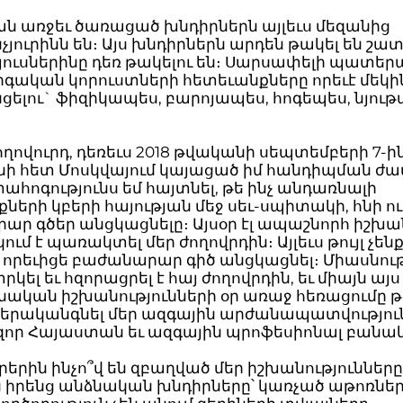
ն առջեւ ծառացած խնդիրներն այլեւս մեզանից
չյուրինն են։ Այս խնդիրներն արդեն թակել են շա
մյուսներինը դեռ թակելու են։ Սարսափելի պատեր
րգական կորուստների հետեւանքները որեւէ մեկին
նցելու` ֆիզիկապես, բարոյապես, հոգեպես, նյութ
ժողովուրդ, դեռեւս 2018 թվականի սեպտեմբերի 7-ին
նի հետ Մոսկվայում կայացած իմ հանդիպման ժ
ահոգությունս եմ հայտնել, թե ինչ անդառնալի
ների կբերի հայության մեջ սեւ-սպիտակի, հնի ու
ր գծեր անցկացնելը։ Այսօր էլ ապաշնորհ իշխան
ում է պառակտել մեր ժողովրդին։ Այլեւս թույլ չեն
 որեւիցե բաժանարար գիծ անցկացնել։ Միասնությ
րկել եւ հզորացրել է հայ ժողովրդին, եւ միայն այս
ական իշխանությունների օր առաջ հեռացումը թո
վերականգնել մեր ազգային արժանապատվություն
հզոր Հայաստան եւ ազգային պրոֆեսիոնալ բանակ
օրերին ինչո՞վ են զբաղված մեր իշխանությունները
են իրենց անձնական խնդիրները՝ կառչած աթոռների