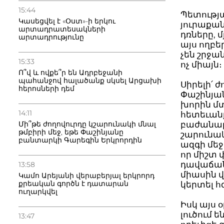
15:44
Պետությա
Կասեցվել է «Օստ»-ի երկու
յուրաքան
արտադրատեսակների
դռները, 
արտադրությունը
այս ողբե
չեն շրջա
15:33
ոչ միայն։
Ո՞վ և ովքե՞ր են Ադրբեջանի
պահանջով հալածանք սկսել Արցախի
Սիրելի՛ 
հերոսների դեմ
Փաշինյա
խորին մտ
14:11
հետեւանք
բաժանարա
Մի՞թե ժողովուրդը կշարունակի մնալ
թմբիրի մեջ, եթե Փաշինյանը
շարունակ
բանտարկի Գարեգին Երկրորդին
ազգի մեջ
որ միշտ փ
դավաճան
13:58
միասին 
Կամո Արեյանի վերաբերյալ երկրորդ
քրեական գործն է դատարան
կերտել 
ուղարկվել
Իսկ այս 
լուծում 
13:47