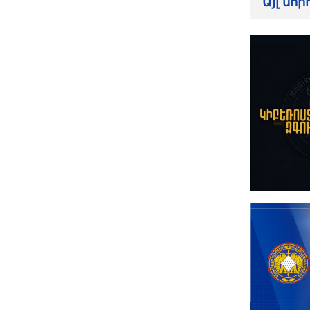
Այլ նո