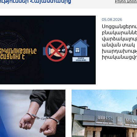
րություններ Հայաստանից
Բոլոր նորո
05.08.2026
Սոցցանցերո
բնակարանն
վարձակալու
անվան տակ
խարդախությ
իրականացվո