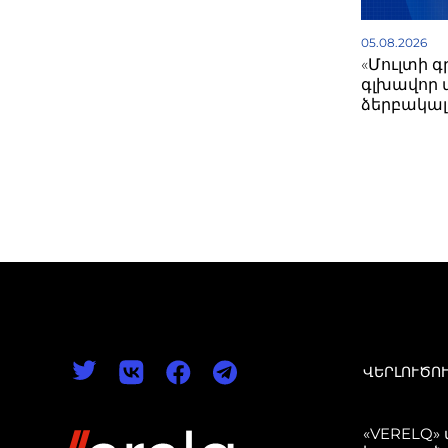
05.08.2026
«Մուլտի 
գլխավոր 
ձերբակալվ
ՎԵՐԼՈՒԾՈ
«VERELQ»