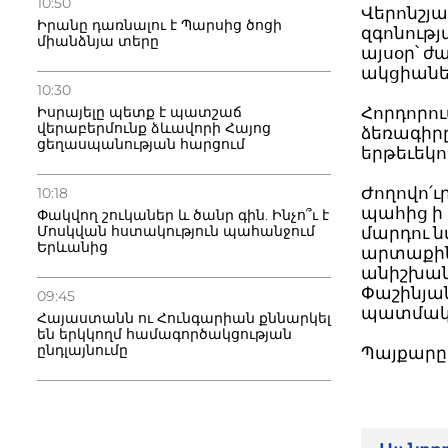
10:50
Վերոնշյա
Իրանը դառնալու է Պարսից ծոցի
զգոնությ
միանձնյա տերը
այսօր՝ ժ
ակցիանե
10:30
Հորդորու
Իսրայելը պետք է պատշաճ
վերաբերմունք ձևավորի Հայոց
ձեռագիր
ցեղասպանության հարցում
երթեւեկո
Ժողովո՛ւր
10:18
պահից ի 
Փակվող շուկաներ և ծանր գին. Ինչո՞ւ է
Մոսկվան հստակություն պահանջում
մարդու ն
Երևանից
արտաքին
անիշխան
Փաշինյա
09:45
պատմակա
Հայաստանն ու Հունգարիան քննարկել
են երկկողմ համագործակցության
ընդլայնումը
Պայքարը 