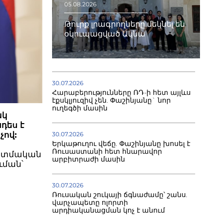
05.08.2026
Թուրք լրագրողները մեկնել են
օկուպացված Ակնա
30.07.2026
Հարաբերությունները ՌԴ-ի հետ այլևս
էքսկլյուզիվ չեն. Փաշինյանը` նոր
ուղեգծի մասին
ակ
նդես է
չով:
30.07.2026
Երկաթուղու վեճը. Փաշինյանը խոսել է
Ռուսաստանի հետ հնարավոր
 պատմական
արբիտրաժի մասին
ւման՝
30.07.2026
Ռուսական շուկայի ճգնաժամը՝ շանս.
վարչապետը ոլորտի
արդիականացման կոչ է անում