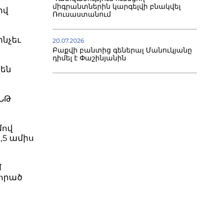
միգրանտներին կարգելվի բնակվել
իվ
Ռուսաստանում
նչեւ
20.07.2026
Բաքվի բանտից գեներալ Մանուկյանը
դիմել է Փաշինյանին
չեն
ԴՆԹ
մով
1,5 ամիս
մ
կորած