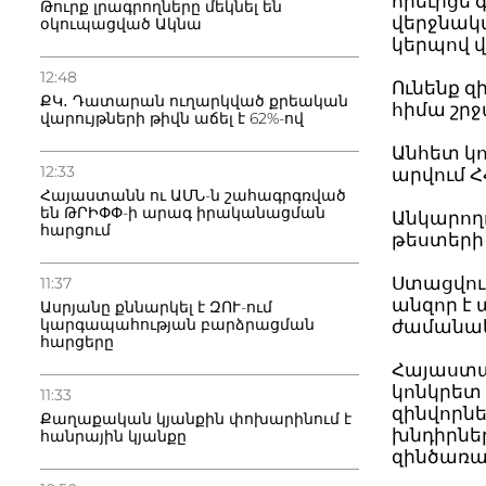
որեւիցե 
Թուրք լրագրողները մեկնել են
վերջնակ
օկուպացված Ակնա
կերպով 
12:48
Ունենք զ
ՔԿ․ Դատարան ուղարկված քրեական
հիմա շր
վարույթների թիվն աճել է 62%-ով
Անհետ կո
12:33
արվում Հ
Հայաստանն ու ԱՄՆ-ն շահագրգռված
են ԹՐԻՓՓ-ի արագ իրականացման
Անկարողո
հարցում
թեստերի 
Ստացվում
11:37
անզոր է 
Ասրյանը քննարկել է ԶՈՒ-ում
կարգապահության բարձրացման
ժամանակ
հարցերը
Հայաստա
կոնկրետ
11:33
զինվորնե
Քաղաքական կյանքին փոխարինում է
խնդիրնե
հանրային կյանքը
զինծառա