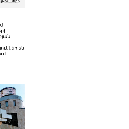
ւթյունները
ւմ
երի
թյան
ուններ են
ւմ