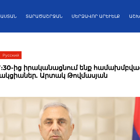
ՅԱՍՏԱՆ
ՏԱՐԱԾԱՇՐՋԱՆ
ՄԵՐՁԱՎՈՐ ԱՐԵՒԵԼՔ
ԱՇԽ
Русский
7։30-ից իրականացնում ենք համախմբվա
 ակցիաներ. Արտակ Թովմասյան