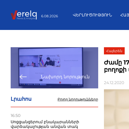
ՎԵՐԼՈՒԾՈՒԹՅՈՒՆ
ՀԱ
6.08.2026
Հայերեն
Ժամը 1
բողոքի
Նախորդ նորություն
24.12.2020
Լրահոս
Բոլոր նորությունները
16:50
Սոցցանցերում բնակարանների
վարձակալության անվան տակ