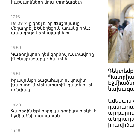
հաշվարկների վրա. փորձագետ
17:16
Reuters-ը գրել է, որ Փաշինյանը
մեղադրել է Եկեղեցուն առանց որևէ
ապացույց ներկայացնելու
16:59
Կաթողիկոսի դեմ գործով դատավորը
ինքնաբացարկ է հայտնել
Դեկտեմբե
16:51
Պատրիար
Իրավունքի բացահայտ ու կոպիտ
Էջմիածն
խախտում. Վեհափառին դատելու են
նախագահ
դռնփակ
Ամենայն
16:24
դատարան
Գարեգին Երկրորդ կաթողիկոսը եկել է
արդարու
Էջմիածնի դատարան
անդրադա
իրավիճա
14:18