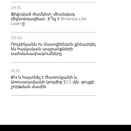
09:16
Ֆիքսված ժամկետ, միանվագ
միջնորդավճար․ ի՞նչ է Binance Lite
Loan-ը
09:04
Ռուբինյանն ու Մատվիենկոն քննարկել
են հայկական ապրանքների
սահմանափակումները
16:15
ՔԿ-ն հայտնել է Ծառուկյանի և
Առուստամյանի կողմից $2.5 մլն. գույքի
շորթման մասին