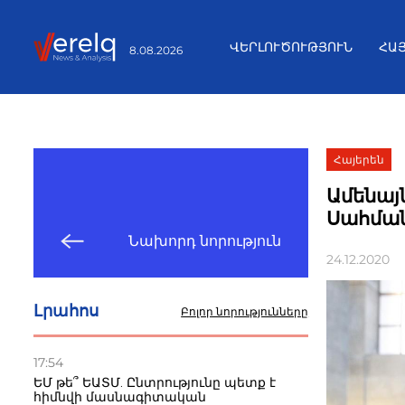
ՎԵՐԼՈՒԾՈՒԹՅՈՒՆ
ՀԱ
8.08.2026
Հայերեն
Ամենայն
Սահմա
Նախորդ նորություն
24.12.2020
Լրահոս
Բոլոր նորությունները
17:54
ԵՄ թե՞ ԵԱՏՄ. Ընտրությունը պետք է
հիմնվի մասնագիտական