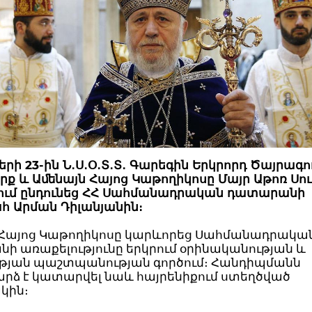
րի 23-ին Ն․Ս․Օ․Տ․Տ․ Գարեգին Երկրորդ Ծայրագո
ք և Աﬔնայն Հայոց Կաթողիկոսը Մայր Աթոռ Սու
ում ընդունեց ՀՀ Սահմանադրական դատարանի
 Արման Դիլանյանին։
 Հայոց Կաթողիկոսը կարևորեց Սահմանադրակա
ի առաքելությունը երկրում օրինականության և
թյան պաշտպանության գործում։ Հանդիպմանն
րձ է կատարվել նաև հայրենիքում ստեղծված
կին։