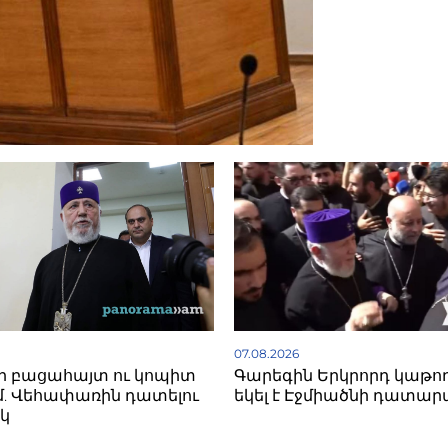
07.08.2026
ի բացահայտ ու կոպիտ
Գարեգին Երկրորդ կաթո
. Վեհափառին դատելու
եկել է Էջմիածնի դատար
կ