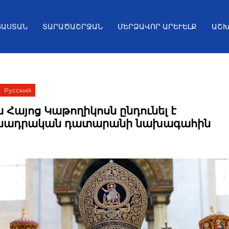
ՅԱՍՏԱՆ
ՏԱՐԱԾԱՇՐՋԱՆ
ՄԵՐՁԱՎՈՐ ԱՐԵՒԵԼՔ
ԱՇԽ
Русский
 Հայոց Կաթողիկոսն ընդունել է
նադրական դատարանի նախագահին