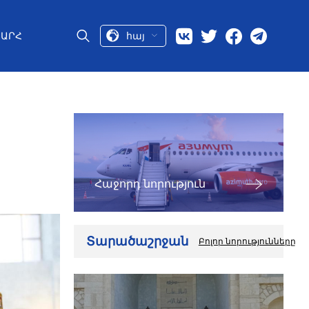
հայ
ԱՐՀ
Հաջորդ նորություն
Տարածաշրջան
Բոլոր նորությունները