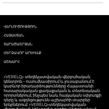
ՎԵՐԼՈՒԾՈՒԹՅՈՒՆ
ՀԱՅԱՍՏԱՆ
ՏԱՐԱԾԱՇՐՋԱՆ
ՄԵՐՁԱՎՈՐ ԱՐԵՒԵԼՔ
ԱՇԽԱՐՀ
«VERELQ» տեղեկատվական-վերլուծական
կենտրոն – ուսումնասիրում և լուսաբանում է
կարևոր իրադարձությունները Հայաստանի
հասարակական-քաղաքական և տնտեսական
որորտներում, ինչպես նաև հայկական սփյուռքի
դերը և ազդեցությունն աշխարհի տարբեր
երկրներում: «VERELQ»տեղեկատվական-