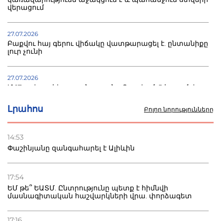
վերացում
27.07.2026
Բաքվու հայ գերու վիճակը վատթարացել է. ընտանիքը
լուր չունի
27.07.2026
Մ-17 աշխարհի առաջնությունը Բաքվում. 5 հայ ըմբիշ
սկսում է պայքարը
Լրահոս
Բոլոր նորությունները
22.07.2026
Ուկրաինան հարվածել է Wildberries-ի պահեստներին,
14:53
տուժածներ կան
Փաշինյանը զանգահարել է Ալիևին
21.07.2026
Դատվածություն ունեցող միգրանտներին կարգելվի
17:54
բնակվել Ռուսաստանում
ԵՄ թե՞ ԵԱՏՄ. Ընտրությունը պետք է հիմնվի
մասնագիտական հաշվարկների վրա. փորձագետ
20.07.2026
Բաքվի բանտից գեներալ Մանուկյանը դիմել է
17:16