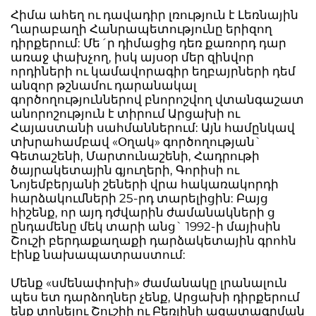
Հիմա ահեղ ու դավադիր լռություն է Լեռնային
Ղարաբաղի Հանրապետությունը երիզող
դիրքերում: Մե´ր դիմացից դեռ քառորդ դար
առաջ փախչող, իսկ այսօր մեր զինվոր
որդիների ու կամավորագիր եղբայրների դեմ
անզոր թշնամու դարանակալ
գործողություններով բնորոշվող վտանգաշատ
անորոշություն է տիրում Արցախի ու
Հայաստանի սահմաններում: Այն համընկավ
տխրահամբավ «Օղակ» գործողության`
Գետաշենի, Մարտունաշենի, Հադրութի
ծայրակետային գյուղերի, Գորիսի ու
Նոյեմբերյանի շեների վրա հակառակորդի
հարձակումների 25-րդ տարելիցին: Բայց
հիշենք, որ այդ դժվարին ժամանակների ց
ընդամենը մեկ տարի անց` 1992-ի մայիսին
Շուշի բերդաքաղաքի դարձակետային գրոհն
էինք նախապատրաստում:
Մենք «սմենափոխի» ժամանակը լրանալուն
պես ետ դարձողներ չենք, Արցախի դիրքերում
ենք տոնելու Շուշիի ու Բեռլինի ազատագրման