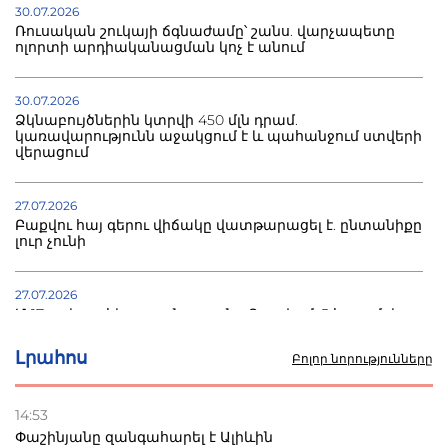
30.07.2026
Ռուսական շուկայի ճգնաժամը՝ շանս. վարչապետը
ոլորտի արդիականացման կոչ է անում
30.07.2026
Ձկնաբույծներին կտրվի 450 մլն դրամ.
կառավարությունն աջակցում է և պահանջում ստվերի
վերացում
27.07.2026
Բաքվու հայ գերու վիճակը վատթարացել է. ընտանիքը
լուր չունի
27.07.2026
Մ-17 աշխարհի առաջնությունը Բաքվում. 5 հայ ըմբիշ
սկսում է պայքարը
Լրահոս
Բոլոր նորությունները
22.07.2026
Ուկրաինան հարվածել է Wildberries-ի պահեստներին,
14:53
տուժածներ կան
Փաշինյանը զանգահարել է Ալիևին