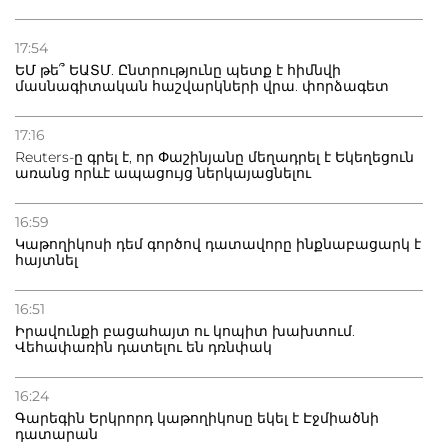
21.07.2026
Դատվածություն ունեցող միգրանտներին կարգելվի
17:54
բնակվել Ռուսաստանում
ԵՄ թե՞ ԵԱՏՄ. Ընտրությունը պետք է հիմնվի
մասնագիտական հաշվարկների վրա. փորձագետ
20.07.2026
Բաքվի բանտից գեներալ Մանուկյանը դիմել է
17:16
Փաշինյանին
Reuters-ը գրել է, որ Փաշինյանը մեղադրել է Եկեղեցուն
առանց որևէ ապացույց ներկայացնելու
16:59
Կաթողիկոսի դեմ գործով դատավորը ինքնաբացարկ է
հայտնել
16:51
Իրավունքի բացահայտ ու կոպիտ խախտում.
Վեհափառին դատելու են դռնփակ
16:24
Գարեգին Երկրորդ կաթողիկոսը եկել է Էջմիածնի
դատարան