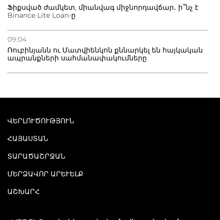
Ֆիքսված ժամկետ, միանվագ միջնորդավճար․ ի՞նչ է
Binance Lite Loan-ը
09:04
Ռուբինյանն ու Մատվիենկոն քննարկել են հայկական
ապրանքների սահմանափակումները
ՎԵՐԼՈՒԾՈՒԹՅՈՒՆ
ՀԱՅԱՍՏԱՆ
ՏԱՐԱԾԱՇՐՋԱՆ
ՄԵՐՁԱՎՈՐ ԱՐԵՒԵԼՔ
ԱՇԽԱՐՀ