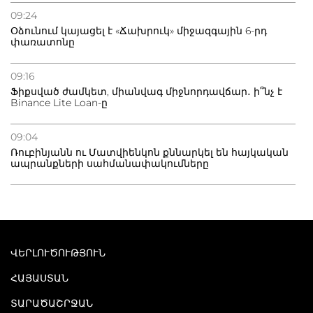
09:24
Օձունում կայացել է «Ճախրուկ» միջազգային 6-րդ
փառատոնը
09:16
Ֆիքսված ժամկետ, միանվագ միջնորդավճար․ ի՞նչ է
Binance Lite Loan-ը
09:04
Ռուբինյանն ու Մատվիենկոն քննարկել են հայկական
ապրանքների սահմանափակումները
ՎԵՐԼՈՒԾՈՒԹՅՈՒՆ
ՀԱՅԱՍՏԱՆ
ՏԱՐԱԾԱՇՐՋԱՆ