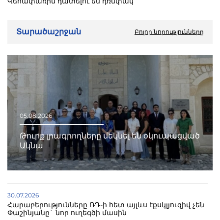
Վեհափառին դատելու են դռնփակ
Տարածաշրջան
Բոլոր նորությունները
05.08.2026
Թուրք լրագրողները մեկնել են օկուպացված
Ակնա
30.07.2026
Հարաբերությունները ՌԴ-ի հետ այլևս էքսկլյուզիվ չեն.
Փաշինյանը` նոր ուղեգծի մասին