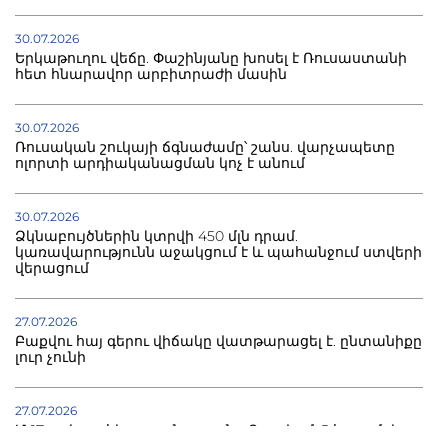
30.07.2026
Երկաթուղու վեճը. Փաշինյանը խոսել է Ռուսաստանի
հետ հնարավոր արբիտրաժի մասին
30.07.2026
Ռուսական շուկայի ճգնաժամը՝ շանս. վարչապետը
ոլորտի արդիականացման կոչ է անում
30.07.2026
Ձկնաբույծներին կտրվի 450 մլն դրամ.
կառավարությունն աջակցում է և պահանջում ստվերի
վերացում
27.07.2026
Բաքվու հայ գերու վիճակը վատթարացել է. ընտանիքը
լուր չունի
27.07.2026
Մ-17 աշխարհի առաջնությունը Բաքվում. 5 հայ ըմբիշ
սկսում է պայքարը