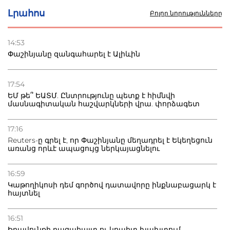
Լրահոս
Բոլոր նորությունները
22.07.2026
Ուկրաինան հարվածել է Wildberries-ի պահեստներին,
14:53
տուժածներ կան
Փաշինյանը զանգահարել է Ալիևին
21.07.2026
Դատվածություն ունեցող միգրանտներին կարգելվի
17:54
բնակվել Ռուսաստանում
ԵՄ թե՞ ԵԱՏՄ. Ընտրությունը պետք է հիմնվի
մասնագիտական հաշվարկների վրա. փորձագետ
20.07.2026
Բաքվի բանտից գեներալ Մանուկյանը դիմել է
17:16
Փաշինյանին
Reuters-ը գրել է, որ Փաշինյանը մեղադրել է Եկեղեցուն
առանց որևէ ապացույց ներկայացնելու
16:59
Կաթողիկոսի դեմ գործով դատավորը ինքնաբացարկ է
հայտնել
16:51
Իրավունքի բացահայտ ու կոպիտ խախտում.