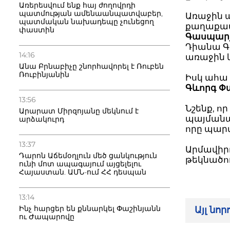
Առերեսվում ենք հայ ժողովրդի
պատմության ամենաանպատվաբեր,
Առաջին 
պատմական նախադեպը չունեցող
քաղաքապ
փաստին
Գասպար
Դիանա Գ
14:16
առաջին 
Անա Բրնաբիչը շնորհավորել է Ռուբեն
Ռուբինյանին
Իսկ ահա
Գևորգ Փ
13:56
Նշենք, 
Արարատ Միրզոյանը մեկնում է
պայմանա
արձակուրդ
որը պարտ
13:37
Արմավիր
Դարոն Աճեմօղլուն մեծ ցանկություն
թեկնածո
ունի մոտ ապագայում այցելելու
Հայաստան. ԱՄՆ-ում ՀՀ դեսպան
13:14
Ինչ հարցեր են քննարկել Փաշինյանն
Այլ նո
ու Ժապարովը