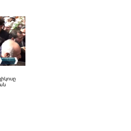
ղիկոսը
ան