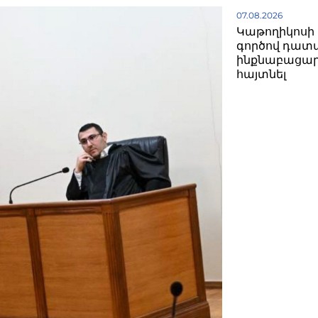
07.08.2026
Կաթողիկոսի 
գործով դատ
ինքնաբացար
հայտնել