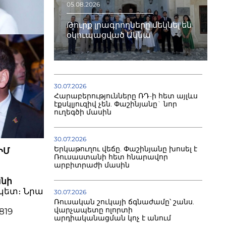
05.08.2026
Թուրք լրագրողները մեկնել են
օկուպացված Ակնա
30.07.2026
Հարաբերությունները ՌԴ-ի հետ այլևս
էքսկլյուզիվ չեն. Փաշինյանը` նոր
ուղեգծի մասին
30.07.2026
Երկաթուղու վեճը. Փաշինյանը խոսել է
ԻՄ
Ռուսաստանի հետ հնարավոր
արբիտրաժի մասին
անի
պետ։ Նրա
30.07.2026
Ռուսական շուկայի ճգնաժամը՝ շանս.
վարչապետը ոլորտի
819
արդիականացման կոչ է անում