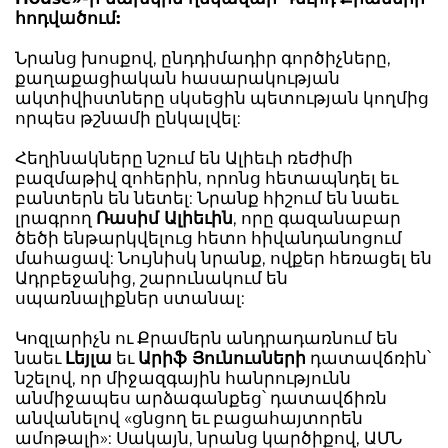
հոդվածում:
Նրանց խոսքով, ընդդիմադիր գործիչները,
քաղաքացիական հասարակության
ակտիվիստները սկսեցին պետության կողմից
որպես թշնամի ընկալվել:
Հեղինակները նշում են Ալիեւի ռեժիմի
բազմաթիվ զոհերին, որոնց հետապնդել եւ
բանտերն են նետել: Նրանք հիշում են նաեւ
լրագրող
Ռասիմ Ալիեւին
, որը գազանաբար
ծեծի ենթարկվելուց հետո հիվանդանոցում
մահացավ: Նույնիսկ նրանք, ովքեր հեռացել են
Ադրբեջանից, շարունակում են
սպառնալիքներ ստանալ:
Կոզլարիչն ու Քրամերն անդրադառնում են
նաեւ
Լեյլա
եւ
Արիֆ Յունուսների
դատավճռին՝
նշելով, որ միջազգային հանրությունն
անմիջապես արձագանքեց՝ դատավճիռն
անվանելով «ցնցող եւ բացահայտորեն
ամոթալի»: Սակայն, նրանց կարծիքով, ԱՄՆ