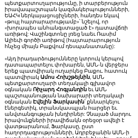
պետքարտուղարությունը, ի տարբերություն
իրավապաշտպան կազմակերպությունների,
ԵԱՀԿ ներկայացուցիչների, հանդես եկավ
«թույլ հայտարարությամբ»՝ նշելով, որ
«խորապես անհանգստացած է» դատավճռի
առիթով: Վաշինգտոնը լռեց նաեւ Ռասիմ
Ալիեւի գործի առիթով (հայտարարություն
հնչեց միայն Բաքվում դեսպանատանը):
«Այդ իրադարձությունները կտրուկ կերպով
դատապարտելու փոխարեն, ԱՄՆ-ն վերջերս
երեք պատվիրակ ուղարկեց Բաքու. հատուկ
պատվիրակ
Ամոս Հոխշթեյնին
, ԱՄՆ
պետքարտուղարի տեղակալի գլխավոր
օգնական
Ռիչարդ Հոգլանդին
եւ ԱՄՆ
պաշտպանության նախարարի տեղակալի
օգնական
Էվելին Ֆարկասին
՝ քննարկելու
էներգետիկ, տրանսկասպյան հարցեր եւ
անվտանգության խնդիրներ: Չնայած մարդու
իրավունքների իրավիճակն օրեցօր ավելի է
վատթարանում, Ֆարկասը, ըստ
հաղորդագրությունների, Ադրբեջանին ԱՄՆ-ի