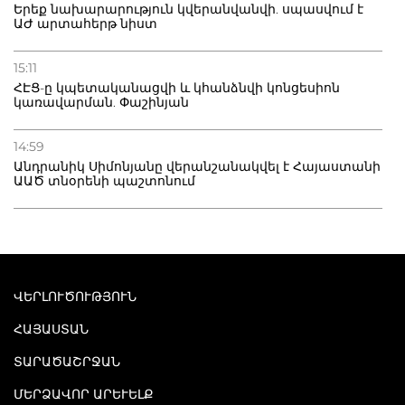
Երեք նախարարություն կվերանվանվի. սպասվում է
ԱԺ արտահերթ նիստ
15:11
ՀԷՑ-ը կպետականացվի և կհանձնվի կոնցեսիոն
կառավարման. Փաշինյան
14:59
Անդրանիկ Սիմոնյանը վերանշանակվել է Հայաստանի
ԱԱԾ տնօրենի պաշտոնում
ՎԵՐԼՈՒԾՈՒԹՅՈՒՆ
ՀԱՅԱՍՏԱՆ
ՏԱՐԱԾԱՇՐՋԱՆ
ՄԵՐՁԱՎՈՐ ԱՐԵՒԵԼՔ