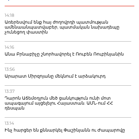
22.07.2026
Ուկրաինան հարվածել է Wildberries-ի պահեստներին,
14:18
տուժածներ կան
Առերեսվում ենք հայ ժողովրդի պատմության
ամենաանպատվաբեր, պատմական նախադեպը
չունեցող փաստին
21.07.2026
Դատվածություն ունեցող միգրանտներին կարգելվի
բնակվել Ռուսաստանում
14:16
Անա Բրնաբիչը շնորհավորել է Ռուբեն Ռուբինյանին
20.07.2026
Բաքվի բանտից գեներալ Մանուկյանը դիմել է
13:56
Փաշինյանին
Արարատ Միրզոյանը մեկնում է արձակուրդ
13:37
Դարոն Աճեմօղլուն մեծ ցանկություն ունի մոտ
ապագայում այցելելու Հայաստան. ԱՄՆ-ում ՀՀ
դեսպան
13:14
Ինչ հարցեր են քննարկել Փաշինյանն ու Ժապարովը