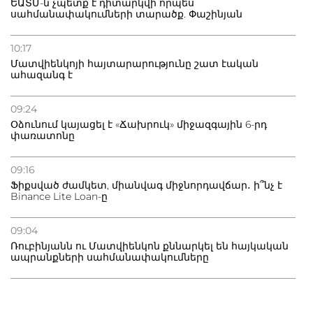
ԵԱՏՄ-ն չպետք է դիտարկվի որպես
սահմանափակումների տարածք. Փաշինյան
10:17
Մատվիենկոյի հայտարարությունը շատ էական
ահազանգ է
09:24
Օձունում կայացել է «Ճախրուկ» միջազգային 6-րդ
փառատոնը
09:16
Ֆիքսված ժամկետ, միանվագ միջնորդավճար․ ի՞նչ է
Binance Lite Loan-ը
09:04
Ռուբինյանն ու Մատվիենկոն քննարկել են հայկական
ապրանքների սահմանափակումները