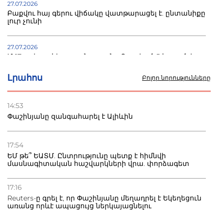
27.07.2026
Բաքվու հայ գերու վիճակը վատթարացել է. ընտանիքը
լուր չունի
27.07.2026
Մ-17 աշխարհի առաջնությունը Բաքվում. 5 հայ ըմբիշ
սկսում է պայքարը
Լրահոս
Բոլոր նորությունները
22.07.2026
Ուկրաինան հարվածել է Wildberries-ի պահեստներին,
14:53
տուժածներ կան
Փաշինյանը զանգահարել է Ալիևին
21.07.2026
Դատվածություն ունեցող միգրանտներին կարգելվի
17:54
բնակվել Ռուսաստանում
ԵՄ թե՞ ԵԱՏՄ. Ընտրությունը պետք է հիմնվի
մասնագիտական հաշվարկների վրա. փորձագետ
20.07.2026
Բաքվի բանտից գեներալ Մանուկյանը դիմել է
17:16
Փաշինյանին
Reuters-ը գրել է, որ Փաշինյանը մեղադրել է Եկեղեցուն
առանց որևէ ապացույց ներկայացնելու