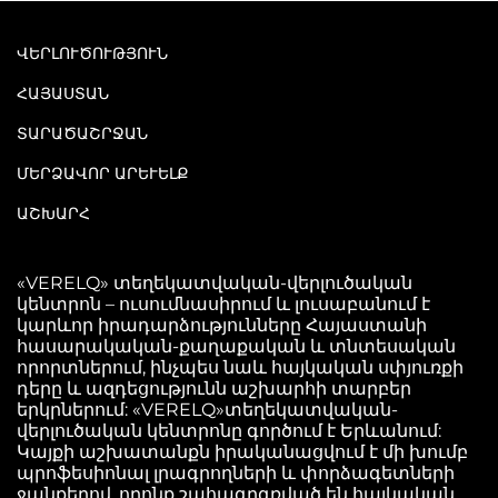
ՎԵՐԼՈՒԾՈՒԹՅՈՒՆ
ՀԱՅԱՍՏԱՆ
ՏԱՐԱԾԱՇՐՋԱՆ
ՄԵՐՁԱՎՈՐ ԱՐԵՒԵԼՔ
ԱՇԽԱՐՀ
«VERELQ» տեղեկատվական-վերլուծական
կենտրոն – ուսումնասիրում և լուսաբանում է
կարևոր իրադարձությունները Հայաստանի
հասարակական-քաղաքական և տնտեսական
որորտներում, ինչպես նաև հայկական սփյուռքի
դերը և ազդեցությունն աշխարհի տարբեր
երկրներում: «VERELQ»տեղեկատվական-
վերլուծական կենտրոնը գործում է Երևանում:
Կայքի աշխատանքն իրականացվում է մի խումբ
պրոֆեսիոնալ լրագրողների և փորձագետների
ջանքերով, որոնք շահագրգռված են հայկական