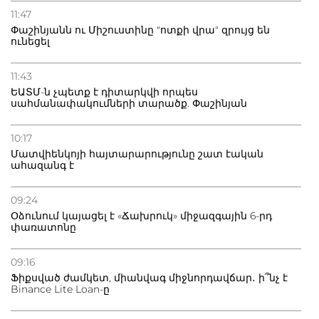
11:47
Փաշինյանն ու Միշուստինը "ոտքի վրա" զրույց են
ունեցել
11:43
ԵԱՏՄ-ն չպետք է դիտարկվի որպես
սահմանափակումների տարածք. Փաշինյան
10:17
Մատվիենկոյի հայտարարությունը շատ էական
ահազանգ է
09:24
Օձունում կայացել է «Ճախրուկ» միջազգային 6-րդ
փառատոնը
09:16
Ֆիքսված ժամկետ, միանվագ միջնորդավճար․ ի՞նչ է
Binance Lite Loan-ը