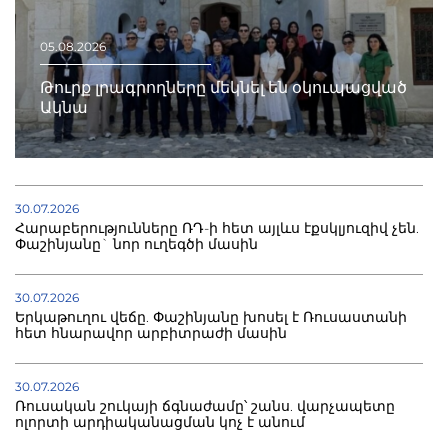
05.08.2026
Թուրք լրագրողները մեկնել են օկուպացված
Ակնա
30.07.2026
Հարաբերությունները ՌԴ-ի հետ այլևս էքսկլյուզիվ չեն.
Փաշինյանը` նոր ուղեգծի մասին
30.07.2026
Երկաթուղու վեճը. Փաշինյանը խոսել է Ռուսաստանի
հետ հնարավոր արբիտրաժի մասին
30.07.2026
Ռուսական շուկայի ճգնաժամը՝ շանս. վարչապետը
ոլորտի արդիականացման կոչ է անում