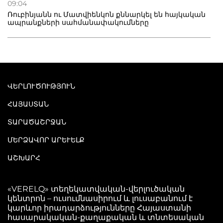
09:04
Ռուբինյանն ու Մատվիենկոն քննարկել են հայկական
ապրանքների սահմանափակումները
ՎԵՐԼՈՒԾՈՒԹՅՈՒՆ
ՀԱՅԱՍՏԱՆ
ՏԱՐԱԾԱՇՐՋԱՆ
ՄԵՐՁԱՎՈՐ ԱՐԵՒԵԼՔ
ԱՇԽԱՐՀ
«VERELQ» տեղեկատվական-վերլուծական
կենտրոն – ուսումնասիրում և լուսաբանում է
կարևոր իրադարձությունները Հայաստանի
հասարակական-քաղաքական և տնտեսական