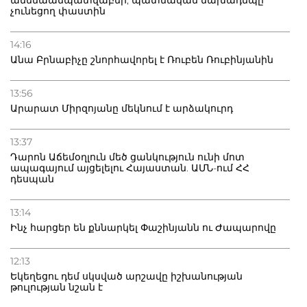
ամենաանպատվաբեր, պատմական նախադեպը
չունեցող փաստին
14:16
Անա Բրնաբիչը շնորհավորել է Ռուբեն Ռուբինյանին
13:56
Արարատ Միրզոյանը մեկնում է արձակուրդ
13:37
Դարոն Աճեմօղլուն մեծ ցանկություն ունի մոտ
ապագայում այցելելու Հայաստան. ԱՄՆ-ում ՀՀ
դեսպան
13:14
Ինչ հարցեր են քննարկել Փաշինյանն ու Ժապարովը
12:13
Եկեղեցու դեմ սկսված արշավը իշխանության
թուլության նշան է