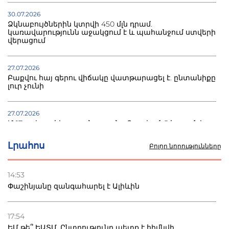
30.07.2026
Ձկնաբույծներին կտրվի 450 մլն դրամ.
կառավարությունն աջակցում է և պահանջում ստվերի
վերացում
27.07.2026
Բաքվու հայ գերու վիճակը վատթարացել է. ընտանիքը
լուր չունի
27.07.2026
Մ-17 աշխարհի առաջնությունը Բաքվում. 5 հայ ըմբիշ
սկսում է պայքարը
Լրահոս
Բոլոր նորությունները
22.07.2026
Ուկրաինան հարվածել է Wildberries-ի պահեստներին,
14:53
տուժածներ կան
Փաշինյանը զանգահարել է Ալիևին
21.07.2026
Դատվածություն ունեցող միգրանտներին կարգելվի
17:54
բնակվել Ռուսաստանում
ԵՄ թե՞ ԵԱՏՄ. Ընտրությունը պետք է հիմնվի