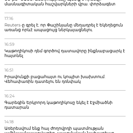
մասնագիտական հաշվարկների վրա. փորձագետ
20.07.2026
Բաքվի բանտից գեներալ Մանուկյանը դիմել է
17:16
Փաշինյանին
Reuters-ը գրել է, որ Փաշինյանը մեղադրել է Եկեղեցուն
առանց որևէ ապացույց ներկայացնելու
16:59
Կաթողիկոսի դեմ գործով դատավորը ինքնաբացարկ է
հայտնել
16:51
Իրավունքի բացահայտ ու կոպիտ խախտում.
Վեհափառին դատելու են դռնփակ
16:24
Գարեգին Երկրորդ կաթողիկոսը եկել է Էջմիածնի
դատարան
14:18
Առերեսվում ենք հայ ժողովրդի պատմության