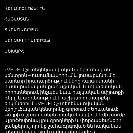
ՎԵՐԼՈՒԾՈՒԹՅՈՒՆ
ՀԱՅԱՍՏԱՆ
ՏԱՐԱԾԱՇՐՋԱՆ
ՄԵՐՁԱՎՈՐ ԱՐԵՒԵԼՔ
ԱՇԽԱՐՀ
«VERELQ» տեղեկատվական-վերլուծական
կենտրոն – ուսումնասիրում և լուսաբանում է
կարևոր իրադարձությունները Հայաստանի
հասարակական-քաղաքական և տնտեսական
որորտներում, ինչպես նաև հայկական սփյուռքի
դերը և ազդեցությունն աշխարհի տարբեր
երկրներում: «VERELQ»տեղեկատվական-
վերլուծական կենտրոնը գործում է Երևանում:
Կայքի աշխատանքն իրականացվում է մի խումբ
պրոֆեսիոնալ լրագրողների և փորձագետների
ջանքերով, որոնք շահագրգռված են հայկական
պետականության ամրապնդմամբ և