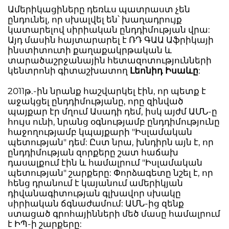
Ամերիկացիները դեռևս պատրաստ չեն
ընդունել, որ սխալվել են՝ խաղադրույք
կատարելով սիրիական ընդդիմության վրա:
Այդ մասին հայտարարել է ՌԴ ԳԱԱ Աֆրիկայի
ինստիտուտի քաղաքակրթական և
տարածաշրջանային հետազոտությունների
կենտրոնի գիտաշխատող
Լեոնիդ Իսաևը
:
2011թ.-ին նրանք հաշվարկել էին, որ պետք է
աջակցել ընդդիմությանը, որը զինված
պայքար էր մղում Ասադի դեմ, իսկ այժմ ԱՄՆ-ը
հույս ունի, նրանց օգնությամբ ընդդիմությունը
հաջողությամբ կպայքարի "Իսլամական
պետության" դեմ: Ըստ նրա, խնդիրն այն է, որ
ընդդիմության զորքերը շատ հաճախ
դասալքում էին և համալրում "Իսլամական
պետության" շարքերը: Փորձագետը նշել է, որ
հենց դրանում է կայանում ամերիկյան
դիվանագիտության գլխավոր սխակը
սիրիական ճգնաժամում: ԱՄՆ-ից զենք
ստացած գրոհայինների մեծ մասը համալրում
է ԻՊ-ի շարքերը: