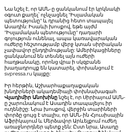
Նա նշել է, որ ԱՄՆ-ը ցանկանում էր կրկնակի
օգուտ քաղել՝ ոչնչացնել "Իսլամական
պետությունը" և դրանից հետո տապալել
Ասադին: Իսաևի խոսքով, եթե այժմ
"Իսլամական պետությունը" դադարի
գոյություն ունենալ, ապա կառավարական
ուժերը հեշտությամբ վերջ կտան սիրիական
չափավոր ընդդիմությանը: Ամերիկացիները
ցանկանում են տեսնել այն ուժերի
հաղթանակը, որոնց վրա ի սկզբանե
խաղադրույք են կատարել, փոխանցում է
svpressa.ru կայքը:
Իր հերթին, Աշխարհաքաղաքական
խնդիրների ակադեմիայի փոխնախագահ
Վլադիմիր Անոխինը
նշել է, որ Սիրիայում ԱՄՆ-
ը շարունակում է Ասադին տապալելու իր
ուղենիշը: Նրա խոսքով, վերջին տարիների
փորձը ցույց է տալիս, որ ԱՄՆ-ին Հյուսիսային
Աֆրիկայում և Մերձավոր Արևելքում ուժեղ
առաջնորդներ պետք չեն: Ըստ նրա, Ասադը