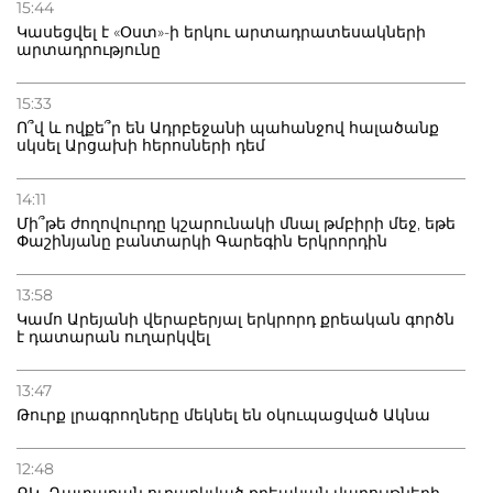
15:44
Կասեցվել է «Օստ»-ի երկու արտադրատեսակների
արտադրությունը
15:33
Ո՞վ և ովքե՞ր են Ադրբեջանի պահանջով հալածանք
սկսել Արցախի հերոսների դեմ
14:11
Մի՞թե ժողովուրդը կշարունակի մնալ թմբիրի մեջ, եթե
Փաշինյանը բանտարկի Գարեգին Երկրորդին
13:58
Կամո Արեյանի վերաբերյալ երկրորդ քրեական գործն
է դատարան ուղարկվել
13:47
Թուրք լրագրողները մեկնել են օկուպացված Ակնա
12:48
ՔԿ․ Դատարան ուղարկված քրեական վարույթների