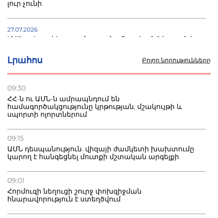
լուր չունի
27.07.2026
Մ-17 աշխարհի առաջնությունը Բաքվում. 5 հայ ըմբիշ
սկսում է պայքարը
Լրահոս
Բոլոր նորությունները
22.07.2026
Ուկրաինան հարվածել է Wildberries-ի պահեստներին,
09:30
տուժածներ կան
ՀՀ-ն ու ԱՄՆ-ն ամրապնդում են
համագործակցությունը կրթության, մշակույթի և
սպորտի ոլորտներում
21.07.2026
Դատվածություն ունեցող միգրանտներին կարգելվի
բնակվել Ռուսաստանում
09:15
ԱՄՆ դեսպանություն. վիզայի ժամկետի խախտումը
կարող է հանգեցնել մուտքի մշտական արգելքի
20.07.2026
Բաքվի բանտից գեներալ Մանուկյանը դիմել է
Փաշինյանին
09:01
Հորմուզի նեղուցի շուրջ փոխզիջման
հնարավորություն է ստեղծվում