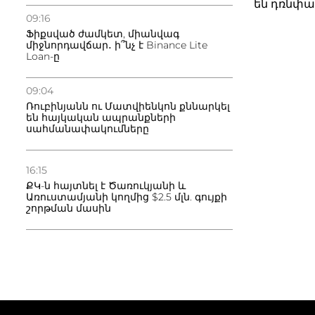
են դռնփա
09:16
Ֆիքսված ժամկետ, միանվագ
միջնորդավճար․ ի՞նչ է Binance Lite
Loan-ը
09:04
Ռուբինյանն ու Մատվիենկոն քննարկել
են հայկական ապրանքների
սահմանափակումները
16:15
ՔԿ-ն հայտնել է Ծառուկյանի և
Առուստամյանի կողմից $2.5 մլն. գույքի
շորթման մասին