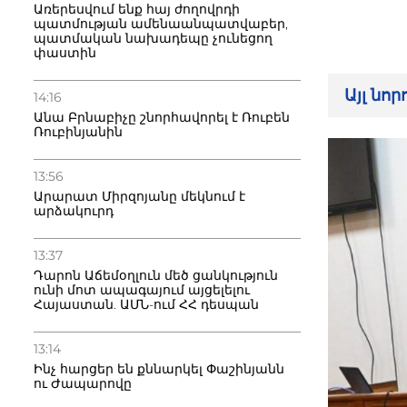
Առերեսվում ենք հայ ժողովրդի
պատմության ամենաանպատվաբեր,
պատմական նախադեպը չունեցող
փաստին
Այլ նո
14:16
Անա Բրնաբիչը շնորհավորել է Ռուբեն
Ռուբինյանին
13:56
Արարատ Միրզոյանը մեկնում է
արձակուրդ
13:37
Դարոն Աճեմօղլուն մեծ ցանկություն
ունի մոտ ապագայում այցելելու
Հայաստան. ԱՄՆ-ում ՀՀ դեսպան
13:14
Ինչ հարցեր են քննարկել Փաշինյանն
ու Ժապարովը