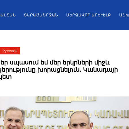
ՅԱՍՏԱՆ
ՏԱՐԱԾԱՇՐՋԱՆ
ՄԵՐՁԱՎՈՐ ԱՐԵՒԵԼՔ
ԱՇԽ
Русский
եր սպասում եմ մեր երկրների միջև
կերությունը խորացնելուն. Կանադայի
պետ