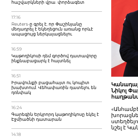
հաշվարկների վրա. փորձագետ
17:16
Reuters-ը գրել է, որ Փաշինյանը
մեղադրել է Եկեղեցուն առանց որևէ
ապացույց ներկայացնելու
16:59
Կաթողիկոսի դեմ գործով դատավորը
ինքնաբացարկ է հայտնել
16:51
Իրավունքի բացահայտ ու կոպիտ
Կանադայ
խախտում. Վեհափառին դատելու են
Նիկոլ Փ
դռնփակ
հաղթանա
16:24
«Անհամբե
Գարեգին Երկրորդ կաթողիկոսը եկել է
խորացնել
Էջմիածնի դատարան
ստեղծելո
նշել է Կ
14:18