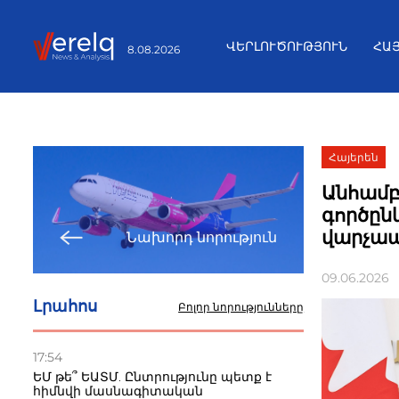
ՎԵՐԼՈՒԾՈՒԹՅՈՒՆ
ՀԱ
8.08.2026
Հայերեն
Անհամբ
գործըն
վարչա
Նախորդ նորություն
09.06.2026
Լրահոս
Բոլոր նորությունները
17:54
ԵՄ թե՞ ԵԱՏՄ. Ընտրությունը պետք է
հիմնվի մասնագիտական