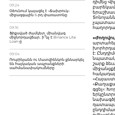
դիմեց Վի
09:24
բարեկամ
Օձունում կայացել է «Ճախրուկ»
երաշխավո
միջազգային 6-րդ փառատոնը
Տոնոյանն
չպատասխա
հաղորդագ
09:16
Ֆիքսված ժամկետ, միանվագ
միջնորդավճար․ ի՞նչ է Binance Lite
«Ժողովու
Loan-ը
արտահեր
խորհրդա
է: Ընդդ
09:04
նպատակը
Ռուբինյանն ու Մատվիենկոն քննարկել
շարք ձեւ
են հայկական ապրանքների
սահմանափակումները
միջանցքի
հակադարձ
«Հայաստ
«Քաղաքա
գցել»: 
երկընտրա
նախագծի
դատապար
ընդդիմադ
քվեարկել