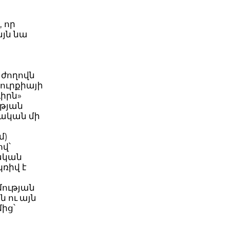
 որ
այն նա
 ժողովն
ուրքիայի
իրն»
ւթյան
ական մի
մ)
ով՝
ական
ռիվ է
իմության
 ու այն
ից՝
ի