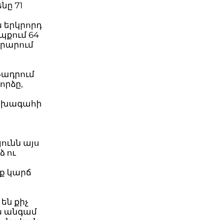
նը 71
ն երկրորդ
պքում 64
արարում
թադրում
որձը,
նախագահի
ունն այս
ձ ու
ք կարճ
են քիչ
յս անգամ