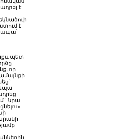
րոնական
ադրել է
եկնածուի
ատում է
 ապա՝
այնքապետ
ործը
ք, որ
ամայնքի
նեց`
 Ապա
ադրեց
մ` նրա
ցնելու»
նի
արանի
թյամբ
կաններին