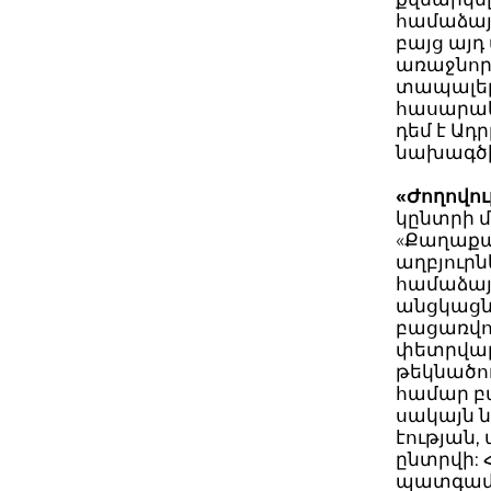
համաձայն
բայց այ
առաջնոր
տապալել 
հասարակո
դեմ է Ա
նախագծի
«Ժողովու
կընտրի 
«Քաղաքա
աղբյուրն
համաձայն
անցկացն
բացառվու
փետրվարի
թեկնածո
համար բա
սակայն ն
էության,
ընտրվի:
պատգամա