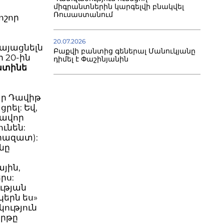
միգրանտներին կարգելվի բնակվել
Ռուսաստանում
ոշոր
20.07.2026
այացնելն
Բաքվի բանտից գեներալ Մանուկյանը
ի 20-ին
դիմել է Փաշինյանին
ստինե
ր Դավիթ
րել: Եվ,
մավոր
ւնեն:
արազատ):
անը
ային,
րս:
ության
կերն ես»
կություն
երթը