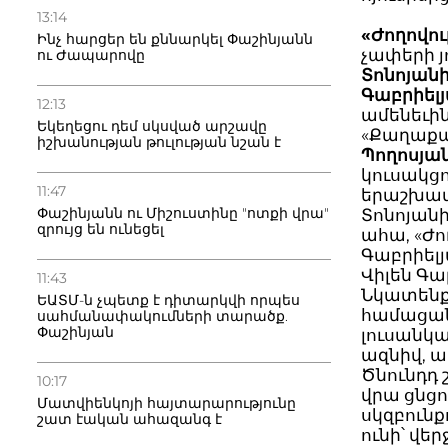
13:14
«Ժողովու
Ինչ հարցեր են քննարկել Փաշինյանն
չափերի 
ու Ժապարովը
Տոնոյան
Գաբրիել
12:13
ամենեւին
Եկեղեցու դեմ սկսված արշավը
«Քաղաք
իշխանության թուլության նշան է
Պողոսյա
կուսակց
11:47
երաշխավ
Փաշինյանն ու Միշուստինը "ոտքի վրա"
Տոնոյանի
զրույց են ունեցել
ահա, «Ժ
Գաբրիելյ
Վիլեն Գա
11:43
Նկատենք՝
ԵԱՏՄ-ն չպետք է դիտարկվի որպես
համացանց
սահմանափակումների տարածք.
Փաշինյան
լուսանկար
ազնիվ, 
Ծնունդդ 
10:17
վրա ցնցո
Մատվիենկոյի հայտարարությունը
սկզբունք
շատ էական ահազանգ է
ունի՝ վե