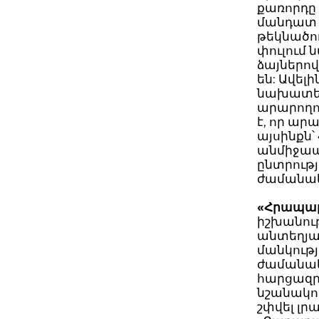
քառորդը 
մանդատ ո
թեկնածու
փուլում 
ձայներո
են: Ավել
նախատես
արարողու
է, որ ար
այսինքն
անմիջապ
ընտրությ
ժամանա
«Հրապա
իշխանութ
անտեղյակ
մանկութ
ժամանակ 
հարցազրո
նշանակող
շփվել լր