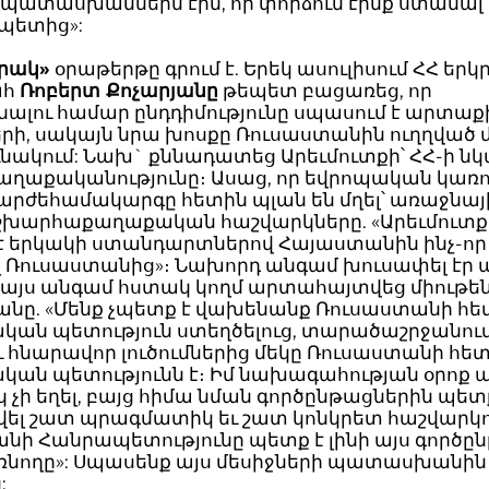
 պատասխաններն էին, որ փորձում էինք ստանալ
պետից»:
րակ»
օրաթերթը գրում է. Երեկ ասուլիսում ՀՀ երկ
ահ
Ռոբերտ Քոչարյանը
թեպետ բացառեց, որ
ալու համար ընդդիմությունը սպասում է արտաք
րի, սակայն նրա խոսքը Ռուսաստանին ուղղված 
ւնակում: Նախ` քննադատեց Արեւմուտքի՝ ՀՀ-ի 
աղաքականությունը։ Ասաց, որ եվրոպական կառո
 արժեհամակարգը հետին պլան են մղել՝ առաջնայ
աշխարհաքաղաքական հաշվարկները. «Արեւմուտք
 է երկակի ստանդարտներով Հայաստանին ինչ-որ
լ Ռուսաստանից»։ Նախորդ անգամ խուսափել էր 
, այս անգամ հստակ կողմ արտահայտվեց միութ
անը. «Մենք չպետք է վախենանք Ռուսաստանի հե
ական պետություն ստեղծելուց, տարածաշրջանում
 հնարավոր լուծումներից մեկը Ռուսաստանի հե
կան պետությունն է։ Իմ նախագահության օրոք 
չի եղել, բայց հիմա նման գործընթացներին պետ
վել շատ պրագմատիկ եւ շատ կոնկրետ հաշվարկով
նի Հանրապետությունը պետք է լինի այս գործը
նողը»: Սպասենք այս մեսիջների պատասխանին
: