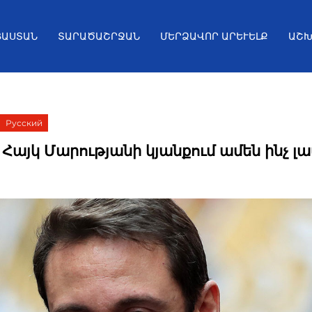
ՅԱՍՏԱՆ
ՏԱՐԱԾԱՇՐՋԱՆ
ՄԵՐՁԱՎՈՐ ԱՐԵՒԵԼՔ
ԱՇԽ
Русский
 Հայկ Մարությանի կյանքում ամեն ինչ լա