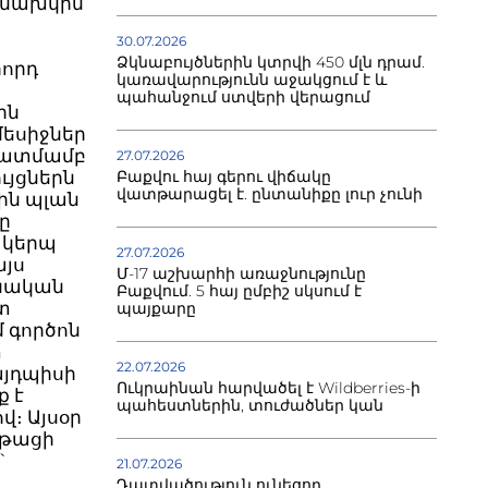
 նախկին
30.07.2026
Ձկնաբույծներին կտրվի 450 մլն դրամ.
րորդ
կառավարությունն աջակցում է և
պահանջում ստվերի վերացում
ին
մեսիջներ
նկատմամբ
27.07.2026
Բաքվու հայ գերու վիճակը
ւյցներն
վատթարացել է. ընտանիքը լուր չունի
ին պլան
ը
 կերպ
27.07.2026
այս
Մ-17 աշխարհի առաջնությունը
ենական
Բաքվում. 5 հայ ըմբիշ սկսում է
տ
պայքարը
 գործոն
տ
22.07.2026
այդպիսի
Ուկրաինան հարվածել է Wildberries-ի
ք է
պահեստներին, տուժածներ կան
։ Այսօր
նթացի
`
21.07.2026
Դատվածություն ունեցող