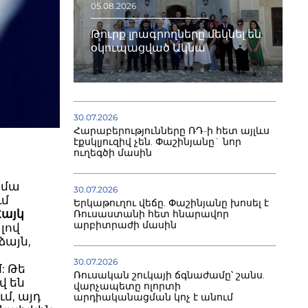
05.08.2026
Թուրք լրագրողները մեկնել են
օկուպացված Ակնա
30.07.2026
Հարաբերությունները ՌԴ-ի հետ այլևս
էքսկլյուզիվ չեն. Փաշինյանը` նոր
ուղեգծի մասին
հիմա
30.07.2026
ւմ
Երկաթուղու վեճը. Փաշինյանը խոսել է
Հայկ
Ռուսաստանի հետ հնարավոր
արբիտրաժի մասին
լով
ձայն,
30.07.2026
: Թե
Ռուսական շուկայի ճգնաժամը՝ շանս.
վ են
վարչապետը ոլորտի
մ, այդ
արդիականացման կոչ է անում