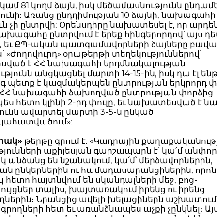
կամ 81 կողմ ձայն, իսկ մեծամասնությունն ընդամե
ւնի: Առանց ընդդիմության 10 ձայնի, նախագահի
ն չի ընտրվի: Օրենսդիրը նախատեսել է, որ արդե
նախագահը ընտրվում է երեք հինգերորդով՝ այս դե
վ, եւ ՔՊ-ական պատգամավորների ձայները բավ
ին՝ «Ժողովուրդ» օրաթերթի տեղեկություններով՝
ված է ՀՀ նախագահի երդմնակալության
թյունն անցկացնել մարտի 14-15-ին, իսկ դա էլ են
ագ պետք է կազմակերպեն ընտրության երկրորդ փ
՝ ՀՀ նախագահի ձախողված ընտրության փորձից
ես հետո կլինի 2-րդ փուլը, եւ նախատեսված է 
ունն ավարտել մարտի 3-5-ն ընկած
կահատվածում»:
րակ»
թերթը գրում է. «Կադրային քաղաքականությ
յունների աքիլեսյան գարշապարն է՝ կա՛մ անփոր
 անձանց են նշանակում, կա՛մ՝ մերձավորներին,
յան ընկերներին ու համադասարանցիներին, որոն
հետո հայտնվում են սկանդալների մեջ, բոց-
ւյցներ տալիս, խայտառակում իրենց ու իրենց
ներին։ Նրանցից ավելի խելացիներն աշխատում 
ագրողների հետ եւ առանձնապես աչքի չընկնել։ Ա