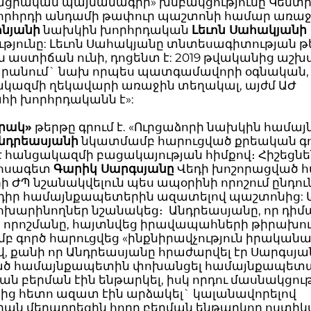
ցիական պայմանագիր» խմբակցությունը Կենտ
որհրդի անդամի թափուր պաշտոնի համար առաջ
ոնյանի
նախկին խորհրդական
Լեւոն Սահակյանի
ւթյունը: Լեւոն Սահակյանը տնտեսագիտության թ
աստիճան ունի, դոցենտ է: 2019 թվականից աշխ
րանում` նախ որպես պատգամավորի օգնական,
ազմի ղեկավարի առաջին տեղակալ, այժմ ԱԺ
ի խորհրդականն է»:
րակ»
թերթը գրում է. «Ուրցաձորի նախկին համ
նդրեասյանի
նկատմամբ հարուցված քրեական գ
է հանցակազմի բացակայության հիմքով։ Հիշեցնեն
լոսագետ
Գարիկ Սարգսյանը
Վեդի խոշորացված հ
 ԺՊ նշանակվելուն պես ապօրինի որոշում ընդու
դիր համայնքապետերին ազատելով պաշտոնից:
ոխարինողներ նշանակեց։ Անդրեասյանը, որ դիմ
 որոշմանը, հայտնվեց իրավապահների թիրախու
 գործ հարուցվեց «ինքնիրավչություն իրականա
, քանի որ Անդրեասյանը հրաժարվել էր Սարգսյա
ծ համայնքապետին փոխանցել համայնքապետ
րան բերման էին ենթարկել, իսկ որդու մասնակցու
ից հետո ազատ էին արձակել` կալանավորելով
Նրան մեղադրեցին հորը բերման ենթարկող ոստի