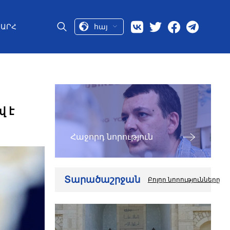
հայ
ԱՐՀ
վ է
Հաջորդ նորություն
Տարածաշրջան
Բոլոր նորությունները