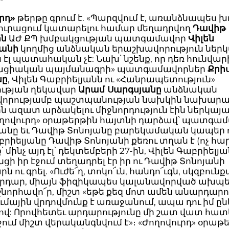
րդ»
թերթը գրում է. «Պարզվում է, առանձնապես խ
յուրացում կատարելու համար մեղադրվող
Դավիթ
ին
ԱԺ ՔՊ խմբակցության պատգամավոր
Վիլեն
յանի
կողմից անձնական երաշխավորություն ներկ
 էլ պատահական չէ: Նախ՝ նշենք, որ դեռ հունվար
ացիական պայմանագրի» պատգամավորներ
Քրի
նը
, Վիլեն Գաբրիելյանն ու «Հանրապետություն»
ության ղեկավար
Արամ Սարգսյանը
անձնական
որությամբ պաշտպանության նախկին նախարա
ն ազատ արձակելու միջնորդություն էին ներկայաց
ողովուրդ» օրաթերթին հայտնի դարձավ՝ պատգա
անը եւ Դավիթ Տոնոյանը բարեկամական կապեր ո
բրիելյանը Դավիթ Տոնոյանի քեռու տղան է (ոչ հ
 մինչ այդ էլ՝ դեկտեմբերի 27-ին, Վիլեն Գաբրիելյ
ի իր էջում տեղադրել էր իր ու Դավիթ Տոնոյանի
ն ու գրել. «Ուժե՜ղ, տոկո՜ւն, հանդո՜ւգն, սկզբունք
արդար, միայն ֆիզիկապես կալանավորված ախպե
շնորհավո՜ր, միշտ «եթե քեզ մոտ ամեն անարդար
ւմային վրդովմունք է առաջանում, ապա դու իմ ըն
ով: Որովհետեւ արդարությունը մի շատ վատ հատ
րջում միշտ վերականգնվում է»։ «Ժողովուրդ» օրաթ