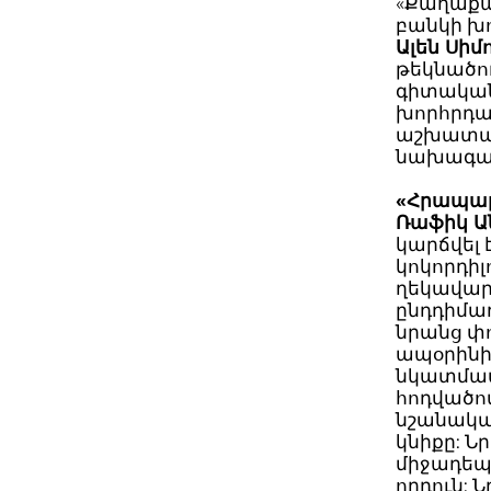
«Քաղաքա
բանկի խ
Ալեն Սիմ
թեկնածո
գիտական 
խորհրդա
աշխատակ
նախագահ
«Հրապա
Ռաֆիկ Ա
կարճվել 
կոկորդի
ղեկավարի
ընդդիմա
նրանց փ
ապօրինի
նկատմամբ
հոդվածով
նշանակա
կնիքը: Ն
միջադեպ
որդուն: 