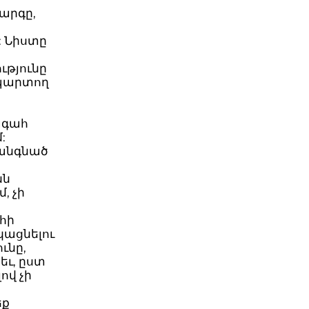
արգը,
: Նիստը
ւթյունը
ապարտող
ագահ
:
անգնած
նն
, չի
ահի
կացնելու
ւնը,
եւ, ըստ
ով չի
եք