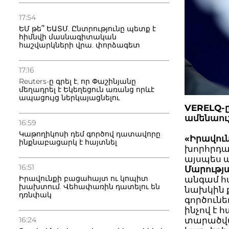
17:54
ԵՄ թե՞ ԵԱՏՄ. Ընտրությունը պետք է
հիմնվի մասնագիտական
հաշվարկների վրա. փորձագետ
17:16
Reuters-ը գրել է, որ Փաշինյանը
մեղադրել է Եկեղեցուն առանց որևէ
ապացույց ներկայացնելու
VERELQ-ը
ամենաու
16:59
Կաթողիկոսի դեմ գործով դատավորը
«Իրավու
ինքնաբացարկ է հայտնել
խորհրդակ
այսպես
16:51
Մարությ
Իրավունքի բացահայտ ու կոպիտ
անգամ հա
խախտում. Վեհափառին դատելու են
նախկին 
դռնփակ
գործունե
ինչով է 
16:24
տարածվա