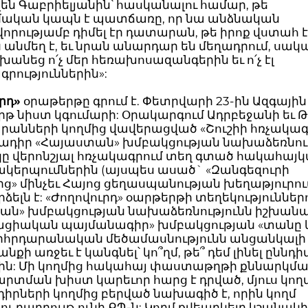
լեն Գաբրիելյանին՝ հասկանալու համար, թե
ական կապն է պատճառը, որ նա անձնական
րությամբ դիմել էր դատարան, թե իրոք վստահ է,
 անմեղ է, եւ նրան անարդար են մեղադրում, սակ
նեց ո՛չ մեր հեռախոսազանգերին եւ ո՛չ էլ
րություններին»:
րդ»
օրաթերթը գրում է. Փետրվարի 23-ին Ազգային
թ նիստ կգումարի: Օրակարգում Ադրբեջանի եւ Թ
րանների կողմից վավերացված «Շուշիի հռչակագ
իմադիր «Հայաստան» խմբակցության նախաձեռնո
 վերոնշյալ հռչակագրում տեղ գտած հակահայկ
ակերպումներին (այսպես ասած` «Զանգեզուրի
ց» մինչեւ Հայոց ցեղասպանության խեղաթյուրու
ելն է: «Ժողովուրդ» օարթերթի տեղեկություններ
ան» խմբակցության նախաձեռնությունն իշխան
ցիական պայմանագիր» խմբակցության «տանը կ
Խորհրդարանական մեծամասնությունն անցանկալի
նքի առջեւ է կանգնել՝ կո՞ղմ, թե՞ դեմ լինել ըննդ
ն: Մի կողմից հակահայ փաստաթղթի քննարկման
տման խիստ կարեւոր հարց է դրված, մյուս կողմ
իրների կողմից բերված նախագիծ է, որին կողմ
ու բարդույթ ունի ՔՊ-ն: Կողմ քվեարկելը կշանակ