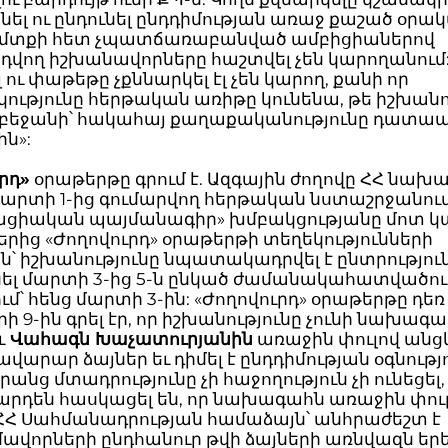
ել ու ընդունել ընդդիմության առաջ քաշած օրակ
դ մտքի հետ չպատճառաբանված ամբիցիաներով
դվող իշխանավորները հաշտվել չեն կարողանում
ու փաթեթը չքննարկել էլ չեն կարող, քանի որ
ւթյունը հերթական առիթը կունենա, թե իշխանո
դրբեջանի՝ հակահայ քաղաքականությունը դատ
ն»:
րդ»
օրաթերթը գրում է. Ազգային ժողովը ՀՀ նախ
մարտի 1-ից գումարվող հերթական նստաշրջանում
ցիական պայմանագիր» խմբակցությանը մոտ կ
երից «Ժողովուրդ» օրաթերթի տեղեկությունների
՝ իշխանությունը նպատակադրվել է ընտրությու
ել մարտի 3-ից 5-ն ընկած ժամանակահատվածում
մ՝ հենց մարտի 3-ին: «Ժողովուրդ» օրաթերթը դեռ
 9-ին գրել էր, որ իշխանությունը չունի նախագ
ւ
Վահագն Խաչատուրյանին
առաջին փուլով անց
վարար ձայներ եւ դիմել է ընդդիմության օգնությո
րանց մտադրությունը չի հաջողություն չի ունեցել, 
 արդեն հասկացել են, որ նախագահն առաջին փուլ
 ՀՀ Սահմանադրության համաձայն՝ անհրաժեշտ է
վորների ընդհանուր թվի ձայների առնվազն եր