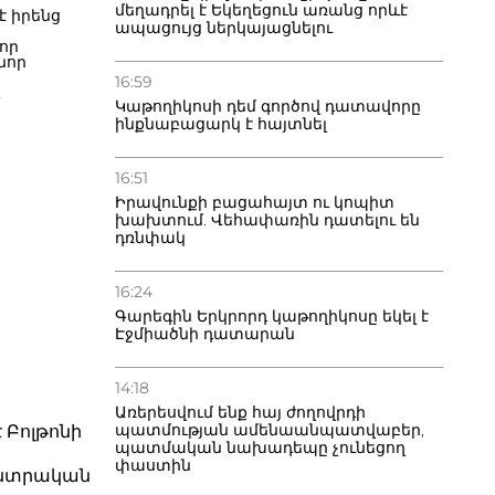
մեղադրել է Եկեղեցուն առանց որևէ
է իրենց
ապացույց ներկայացնելու
տ
 որ
նոր
ի
16:59
Կաթողիկոսի դեմ գործով դատավորը
պահովում
ինքնաբացարկ է հայտնել
ի
մ
16:51
րի
Իրավունքի բացահայտ ու կոպիտ
 իր
խախտում. Վեհափառին դատելու են
 բազմաթիվ
դռնփակ
աջացնում և
ի ներսում
ված
16:24
աքական և
ք
Գարեգին Երկրորդ կաթողիկոսը եկել է
ր
Էջմիածնի դատարան
 շիտակ
խալների և
 կարող են
այաստանի
14:18
 ապագայի
Առերեսվում ենք հայ ժողովրդի
ՀԿ-ն
պատմության ամենաանպատվաբեր,
 Բոլթոնի
իրենց
պատմական նախադեպը չունեցող
թյուն,
տենք և
փաստին
նտրական
, պատրաստ