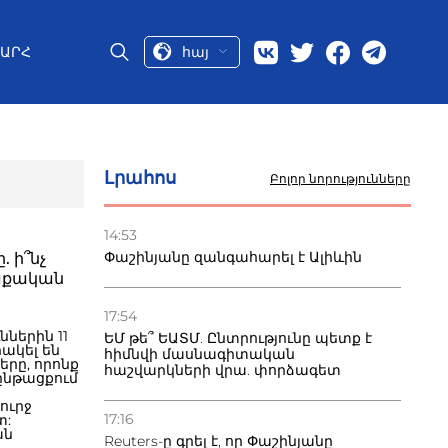
հայ
ԱՐՀ
Լրահոս
Բոլոր նորությունները
14:53
Փաշինյանը զանգահարել է Ալիևին
 ի՞նչ
աքական
17:54
ներին 11
ԵՄ թե՞ ԵԱՏՄ. Ընտրությունը պետք է
ակել են
հիմնվի մասնագիտական
րը, որոնք
հաշվարկների վրա. փորձագետ
ընթացքում
ուրջ
17:16
տ:
ան
Reuters-ը գրել է, որ Փաշինյանը