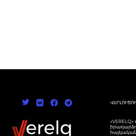
ՎԵՐԼՈՒԾՈ
«VERELQ»
իրադարձո
հայկական