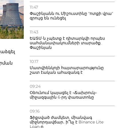
ս խնդրի
ներ է
11:47
ն եւ նոր
Փաշինյանն ու Միշուստինը "ոտքի վրա"
ի՝ դեպի ՀՀ
զրույց են ունեցել
ւն
լիության
րիտ
ի
11:43
ծ է, որ
ԵԱՏՄ-ն չպետք է դիտարկվի որպես
 որեւէ
սահմանափակումների տարածք.
ր է միայն
Փաշինյան
ք կողմի
րաձգել
մբ,
 հարցի
ակ չի
10:17
րման
ունված:
Մատվիենկոյի հայտարարությունը
ն
լերը
շատ էական ահազանգ է
րացիական,
ւններ
09:24
ղորդելուն․
ան
Օձունում կայացել է «Ճախրուկ»
իմքում
միջազգային 6-րդ փառատոնը
աստանի
ն
09:16
ան անձի
Ֆիքսված ժամկետ, միանվագ
միջնորդավճար․ ի՞նչ է Binance Lite
անի
Loan-ը