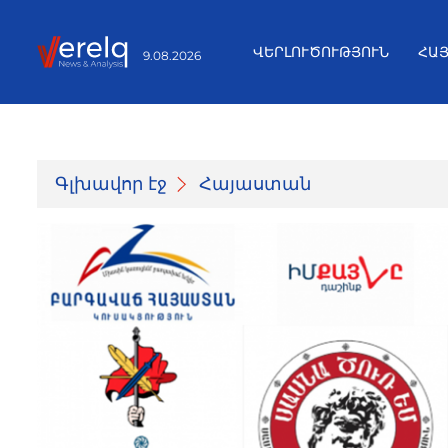
ՎԵՐԼՈՒԾՈՒԹՅՈՒՆ
ՀԱ
9.08.2026
Գլխավոր էջ
Հայաստան