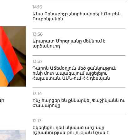
 քայլը»
14:16
 հինգ
թյունը
Անա Բրնաբիչը շնորհավորել է Ռուբեն
ն
Ռուբինյանին
լուն,
քային
ւ Արցախի
13:56
ության
Արարատ Միրզոյանը մեկնում է
որոշման
արձակուրդ
չումը,
ի
ն
 եւ
13:37
Դարոն Աճեմօղլուն մեծ ցանկություն
,
ունի մոտ ապագայում այցելելու
կան
Հայաստան. ԱՄՆ-ում ՀՀ դեսպան
ծախսերի
նակական
խընտրական
ստանի
13:14
սի
Ինչ հարցեր են քննարկել Փաշինյանն ու
ջնային է
Ժապարովը
նագիտական
12:13
 այլեւ
 աճը, ըստ
Եկեղեցու դեմ սկսված արշավը
ին ՀՀ
իշխանության թուլության նշան է