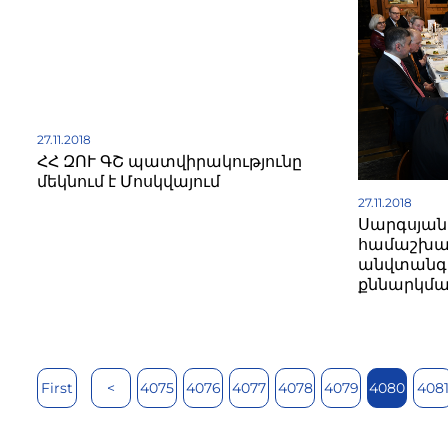
27.11.2018
ՀՀ ԶՈՒ ԳՇ պատվիրակությունը
մեկնում է Մոսկվայում
27.11.2018
Սարգսյանը
համաշխա
անվտանգո
քննարկմա
First
<
4075
4076
4077
4078
4079
4080
408