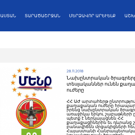
ՅԱՍՏԱՆ
ՏԱՐԱԾԱՇՐՋԱՆ
ՄԵՐՁԱՎՈՐ ԱՐԵՒԵԼՔ
ԱՇԽ
28.11.2018
Նախընտրական ծրագրերը.
տեսլականներ ունեն քաղ
ուժերը
ՀՀ ԱԺ արտահերթ ընտրություն
քաղաքական ուժերը հրապար
իրենց նախընտրական ծրագրե
առաջիկա երկու շաբաթների 
պետք է ներկայացնեն ՀՀ
քաղաքացիներին եւ դևրանց շ
բանավիճեն մրցակիցների հե
Հայաստանի Հանրապետակ