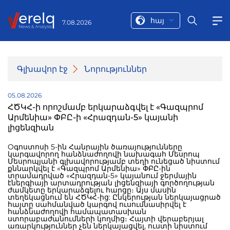
հայ
7.08.2026
Գլխավոր էջ
Նորություններ
05.08.2026
ՀԾԿՀ-ի որոշմամբ երկարաձգվել է «Գազպրոմ
Արմենիա» ՓԲԸ-ի «Հրազդան-5» կայանի
լիցենզիան
Oգոստոսի 5-ին Հանրային ծառայությունները
կարգավորող հանձնաժողովի նախագահ Մեսրոպ
Մեսրոպյանի գլխավորությամբ տեղի ունեցած նիստում
քննարկվել է «Գազպրոմ Արմենիա» ՓԲԸ-ին
տրամադրված «Հրազդան-5» կայանում ջերմային
էներգիայի արտադրության լիցենզիայի գործողության
ժամկետը երկարաձգելու հարցը։ Այս մասին
տեղեկացնում են ՀԾԿՀ-ից: Ընկերության ներկայացրած
հայտը սահմանված կարգով ուսումնասիրվել է
հանձնաժողովի համապատասխան
ստորաբաժանումների կողմից։ Հայտի վերաբերյալ
առարկություններ չեն ներկայացվել, ուստի նիստում