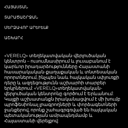
ՀԱՅԱՍՏԱՆ
ՏԱՐԱԾԱՇՐՋԱՆ
ՄԵՐՁԱՎՈՐ ԱՐԵՒԵԼՔ
ԱՇԽԱՐՀ
«VERELQ» տեղեկատվական-վերլուծական
կենտրոն – ուսումնասիրում և լուսաբանում է
կարևոր իրադարձությունները Հայաստանի
հասարակական-քաղաքական և տնտեսական
որորտներում, ինչպես նաև հայկական սփյուռքի
դերը և ազդեցությունն աշխարհի տարբեր
երկրներում: «VERELQ»տեղեկատվական-
վերլուծական կենտրոնը գործում է Երևանում:
Կայքի աշխատանքն իրականացվում է մի խումբ
պրոֆեսիոնալ լրագրողների և փորձագետների
ջանքերով, որոնք շահագրգռված են հայկական
պետականության ամրապնդմամբ և
Հայաստանի վերելքով: