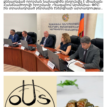
քննարկված որոշման նախագիծն ընդունվել է միաձայն։
Հանձնաժողովի որոշմամբ «Գազպրոմ Արմենիա» ՓԲԸ-
ին տրամադրված ջերմային էներգիայի արտադրության
լիցենզիայի գործողության ժամկետը երկարաձգվել է
մինչև 2027 թվականի օգոստոսի 13-ը։