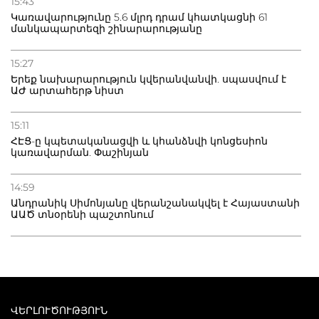
15:43
Կառավարությունը 5.6 մլրդ դրամ կհատկացնի 61
մանկապարտեզի շինարարությանը
15:27
Երեք նախարարություն կվերանվանվի. սպասվում է
ԱԺ արտահերթ նիստ
15:11
ՀԷՑ-ը կպետականացվի և կհանձնվի կոնցեսիոն
կառավարման. Փաշինյան
14:59
Անդրանիկ Սիմոնյանը վերանշանակվել է Հայաստանի
ԱԱԾ տնօրենի պաշտոնում
ՎԵՐԼՈՒԾՈՒԹՅՈՒՆ