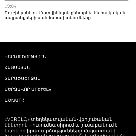
09:04
Ռուբինյանն ու Մատվիենկոն քննարկել են հայկական
ապրանքների սահմանափակումները
ՎԵՐԼՈՒԾՈՒԹՅՈՒՆ
ՀԱՅԱՍՏԱՆ
ՏԱՐԱԾԱՇՐՋԱՆ
ՄԵՐՁԱՎՈՐ ԱՐԵՒԵԼՔ
ԱՇԽԱՐՀ
«VERELQ» տեղեկատվական-վերլուծական
կենտրոն – ուսումնասիրում և լուսաբանում է
կարևոր իրադարձությունները Հայաստանի