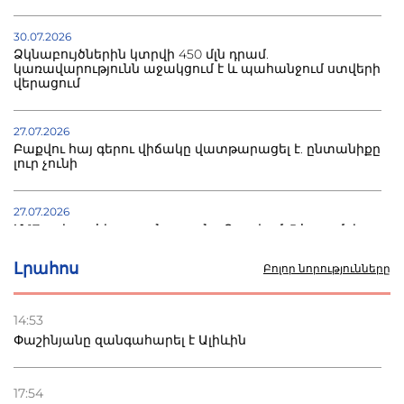
30.07.2026
Ձկնաբույծներին կտրվի 450 մլն դրամ.
կառավարությունն աջակցում է և պահանջում ստվերի
վերացում
27.07.2026
Բաքվու հայ գերու վիճակը վատթարացել է. ընտանիքը
լուր չունի
27.07.2026
Մ-17 աշխարհի առաջնությունը Բաքվում. 5 հայ ըմբիշ
սկսում է պայքարը
Լրահոս
Բոլոր նորությունները
22.07.2026
Ուկրաինան հարվածել է Wildberries-ի պահեստներին,
14:53
տուժածներ կան
Փաշինյանը զանգահարել է Ալիևին
21.07.2026
Դատվածություն ունեցող միգրանտներին կարգելվի
17:54
բնակվել Ռուսաստանում