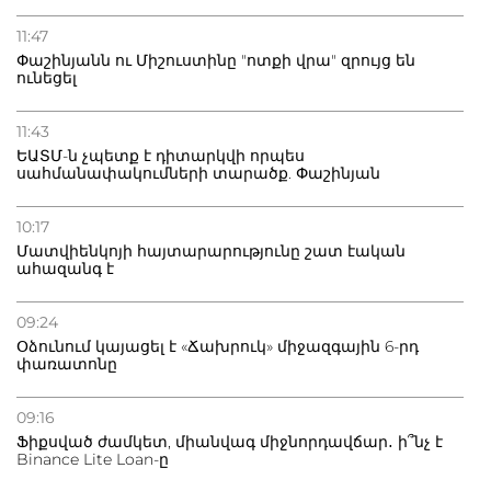
11:47
Փաշինյանն ու Միշուստինը "ոտքի վրա" զրույց են
ունեցել
11:43
ԵԱՏՄ-ն չպետք է դիտարկվի որպես
սահմանափակումների տարածք. Փաշինյան
10:17
Մատվիենկոյի հայտարարությունը շատ էական
ահազանգ է
09:24
Օձունում կայացել է «Ճախրուկ» միջազգային 6-րդ
փառատոնը
09:16
Ֆիքսված ժամկետ, միանվագ միջնորդավճար․ ի՞նչ է
Binance Lite Loan-ը