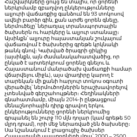
Հաշվարկները ցույց են տալիս, որ ցորենի
ներկրմամբ զբաղվող ընկերությունները
ալյուրի վաճառքից գանձում են 93 տոկոսով
ավելի բարձր գին, քան արժե ցորեն գնելը,
ներմուծելը՝ ներառյալ տրանսպորտային
ծախսերն ու հարկերը և ալյուր ստանալը։
Այսինքն՝ ալյուրը հայաստանյան շուկայում
վաճառվում է ծախսերից գրեթե կրկնակի
թանկ գնով։ Կախված ծրագրի ցիկլից
(այսինքն, այն ժամանակահատվածից, որ
ընկած է արտերկրում ցորենը գնելու և
Հայաստանում մանրածախ վաճառքի համար
վճարվելու միջև), այս վրադիրը կարող է
տարեկան մի քանի հարյուր տոկոս օգուտի
վերածվել՝ ներմուծողներին երաշխավորելով
չտեսնված գերշահույթներ։ Հեղինակների
գնահատմամբ, միայն 2014-ի ընթացքում
մենաշնորհային դիրք գրավող երկու
ընկերությունները ցորենի ներկրումից
գրպանել են շուրջ 110 մլն դոլար (կամ գրեթե 50
մլրդ դրամ), որի մեջ ներառված չեն ծախսերը։
Սա նշանակում է լրացուցիչ ծախսեր
Հայաստանի սպառողների վրա՝ 2000 – 2500