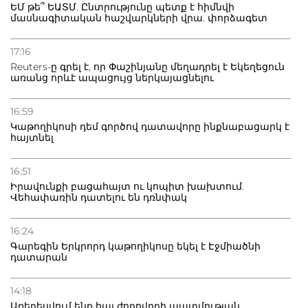
ԵՄ թե՞ ԵԱՏՄ. Ընտրությունը պետք է հիմնվի
մասնագիտական հաշվարկների վրա. փորձագետ
20.07.2026
Բաքվի բանտից գեներալ Մանուկյանը դիմել է
17:16
Փաշինյանին
Reuters-ը գրել է, որ Փաշինյանը մեղադրել է Եկեղեցուն
առանց որևէ ապացույց ներկայացնելու
16:59
Կաթողիկոսի դեմ գործով դատավորը ինքնաբացարկ է
հայտնել
16:51
Իրավունքի բացահայտ ու կոպիտ խախտում.
Վեհափառին դատելու են դռնփակ
16:24
Գարեգին Երկրորդ կաթողիկոսը եկել է Էջմիածնի
դատարան
14:18
Առերեսվում ենք հայ ժողովրդի պատմության