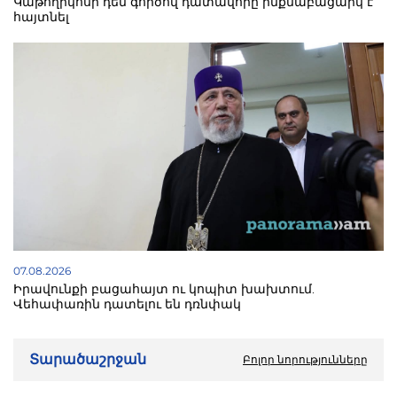
Կաթողիկոսի դեմ գործով դատավորը ինքնաբացարկ է
հայտնել
07.08.2026
Իրավունքի բացահայտ ու կոպիտ խախտում.
Վեհափառին դատելու են դռնփակ
Տարածաշրջան
Բոլոր նորությունները