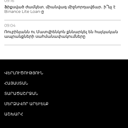
09:16
Ֆիքսված ժամկետ, միանվագ միջնորդավճար․ ի՞նչ է
Binance Lite Loan-ը
09:04
Ռուբինյանն ու Մատվիենկոն քննարկել են հայկական
ապրանքների սահմանափակումները
ՎԵՐԼՈՒԾՈՒԹՅՈՒՆ
ՀԱՅԱՍՏԱՆ
ՏԱՐԱԾԱՇՐՋԱՆ
ՄԵՐՁԱՎՈՐ ԱՐԵՒԵԼՔ
ԱՇԽԱՐՀ