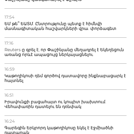
21.07.2026
Դատվածություն ունեցող միգրանտներին կարգելվի
17:54
բնակվել Ռուսաստանում
ԵՄ թե՞ ԵԱՏՄ. Ընտրությունը պետք է հիմնվի
մասնագիտական հաշվարկների վրա. փորձագետ
20.07.2026
Բաքվի բանտից գեներալ Մանուկյանը դիմել է
17:16
Փաշինյանին
Reuters-ը գրել է, որ Փաշինյանը մեղադրել է Եկեղեցուն
առանց որևէ ապացույց ներկայացնելու
16:59
Կաթողիկոսի դեմ գործով դատավորը ինքնաբացարկ է
հայտնել
16:51
Իրավունքի բացահայտ ու կոպիտ խախտում.
Վեհափառին դատելու են դռնփակ
16:24
Գարեգին Երկրորդ կաթողիկոսը եկել է Էջմիածնի
դատարան