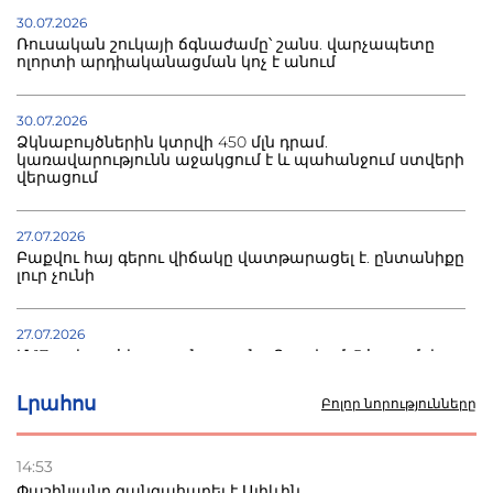
30.07.2026
Ռուսական շուկայի ճգնաժամը՝ շանս. վարչապետը
ոլորտի արդիականացման կոչ է անում
30.07.2026
Ձկնաբույծներին կտրվի 450 մլն դրամ.
կառավարությունն աջակցում է և պահանջում ստվերի
վերացում
27.07.2026
Բաքվու հայ գերու վիճակը վատթարացել է. ընտանիքը
լուր չունի
27.07.2026
Մ-17 աշխարհի առաջնությունը Բաքվում. 5 հայ ըմբիշ
սկսում է պայքարը
Լրահոս
Բոլոր նորությունները
22.07.2026
Ուկրաինան հարվածել է Wildberries-ի պահեստներին,
14:53
տուժածներ կան
Փաշինյանը զանգահարել է Ալիևին