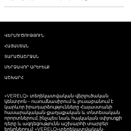
ՎԵՐԼՈՒԾՈՒԹՅՈՒՆ
ՀԱՅԱՍՏԱՆ
ՏԱՐԱԾԱՇՐՋԱՆ
ՄԵՐՁԱՎՈՐ ԱՐԵՒԵԼՔ
ԱՇԽԱՐՀ
«VERELQ» տեղեկատվական-վերլուծական
կենտրոն – ուսումնասիրում և լուսաբանում է
կարևոր իրադարձությունները Հայաստանի
հասարակական-քաղաքական և տնտեսական
որորտներում, ինչպես նաև հայկական սփյուռքի
դերը և ազդեցությունն աշխարհի տարբեր
երկրներում: «VERELQ»տեղեկատվական-