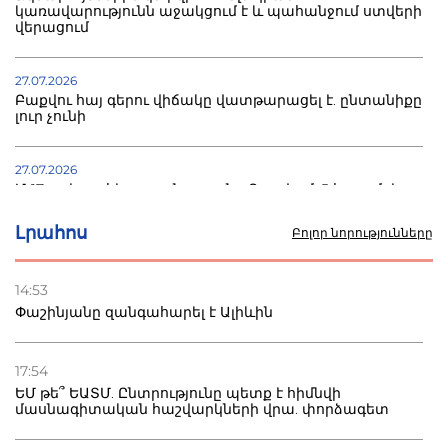
կառավարությունն աջակցում է և պահանջում ստվերի
վերացում
27.07.2026
Բաքվու հայ գերու վիճակը վատթարացել է. ընտանիքը
լուր չունի
27.07.2026
Մ-17 աշխարհի առաջնությունը Բաքվում. 5 հայ ըմբիշ
սկսում է պայքարը
Լրահոս
Բոլոր նորությունները
22.07.2026
Ուկրաինան հարվածել է Wildberries-ի պահեստներին,
14:53
տուժածներ կան
Փաշինյանը զանգահարել է Ալիևին
21.07.2026
Դատվածություն ունեցող միգրանտներին կարգելվի
17:54
բնակվել Ռուսաստանում
ԵՄ թե՞ ԵԱՏՄ. Ընտրությունը պետք է հիմնվի
մասնագիտական հաշվարկների վրա. փորձագետ
20.07.2026