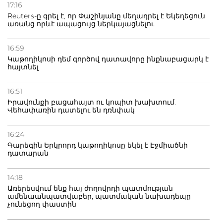
Բաքվի բանտից գեներալ Մանուկյանը դիմել է
17:16
Փաշինյանին
Reuters-ը գրել է, որ Փաշինյանը մեղադրել է Եկեղեցուն
առանց որևէ ապացույց ներկայացնելու
16:59
Կաթողիկոսի դեմ գործով դատավորը ինքնաբացարկ է
հայտնել
16:51
Իրավունքի բացահայտ ու կոպիտ խախտում.
Վեհափառին դատելու են դռնփակ
16:24
Գարեգին Երկրորդ կաթողիկոսը եկել է Էջմիածնի
դատարան
14:18
Առերեսվում ենք հայ ժողովրդի պատմության
ամենաանպատվաբեր, պատմական նախադեպը
չունեցող փաստին