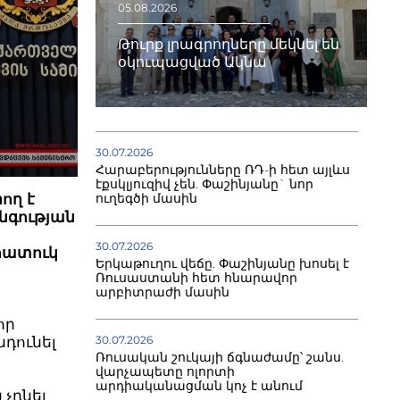
05.08.2026
Թուրք լրագրողները մեկնել են
օկուպացված Ակնա
30.07.2026
Հարաբերությունները ՌԴ-ի հետ այլևս
էքսկլյուզիվ չեն. Փաշինյանը` նոր
ուղեգծի մասին
ող է
նգության
30.07.2026
հատուկ
Երկաթուղու վեճը. Փաշինյանը խոսել է
Ռուսաստանի հետ հնարավոր
արբիտրաժի մասին
որ
30.07.2026
դունել
Ռուսական շուկայի ճգնաժամը՝ շանս.
վարչապետը ոլորտի
արդիականացման կոչ է անում
չդնել