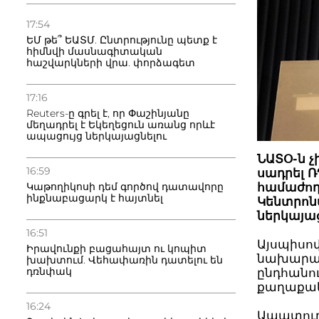
17:54
ԵՄ թե՞ ԵԱՏՄ. Ընտրությունը պետք է
հիմնվի մասնագիտական
հաշվարկների վրա. փորձագետ
17:16
Reuters-ը գրել է, որ Փաշինյանը
մեղադրել է Եկեղեցուն առանց որևէ
ապացույց ներկայացնելու
ՆԱՏՕ-ն չ
16:59
սադրել Ռ
Կաթողիկոսի դեմ գործով դատավորը
համաժող
ինքնաբացարկ է հայտնել
Կենտրոն
ներկայաց
16:51
Այսպիսո
Իրավունքի բացահայտ ու կոպիտ
նախար
խախտում. Վեհափառին դատելու են
դռնփակ
ընդհանու
քաղաքակ
16:24
Ապատուր