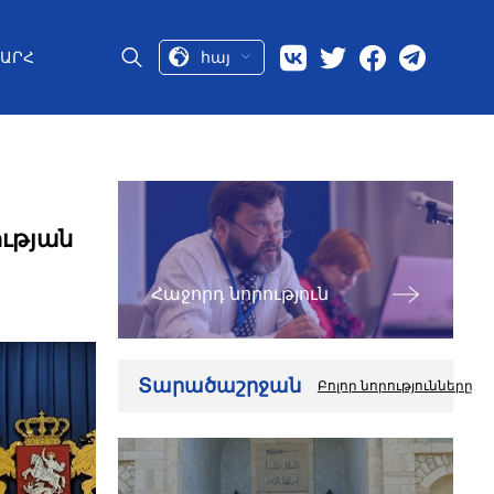
հայ
ԱՐՀ
ւթյան
Հաջորդ նորություն
Տարածաշրջան
Բոլոր նորությունները