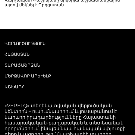
այցով մեկնել է Ղրղզստան
ՎԵՐԼՈՒԾՈՒԹՅՈՒՆ
ՀԱՅԱՍՏԱՆ
ՏԱՐԱԾԱՇՐՋԱՆ
ՄԵՐՁԱՎՈՐ ԱՐԵՒԵԼՔ
ԱՇԽԱՐՀ
«VERELQ» տեղեկատվական-վերլուծական
կենտրոն – ուսումնասիրում և լուսաբանում է
կարևոր իրադարձությունները Հայաստանի
հասարակական-քաղաքական և տնտեսական
որորտներում, ինչպես նաև հայկական սփյուռքի
դերը և ազդեցությունն աշխարհի տարբեր