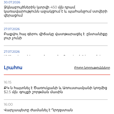
30.07.2026
Ձկնաբույծներին կտրվի 450 մլն դրամ.
կառավարությունն աջակցում է և պահանջում ստվերի
վերացում
27.07.2026
Բաքվու հայ գերու վիճակը վատթարացել է. ընտանիքը
լուր չունի
27.07.2026
Մ-17 աշխարհի առաջնությունը Բաքվում. 5 հայ ըմբիշ
սկսում է պայքարը
Լրահոս
Բոլոր նորությունները
22.07.2026
Ուկրաինան հարվածել է Wildberries-ի պահեստներին,
16:15
տուժածներ կան
ՔԿ-ն հայտնել է Ծառուկյանի և Առուստամյանի կողմից
$2.5 մլն. գույքի շորթման մասին
21.07.2026
Դատվածություն ունեցող միգրանտներին կարգելվի
16:00
բնակվել Ռուսաստանում
Վարչապետը ժամանել է Ղրղզստան