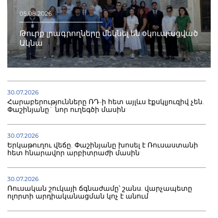
05.08.2026
Թուրք լրագրողները մեկնել են օկուպացված
Ակնա
30.07.2026
Հարաբերությունները ՌԴ-ի հետ այլևս էքսկլյուզիվ չեն.
Փաշինյանը` նոր ուղեգծի մասին
30.07.2026
Երկաթուղու վեճը. Փաշինյանը խոսել է Ռուսաստանի
հետ հնարավոր արբիտրաժի մասին
30.07.2026
Ռուսական շուկայի ճգնաժամը՝ շանս. վարչապետը
ոլորտի արդիականացման կոչ է անում