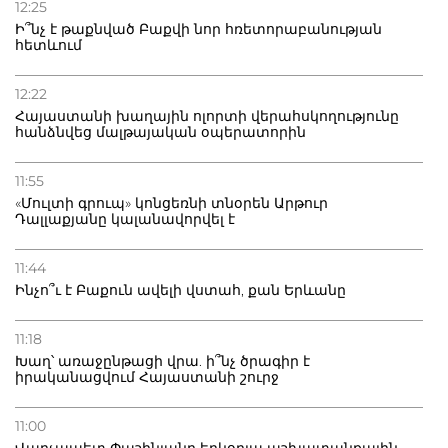
12:25
Ի՞նչ է թաքնված Բաքվի նոր հռետորաբանության
հետևում
12:22
Հայաստանի խաղային ոլորտի վերահսկողությունը
հանձնվեց մալթայական օպերատորին
11:55
«Մուլտի գրուպ» կոնցեռնի տնօրեն Արթուր
Դալլաքյանը կալանավորվել է
11:44
Ինչո՞ւ է Բաքուն ավելի վստահ, քան Երևանը
11:18
Խաղ՝ առաջընթացի վրա. ի՞նչ ծրագիր է
իրականացվում Հայաստանի շուրջ
11:00
Վարչապետ Փաշինյանը երկօրյա աշխատանքային